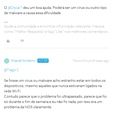
O
@Oscar7
deu um boa ajuda. Poderá ser um vírus ou outro tipo
de malware a causa essa dificuldade.
Ajude a comunidade a encontrar informação relevante. Marque
como "Melhor Resposta" e faça "Like" nos melhores comentários.
ElianaMonteiro
AUTOR
Forum|Forum|8 years ago
E
@Tiago C.
Se fosse um virus ou malware acho estranho estar em todos os
dispositivos, mesmo aqueles que nunca estiveram ligados na
rede Wi-Fi.
Contudo parece que o problema foi ultrapassado, parece que foi
só durante o fim de semana e eu não fiz nada, por isso era um
problema da NOS claramente.