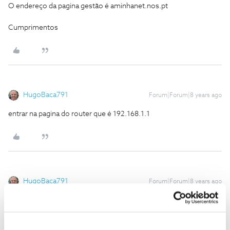
O endereço da pagina gestão é aminhanet.nos.pt
Cumprimentos
HugoBaca791
Forum|Forum|8 years ago
entrar na pagina do router que é 192.168.1.1
HugoBaca791
Forum|Forum|8 years ago
nome de utilizador é home e password zonnet
na seção manutenção onde esta registado as frequencias e dbmv