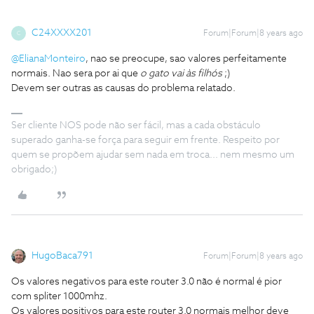
C24XXXX201
Forum|Forum|8 years ago
C
@ElianaMonteiro
, nao se preocupe, sao valores perfeitamente
normais. Nao sera por ai que
o gato vai às filhós
;)
Devem ser outras as causas do problema relatado.
Ser cliente NOS pode não ser fácil, mas a cada obstáculo
superado ganha-se força para seguir em frente. Respeito por
quem se propõem ajudar sem nada em troca... nem mesmo um
obrigado;)
HugoBaca791
Forum|Forum|8 years ago
Os valores negativos para este router 3.0 não é normal é pior
com spliter 1000mhz.
Os valores positivos para este router 3.0 normais melhor deve