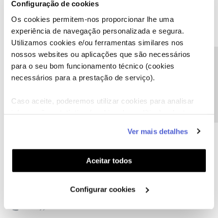
tiras um print src para eu analisar.
Configuração de cookies
Os cookies permitem-nos proporcionar lhe uma
experiência de navegação personalizada e segura.
Utilizamos cookies e/ou ferramentas similares nos
nossos websites ou aplicações que são necessários
Precisa de ajuda?
para o seu bom funcionamento técnico (cookies
HugoBaca791
Forum|Forum|8 years ago
necessários para a prestação de serviço).
Quando fazes os upload ao máximo não consegues de abrir as
paginas.
Caso aceite, poderemos utilizar cookies para analisar
informação estatística (cookies de analítica), adaptar
este serviço às suas preferências e apresentar-lhe
Ver mais detalhes
funcionalidades (cookies de personalização e
funcionalidade) e adaptar anúncios aos seus interesses
HugoBaca791
(cookies de publicidade personalizada). Pode gerir a
Forum|Forum|8 years ago
Aceitar todos
utilização dos cookies clicando em "
Configurar
Eu tinha router nos 4.0 estava com bugs porque eu tinha dbmv
Cookies
".
em downstream alta e tive que trocar.
Configurar cookies