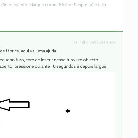
ação relevante. Marque como "Melhor Resposta" e faça
Forum|Forum|6 years ago
e fábrica, aqui vai uma ajuda.
equeno furo, tem de inserir nesse furo um objecto
berto, pressione durante 10 segundos e depois largue.