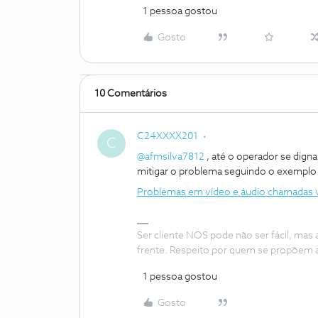
1 pessoa gostou
Gosto
10 Comentários
C24XXXX201
C
@afmsilva7812
, até o operador se digna
mitigar o problema seguindo o exemplo 
Problemas em vídeo e áudio chamadas v
Ser cliente NOS pode não ser fácil, mas
frente. Respeito por quem se propõem 
1 pessoa gostou
Gosto