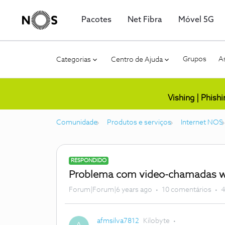
Pacotes
Net Fibra
Móvel 5G
Grupos
As
Categorias
Centro de Ajuda
Vishing | Phish
Comunidade
Produtos e serviços
Internet NOS
RESPONDIDO
Problema com video-chamadas wh
Forum|Forum|6 years ago
10 comentários
4
afmsilva7812
Kilobyte