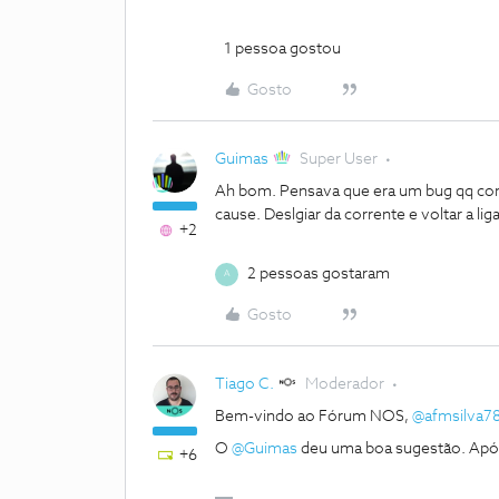
1 pessoa gostou
Gosto
Guimas
Super User
Ah bom. Pensava que era um bug qq com
cause. Deslgiar da corrente e voltar a lig
+2
2 pessoas gostaram
A
Gosto
Tiago C.
Moderador
Bem-vindo ao Fórum NOS,
@afmsilva7
O
@Guimas
deu uma boa sugestão. Após 
+6