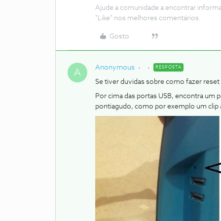
Ajude a comunidade a encontrar inform
"Like" nos melhores comentários.
Gosto
Anonymous
RESPOSTA
A
Se tiver duvidas sobre como fazer reset d
Por cima das portas USB, encontra um p
pontiagudo, como por exemplo um clip a