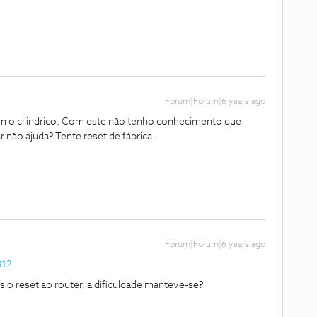
Forum|Forum|6 years ago
 o cilindrico. Com este não tenho conhecimento que
ar não ajuda? Tente reset de fábrica.
Forum|Forum|6 years ago
812
.
o reset ao router, a dificuldade manteve-se?