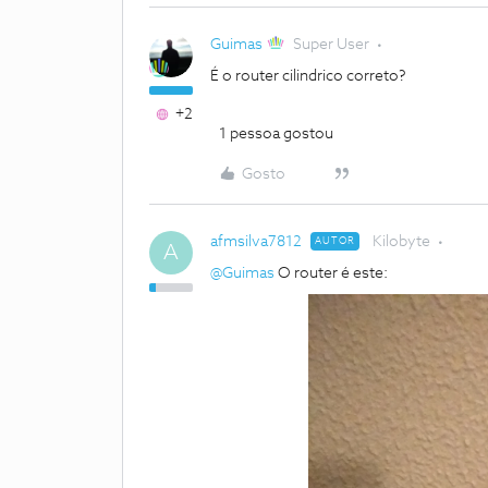
Guimas
Super User
É o router cilindrico correto?
+2
1 pessoa gostou
Gosto
afmsilva7812
Kilobyte
AUTOR
A
@Guimas
O router é este: