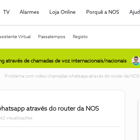
TV
Alarmes
Loja Online
Porquê a NOS
Aju
sistente Virtual
Passatempos
Registo
ing através de chamadas de voz internacionais/nacionais
Problema com video-chamadas whatsapp através do router da NOS
atsapp através do router da NOS
62 visualizações