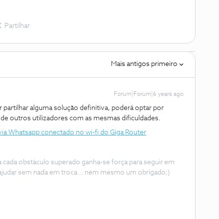
Partilhar
Mais antigos primeiro
Forum|Forum|6 years ago
r partilhar alguma solução definitiva, poderá optar por
de outros utilizadores com as mesmas dificuldades.
ia Whatsapp conectado no wi-fi do Giga Router
 a cada obstáculo superado ganha-se força para seguir em
ajudar sem nada em troca... nem mesmo um obrigado;)