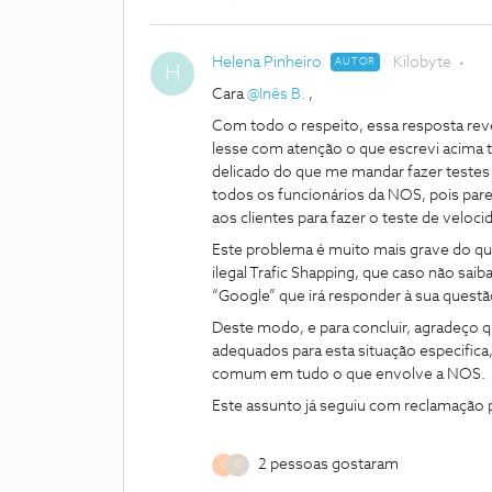
Helena Pinheiro
Kilobyte
AUTOR
H
Cara
@Inês B.
,
Com todo o respeito, essa resposta re
lesse com atenção o que escrevi acima t
delicado do que me mandar fazer testes
todos os funcionários da NOS, pois pare
aos clientes para fazer o teste de velocid
Este problema é muito mais grave do qu
ilegal Trafic Shapping, que caso não s
“Google” que irá responder à sua questã
Deste modo, e para concluir, agradeç
adequados para esta situação especific
comum em tudo o que envolve a NOS.
Este assunto já seguiu com reclamação p
2 pessoas gostaram
C
C