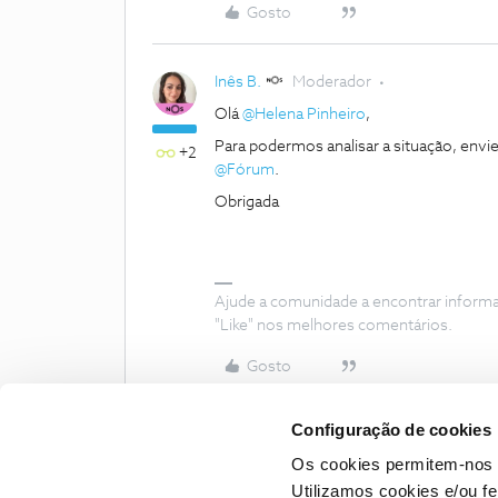
Gosto
Inês B.
Moderador
Olá
@Helena Pinheiro
,
Para podermos analisar a situação, envie
+2
@Fórum
.
Obrigada
Ajude a comunidade a encontrar inform
"Like" nos melhores comentários.
Gosto
Configuração de cookies
Os cookies permitem-nos 
Utilizamos cookies e/ou f