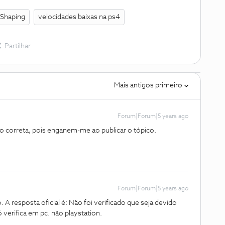
c Shaping
velocidades baixas na ps4
Partilhar
Mais antigos primeiro
Forum|Forum|5 years ago
 correta, pois enganem-me ao publicar o tópico.
Forum|Forum|5 years ago
 A resposta oficial é: Não foi verificado que seja devido
verifica em pc. não playstation.