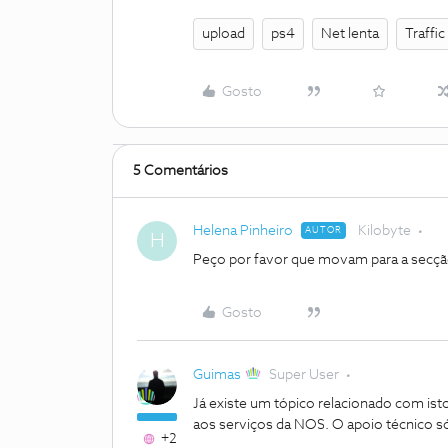
upload
ps4
Net lenta
Traffi
Gosto
5 Comentários
Helena Pinheiro
Kilobyte
AUTOR
H
Peço por favor que movam para a secção
Gosto
Guimas
Super User
Já existe um tópico relacionado com isto.
aos serviços da NOS. O apoio técnico só 
+2