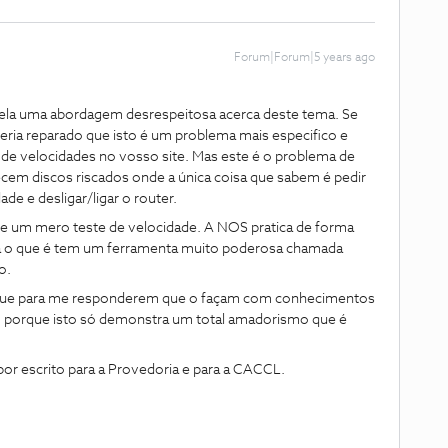
Forum|Forum|5 years ago
vela uma abordagem desrespeitosa acerca deste tema. Se
eria reparado que isto é um problema mais especifico e
 de velocidades no vosso site. Mas este é o problema de
cem discos riscados onde a única coisa que sabem é pedir
ade e desligar/ligar o router.
e um mero teste de velocidade. A NOS pratica de forma
aiba o que é tem um ferramenta muito poderosa chamada
o.
o que para me responderem que o façam com conhecimentos
a, porque isto só demonstra um total amadorismo que é
or escrito para a Provedoria e para a CACCL.