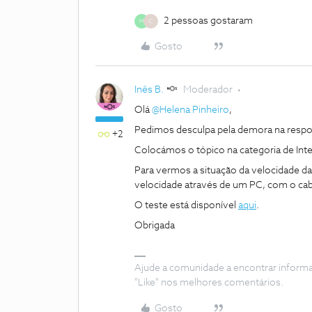
2 pessoas gostaram
M
C
Gosto
Inês B.
Moderador
Olá
@Helena Pinheiro
,
Pedimos desculpa pela demora na respo
+2
Colocámos o tópico na categoria de Inte
Para vermos a situação da velocidade da
velocidade através de um PC, com o cabo
O teste está disponível
aqui
.
Obrigada
Ajude a comunidade a encontrar inform
"Like" nos melhores comentários.
Gosto