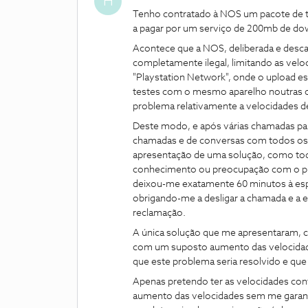
H
Tenho contratado à NOS um pacote de te
a pagar por um serviço de 200mb de do
Acontece que a NOS, deliberada e descar
completamente ilegal, limitando as vel
"Playstation Network", onde o upload es
testes com o mesmo aparelho noutras op
problema relativamente a velocidades de
Deste modo, e após várias chamadas pa
chamadas e de conversas com todos os 
apresentação de uma solução, como tod
conhecimento ou preocupação com o pro
deixou-me exatamente 60 minutos à esp
obrigando-me a desligar a chamada e a
reclamação.
A única solução que me apresentaram, co
com um suposto aumento das velocidad
que este problema seria resolvido e que d
Apenas pretendo ter as velocidades co
aumento das velocidades sem me garanti