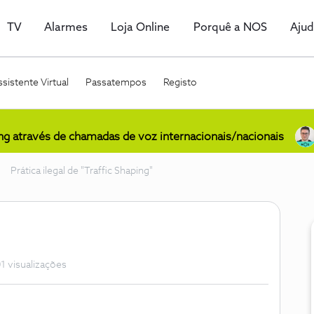
TV
Alarmes
Loja Online
Porquê a NOS
Aju
sistente Virtual
Passatempos
Registo
ing através de chamadas de voz internacionais/nacionais
Prática ilegal de "Traffic Shaping"
1 visualizações