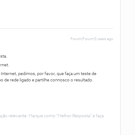
Forum|Forum|5 years ago
sta.
rnet.
 Internet, pedimos, por favor, que faça um teste de
 de rede ligado e partilhe connosco o resultado.
ação relevante. Marque como "Melhor Resposta" e faça