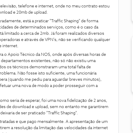
levisão, telefone e internet, onde no meu contrato estou
wnload e 20mb de upload.
adamente, está a praticar "Traffic Shaping" de forma
ocidades de determinados serviços, como é o caso da
tá limitado a cerca de 2mb. Já foram realizados diversos
eradoras e através de VPN's, não se verificando qualquer
 internet.
ra o Apoio Técnico da NOS, onde após diversas horas de
departamentos existentes, não só não existiu uma
os os técnicos demonstraram uma total falta de
blema. Não fosse isto suficiente, uma funcionária
era (quando me pediu para aguardar breves minutos),
 efetuar uma nova de modo a poder prosseguir com a
mo seria de esperar, foi uma nova fidelização de 2 anos,
es de download e upload, sem no entanto me garantirem
eixaria de ser praticado "Traffic Shaping".
ntratadas e que pago mensalmente. A apresentação de um
rem a resolução da limitação das velocidades da internet