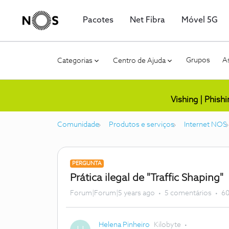
Pacotes
Net Fibra
Móvel 5G
Grupos
As
Categorias
Centro de Ajuda
Vishing | Phish
Comunidade
Produtos e serviços
Internet NOS
PERGUNTA
Prática ilegal de "Traffic Shaping"
Forum|Forum|5 years ago
5 comentários
60
Helena Pinheiro
Kilobyte