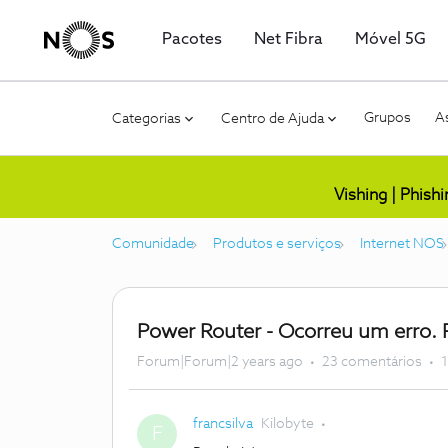
Pacotes
Net Fibra
Móvel 5G
Grupos
As
Categorias
Centro de Ajuda
Vishing | Phish
Comunidade
Produtos e serviços
Internet NOS
Power Router - Ocorreu um erro. 
Forum|Forum|2 years ago
23 comentários
1
francsilva
Kilobyte
F