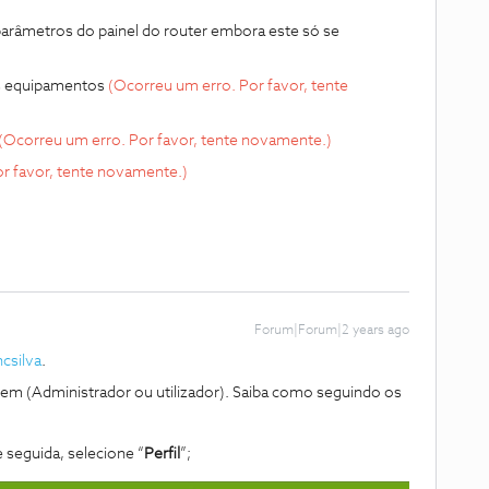
parâmetros do painel do router embora este só se
os equipamentos
(Ocorreu um erro. Por favor, tente
(Ocorreu um erro. Por favor, tente novamente.)
r favor, tente novamente.)
Forum|Forum|2 years ago
csilva
.
e tem (Administrador ou utilizador). Saiba como seguindo os
 seguida, selecione “
Perfil
”;