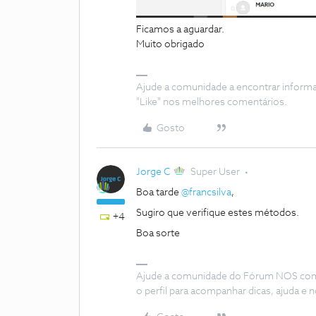
Ficamos a aguardar.
Muito obrigado
Ajude a comunidade a encontrar inform
"Like" nos melhores comentários.
Gosto
Jorge C
Super User
Boa tarde
@francsilva
,
Sugiro que verifique estes métodos.
+4
Boa sorte
Ajude a comunidade do Fórum NOS com “
o perfil para acompanhar dicas, ajuda 