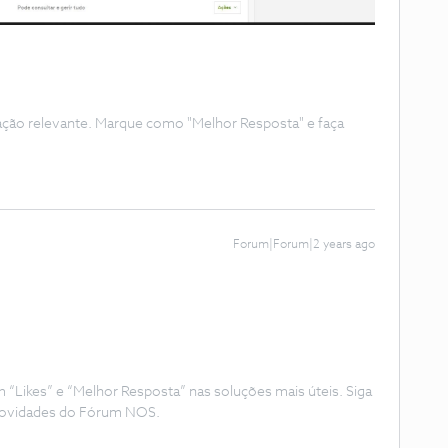
ação relevante. Marque como "Melhor Resposta" e faça
Forum|Forum|2 years ago
Likes” e “Melhor Resposta” nas soluções mais úteis. Siga
e novidades do Fórum NOS.