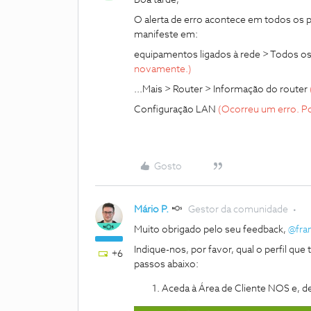
Boa tarde,
O alerta de erro acontece em todos os 
manifeste em:
equipamentos ligados à rede > Todos 
novamente.)
...Mais > Router > Informação do router
Configuração LAN
(Ocorreu um erro. Po
Gosto
Mário P.
Gestor da comunidade
Muito obrigado pelo seu feedback,
@fran
Indique-nos, por favor, qual o perfil qu
+6
passos abaixo:
Aceda à Área de Cliente NOS e, de