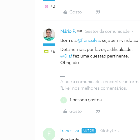
+2
Gosto
Mário P.
Gestor da comunidade
Bom dia
@francsilva
, seja bem-vindo a
Detalhe-nos, por favor, a dificuldade.
+6
@Olaf
fez uma questão pertinente.
Obrigado
Ajude a comunidade a encontrar inform
"Like" nos melhores comentários.
1 pessoa gostou
F
Gosto
francsilva
Kilobyte
AUTOR
F