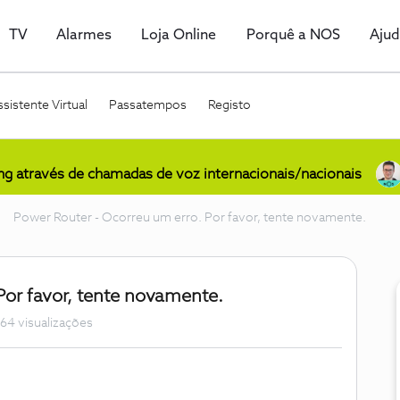
TV
Alarmes
Loja Online
Porquê a NOS
Aju
sistente Virtual
Passatempos
Registo
ing através de chamadas de voz internacionais/nacionais
Power Router - Ocorreu um erro. Por favor, tente novamente.
Por favor, tente novamente.
64 visualizações