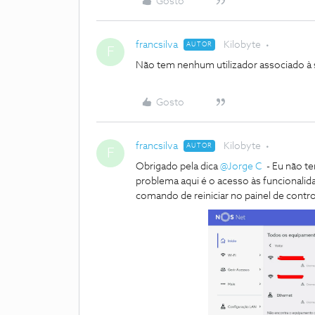
Gosto
francsilva
Kilobyte
AUTOR
F
Não tem nenhum utilizador associado à 
Gosto
francsilva
Kilobyte
AUTOR
F
Obrigado pela dica
@Jorge C
- Eu não te
problema aqui é o acesso às funcionali
comando de reiniciar no painel de contro