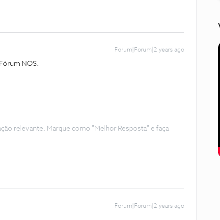
Forum|Forum|2 years ago
o Fórum NOS.
ação relevante. Marque como "Melhor Resposta" e faça
Forum|Forum|2 years ago