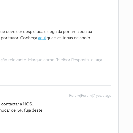
que deve ser despistada e seguida por uma equipa
, por favor. Conheça
aqui
quais as linhas de apoio
ação relevante. Marque como "Melhor Resposta" e faça
Forum|Forum|7 years ago
 contactar a NOS...
udar de ISP, fuja deste.