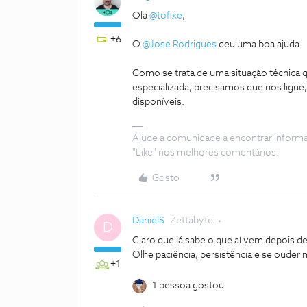
Olá
@tofixe
,
+6
O
@Jose Rodrigues
deu uma boa ajuda.
Como se trata de uma situação técnica 
especializada, precisamos que nos ligue
disponíveis.
Ajude a comunidade a encontrar inform
"Like" nos melhores comentários.
Gosto
DanielS
Zettabyte
D
Claro que já sabe o que aí vem depois de
Olhe paciência, persistência e se ouder m
+1
1 pessoa gostou