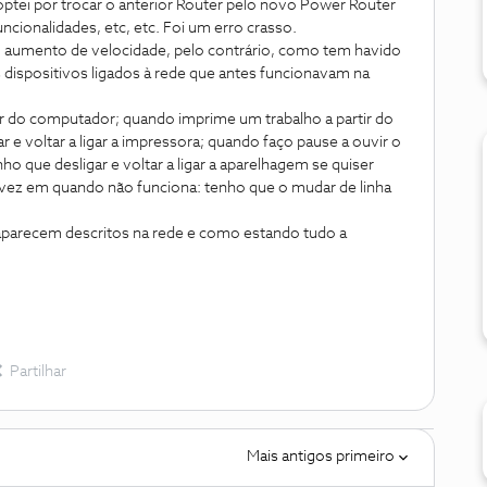
tei por trocar o anterior Router pelo novo Power Router
uncionalidades, etc, etc. Foi um erro crasso.
 aumento de velocidade, pelo contrário, como tem havido
dispositivos ligados à rede que antes funcionavam na
ir do computador; quando imprime um trabalho a partir do
r e voltar a ligar a impressora; quando faço pause a ouvir o
ho que desligar e voltar a ligar a aparelhagem se quiser
de vez em quando não funciona: tenho que o mudar de linha
 aparecem descritos na rede e como estando tudo a
Partilhar
Mais antigos primeiro