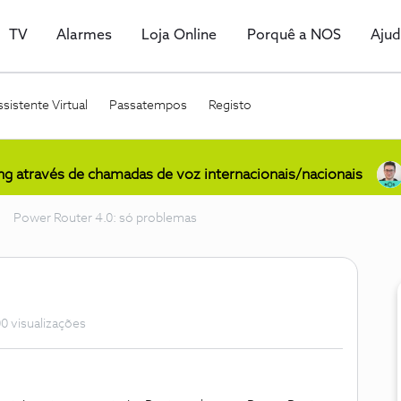
TV
Alarmes
Loja Online
Porquê a NOS
Aju
sistente Virtual
Passatempos
Registo
ing através de chamadas de voz internacionais/nacionais
Power Router 4.0: só problemas
0 visualizações