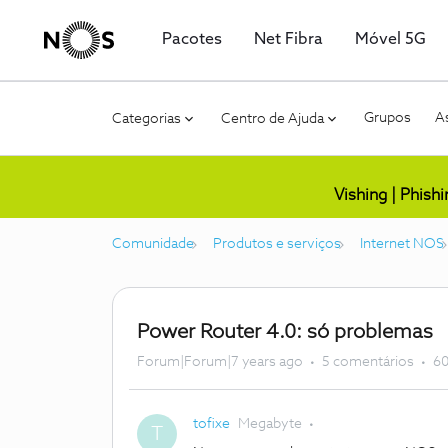
Pacotes
Net Fibra
Móvel 5G
Grupos
As
Categorias
Centro de Ajuda
Vishing | Phish
Comunidade
Produtos e serviços
Internet NOS
Power Router 4.0: só problemas
Forum|Forum|7 years ago
5 comentários
60
tofixe
Megabyte
T