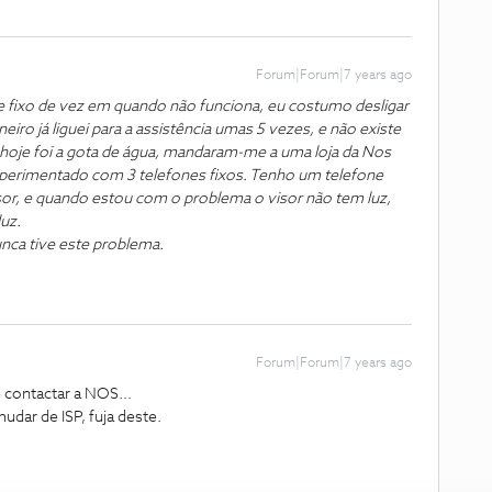
Forum|Forum|7 years ago
fixo de vez em quando não funciona, eu costumo desligar
neiro já liguei para a assistência umas 5 vezes, e não existe
hoje foi a gota de água, mandaram-me a uma loja da Nos
xperimentado com 3 telefones fixos. Tenho um telefone
sor, e quando estou com o problema o visor não tem luz,
uz.
nca tive este problema.
Forum|Forum|7 years ago
 contactar a NOS...
udar de ISP, fuja deste.