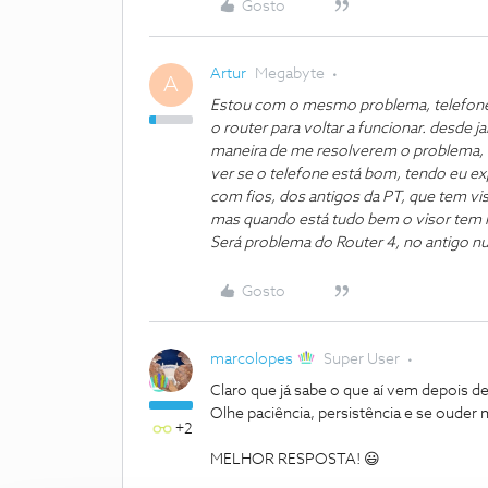
Gosto
Artur
Megabyte
A
Estou com o mesmo problema, telefone 
o router para voltar a funcionar. desde ja
maneira de me resolverem o problema, 
ver se o telefone está bom, tendo eu e
com fios, dos antigos da PT, que tem vi
mas quando está tudo bem o visor tem l
Será problema do Router 4, no antigo nu
Gosto
marcolopes
Super User
Claro que já sabe o que aí vem depois de
Olhe paciência, persistência e se ouder m
+2
MELHOR RESPOSTA! 😃