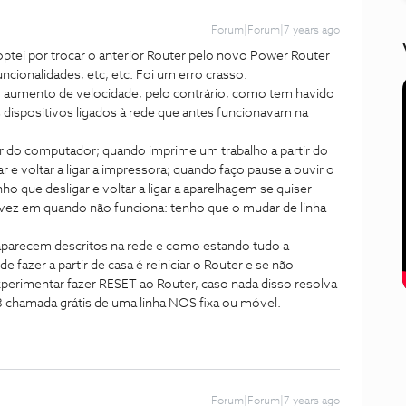
Forum|Forum|7 years ago
tei por trocar o anterior Router pelo novo Power Router
uncionalidades, etc, etc. Foi um erro crasso.
 aumento de velocidade, pelo contrário, como tem havido
dispositivos ligados à rede que antes funcionavam na
ir do computador; quando imprime um trabalho a partir do
r e voltar a ligar a impressora; quando faço pause a ouvir o
ho que desligar e voltar a ligar a aparelhagem se quiser
de vez em quando não funciona: tenho que o mudar de linha
 aparecem descritos na rede e como estando tudo a
e fazer a partir de casa é reiniciar o Router e se não
perimentar fazer RESET ao Router, caso nada disso resolva
3 chamada grátis de uma linha NOS fixa ou móvel.
Forum|Forum|7 years ago