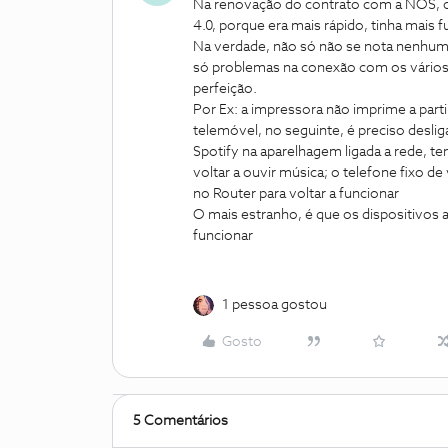
Na renovação do contrato com a NOS, op
4.0, porque era mais rápido, tinha mais f
Na verdade, não só não se nota nenhum
só problemas na conexão com os vários 
perfeição.
Por Ex: a impressora não imprime a part
telemóvel, no seguinte, é preciso desliga
Spotify na aparelhagem ligada a rede, ten
voltar a ouvir música; o telefone fixo 
no Router para voltar a funcionar
O mais estranho, é que os dispositivos
funcionar
1 pessoa gostou
Gosto
5 Comentários