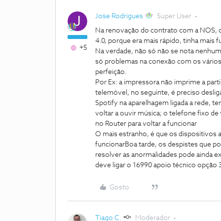
Jose Rodrigues
Super User
Na renovação do contrato com a NOS, op
4.0, porque era mais rápido, tinha mais f
+5
Na verdade, não só não se nota nenhum
só problemas na conexão com os vários 
perfeição.
Por Ex: a impressora não imprime a part
telemóvel, no seguinte, é preciso desliga
Spotify na aparelhagem ligada a rede, ten
voltar a ouvir música; o telefone fixo 
no Router para voltar a funcionar
O mais estranho, é que os dispositivos
funcionar
Boa tarde, os despistes que pod
resolver as anormalidades pode ainda ex
deve ligar o 16990 apoio técnico opção 
Gosto
Tiago C.
Moderador