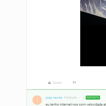
Gosto
joao neves
Kilobyte
RESPOSTA
J
eu tenho internet nos com velocidade a