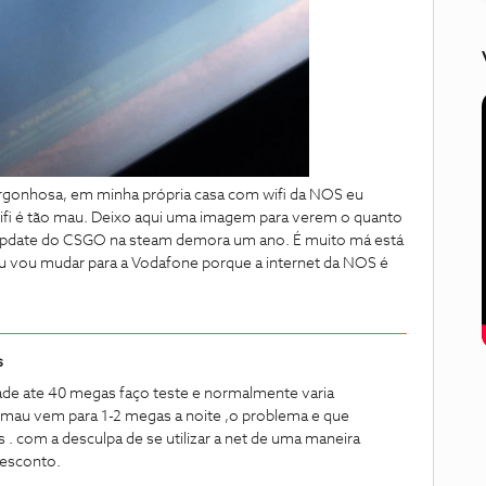
ergonhosa, em minha própria casa com wifi da NOS eu
ifi é tão mau. Deixo aqui uma imagem para verem o quanto
 update do CSGO na steam demora um ano. É muito má está
eu vou mudar para a Vodafone porque a internet da NOS é
s
ade ate 40 megas faço teste e normalmente varia
 mau vem para 1-2 megas a noite ,o problema e que
s . com a desculpa de se utilizar a net de uma maneira
desconto.