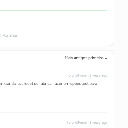
Partilhar
Mais antigos primeiro
Forum|Forum|6 years ago
iciar da luz, reset de fábrica, fazer um speedtest para
Forum|Forum|6 years ago