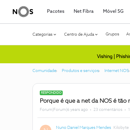
Pacotes
Net Fibra
Móvel 5G
Grupos
As
Categorias
Centro de Ajuda
Vishing | Phish
Comunidade
Produtos e serviços
Internet NOS
RESPONDIDO
Porque é que a net da NOS é tão
Forum|Forum|6 years ago
23 comentários
1
Nuno Daniel Marques Mendes
Kilobyte