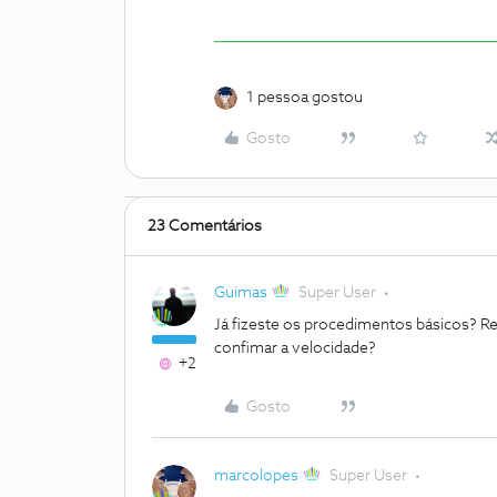
1 pessoa gostou
Gosto
23 Comentários
Guimas
Super User
Já fizeste os procedimentos básicos? Rein
confimar a velocidade?
+2
Gosto
marcolopes
Super User