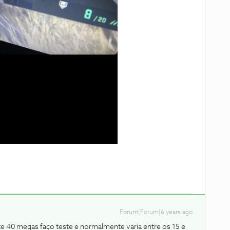
Forum|Forum|6 years ago
te 40 megas faço teste e normalmente varia entre os 15 e