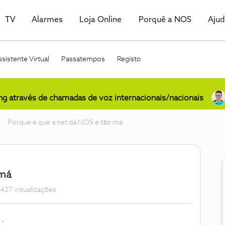
TV
Alarmes
Loja Online
Porquê a NOS
Aju
sistente Virtual
Passatempos
Registo
ing através de chamadas de voz internacionais/nacionais
Porque é que a net da NOS é tão má
 má
427 visualizações