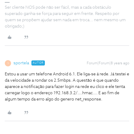
Ser cliente NOS pode não ser fácil, mas a cada obstáculo
superado ganha-se força para seguir em frente. Respeito por
quem se propõem ajudar sem nada em troca... nem mesmo um
obrigado;)
sportela
AUTOR
Forum|Forum|8 years ago
S
Estou a usar um telefone Android 6.1. Ele liga-se á rede. Já testei e
da velocidade a rondar os 2.5mbps. A questão é que quando
aparece a notificação para fazer login na rede eu clico e ele tenta
carregar logo o endereço 192.168.3.2/....hmac.... E ao fim de
algum tempo da erro algo do genero net_response.