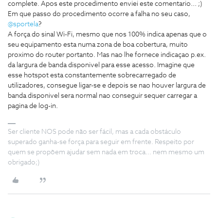
complete. Apos este procedimento enviei este comentario... ;)
Em que passo do procedimento ocorre a falha no seu caso,
@sportela
?
A força do sinal Wi-Fi, mesmo que nos 100% indica apenas que o
seu equipamento esta numa zona de boa cobertura, muito
proximo do router portanto. Mas nao lhe fornece indicaçao p.ex.
da largura de banda disponivel para esse acesso. Imagine que
esse hotspot esta constantemente sobrecarregado de
utilizadores, consegue ligar-se e depois se nao houver largura de
banda disponivel sera normal nao conseguir sequer carregar a
pagina de log-in.
Ser cliente NOS pode não ser fácil, mas a cada obstáculo
superado ganha-se força para seguir em frente. Respeito por
quem se propõem ajudar sem nada em troca... nem mesmo um
obrigado;)