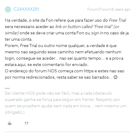
C24XXXX201
Forum|Forum|8 years ago
C
Na verdade, o site da Fon refere que para fazer uso do
Free Trial
sera necessario aceder ao
link or button called "Free trial" (or
similar)
onde se deve criar uma conta Fon ou
sign in
no caso de ja
ter uma conta.
Porem, Free Trial ou outro nome qualquer, a verdade é que
mesmo nao seguindo esse caminho nem efetuando nenhum
login, consegue-se aceder... nao sei quanto tempo... e a prova
estara aqui, se este comentario for enviado.
O endereço do forum NOS começa com https e estes nao sao
por norma redirecionados, resta saber se sao barrados... 😉
Ser cliente NOS pode não ser fácil, mas a cada obstáculo
superado ganha-se força para seguir em frente. Respeito por
quem se propõem ajudar sem nada em troca... nem mesmo um
obrigado;)