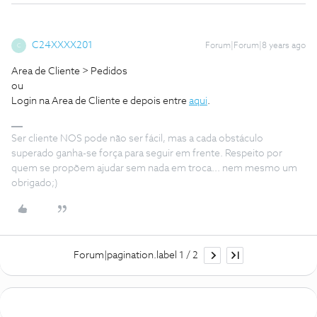
C24XXXX201
Forum|Forum|8 years ago
C
Area de Cliente > Pedidos
ou
Login na Area de Cliente e depois entre
aqui
.
Ser cliente NOS pode não ser fácil, mas a cada obstáculo
superado ganha-se força para seguir em frente. Respeito por
quem se propõem ajudar sem nada em troca... nem mesmo um
obrigado;)
Forum|pagination.label 1 / 2