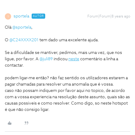
sportela
AUTOR
Forum|Forum|8 years ago
S
Olá
@sportela
,
O
@C24XXXX201
tem dado uma excelente ajuda.
Se a dificuldade se mantiver, pedimos, mais uma vez, que nos
ligue, por favor. A
@juli89
indicou
neste
comentário a linha a
contactar.
podem ligar-me então? não faz sentido os utilizadores estarem a
pagar chamadas para resolver uma anomalia que é vossa.
caso não possam indiquem por favor aqui no topico, de acordo
com a vossa experiencia na resolução deste assunto, quais são as
causas possiveis e como resolver. Como digo, so neste hotspot
é que não consigo ligar.