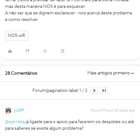
tema. Estou a precisar de fazer um contrato para outra morada
mas desta maneira NOS é para esquecer.
A não ser que se dignem esclarecer - nos acerca deste problema
e como resolver.
NOS wifi
Mais antigos primeiro
28 Comentários
Forum|pagination.label 1 / 2
juli89
Forum|Forum|8 years ago
@sportela
já ligaste para o apoio para fazerem os despistes ou até
para saberes se existe algum problema?