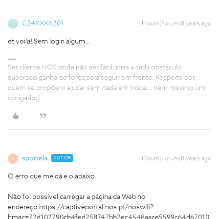
C24XXXX201
Forum|Forum|8 years ago
C
et voila! Sem login algum...
Ser cliente NOS pode não ser fácil, mas a cada obstáculo
superado ganha-se força para seguir em frente. Respeito por
quem se propõem ajudar sem nada em troca... nem mesmo um
obrigado;)
sportela
AUTOR
Forum|Forum|8 years ago
S
O erro que me dá é o abaixo.
Não foi possível carregar a página da Web no
endereço https://captiveportal.nos.pt/noswifi?
hmac=72d102790cb4fed258747bb2ec4548aace5599c64d67010