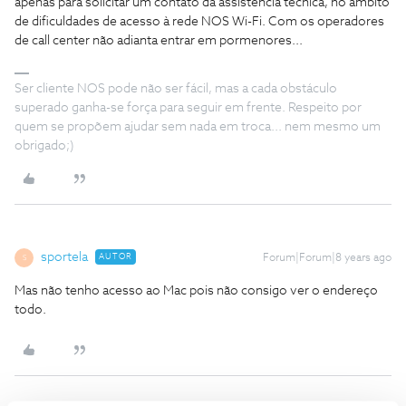
apenas para solicitar um contato da assistência técnica, no âmbito
de dificuldades de acesso à rede NOS Wi-Fi. Com os operadores
de call center não adianta entrar em pormenores...
Ser cliente NOS pode não ser fácil, mas a cada obstáculo
superado ganha-se força para seguir em frente. Respeito por
quem se propõem ajudar sem nada em troca... nem mesmo um
obrigado;)
sportela
AUTOR
Forum|Forum|8 years ago
S
Mas não tenho acesso ao Mac pois não consigo ver o endereço
todo.