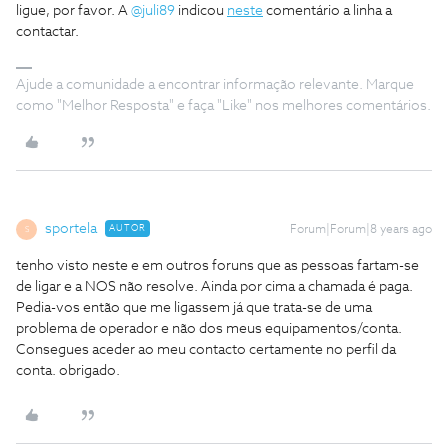
ligue, por favor. A
@juli89
indicou
neste
comentário a linha a
contactar.
Ajude a comunidade a encontrar informação relevante. Marque
como "Melhor Resposta" e faça "Like" nos melhores comentários.
sportela
AUTOR
Forum|Forum|8 years ago
S
tenho visto neste e em outros foruns que as pessoas fartam-se
de ligar e a NOS não resolve. Ainda por cima a chamada é paga.
Pedia-vos então que me ligassem já que trata-se de uma
problema de operador e não dos meus equipamentos/conta.
Consegues aceder ao meu contacto certamente no perfil da
conta. obrigado.