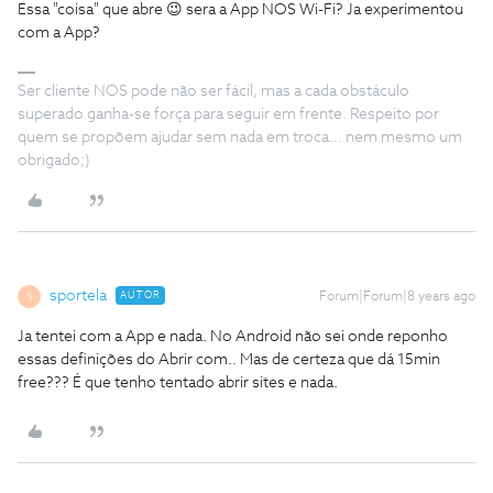
Essa "coisa" que abre 😉 sera a App NOS Wi-Fi? Ja experimentou
com a App?
Ser cliente NOS pode não ser fácil, mas a cada obstáculo
superado ganha-se força para seguir em frente. Respeito por
quem se propõem ajudar sem nada em troca... nem mesmo um
obrigado;)
sportela
AUTOR
Forum|Forum|8 years ago
S
Ja tentei com a App e nada. No Android não sei onde reponho
essas definições do Abrir com.. Mas de certeza que dá 15min
free??? É que tenho tentado abrir sites e nada.