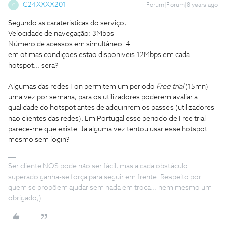
C24XXXX201
Forum|Forum|8 years ago
C
Segundo as carateristicas do serviço,
Velocidade de navegação: 3Mbps
Número de acessos em simultâneo: 4
em otimas condiçoes estao disponiveis 12Mbps em cada
hotspot... sera?
Algumas das redes Fon permitem um periodo
Free trial
(15mn)
uma vez por semana, para os utilizadores poderem avaliar a
qualidade do hotspot antes de adquirirem os passes (utilizadores
nao clientes das redes). Em Portugal esse periodo de Free trial
parece-me que existe. Ja alguma vez tentou usar esse hotspot
mesmo sem login?
Ser cliente NOS pode não ser fácil, mas a cada obstáculo
superado ganha-se força para seguir em frente. Respeito por
quem se propõem ajudar sem nada em troca... nem mesmo um
obrigado;)