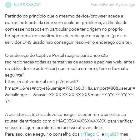
C24XXXX201
Forum|Forum|8 years ago
C
Partindo do princípio que o mesmo device/browser acede a
outros hotspots da rede sem qualquer problema, a dificuldade
com esse hotspot em particular pode ter origem no próprio
hotspot e/ou nos parâmetros de rede que ele adquire (p.ex. o
servidor DNS usado nao conseguir resolver o endereço do site).
O endereço do Captive Portal (página para onde são
redirecionadas todas as tentativas de acesso a páginas web, antes
do utilizador se autenticar) que resulta em erro, tem o formato
seguinte?
https://captiveportal.nos.pt/noswifi?
hmac=...&res=notyet&uamip=192.168.3.1&uamport=80&userurl=
&challenge=...&nasid=XX-XX-XX-XX-XX-XX&mac=YY-YY-YY-YY-YY-
YY
A assistência técnica deve conseguir aceder remotamente ao
router identificado com o MAC XX-XX-XX-XX-XX-XX, para verificar
se existe algum problema no acesso através dele.
Para isso, deve seguir o conselho dos
@Tiago C.
e
@juli89
mas