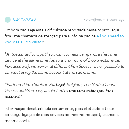
C24XXXX201
Forum|Forum|8 years ago
C
Embora nao seja esta a dificuldade reportada neste topico, aqui
fica uma chamada de atençao para a info na pagina
All you need to
know as a Fon Visitor
:
"
At the same Fon Spot* you can connect using more than one
device at the same time (up to a maximum of 3 connections per
Fon account). However, at different Fon Spots it is not possible to
connect using the same account at the same time.
*
Partnered Fon Spots in
Portugal
, Belgium, The Netherlands,
Greece and Germany
are limited to
one connection per Fon
account
.
"
Informaçao desatualizada certamente, pois efetuado o teste,
consegui ligaçao de dois devices ao mesmo hotspot, usando a
mesma conta...