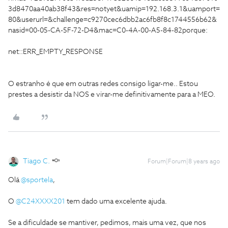
3d8470aa40ab38f43&res=notyet&uamip=192.168.3.1&uamport=
80&userurl=&challenge=c9270cec6dbb2ac6fb8f8c1744556b62&
nasid=00-05-CA-5F-72-D4&mac=C0-4A-00-A5-84-82porque:
net::ERR_EMPTY_RESPONSE
O estranho é que em outras redes consigo ligar-me.. Estou
prestes a desistir da NOS e virar-me definitivamente para a MEO.
Tiago C.
Forum|Forum|8 years ago
Olá
@sportela
,
O
@C24XXXX201
tem dado uma excelente ajuda.
Se a dificuldade se mantiver, pedimos, mais uma vez, que nos