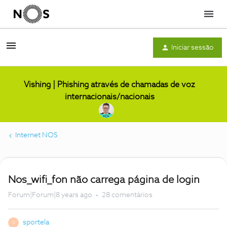
Menu
Iniciar sessão
Vishing | Phishing através de chamadas de voz
internacionais/nacionais
Internet NOS
Nos_wifi_fon não carrega página de login
Forum|Forum|8 years ago
28 comentários
sportela
S