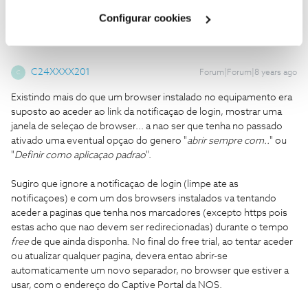
Cookies
".
Configurar cookies
C24XXXX201
Forum|Forum|8 years ago
C
Existindo mais do que um browser instalado no equipamento era
suposto ao aceder ao link da notificaçao de login, mostrar uma
janela de seleçao de browser... a nao ser que tenha no passado
ativado uma eventual opçao do genero "
abrir sempre com..
" ou
"
Definir como aplicaçao padrao
".
Sugiro que ignore a notificaçao de login (limpe ate as
notificaçoes) e com um dos browsers instalados va tentando
aceder a paginas que tenha nos marcadores (excepto https pois
estas acho que nao devem ser redirecionadas) durante o tempo
free
de que ainda disponha. No final do free trial, ao tentar aceder
ou atualizar qualquer pagina, devera entao abrir-se
automaticamente um novo separador, no browser que estiver a
usar, com o endereço do Captive Portal da NOS.