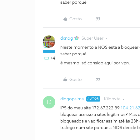
saber porquê
Gosto
dxnog
Super User
Neste momento a NOS está a bloquear
saber porquê
+4
é mesmo, só consigo aqui por vpn.
Gosto
diogopalma
Kilobyte
AUTOR
D
IPS do meu site 172.67.222.39
104.21.6
bloquear acesso a sites legítimos? Mas 
bloqueados e vão ficar assim até às 23
trafego num site porque a NOS decide b