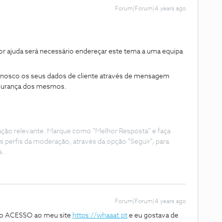
Forum|Forum|4 years ago
r ajuda será necessário endereçar este tema a uma equipa
nnosco os seus dados de cliente através de mensagem
egurança dos mesmos.
ação relevante. Marque como "Melhor Resposta" e faça
s perfis da moderação, através da opção "Seguir", para
s.
Forum|Forum|4 years ago
 o ACESSO ao meu site
https://whaaat.pt
e eu gostava de