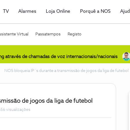
TV
Alarmes
Loja Online
Porquê a NOS
Aju
sistente Virtual
Passatempos
Registo
ing através de chamadas de voz internacionais/nacionais
NOS bloqueia IP´s durante a transmissão de jogos da liga de futebol
missão de jogos da liga de futebol
56 visualizações