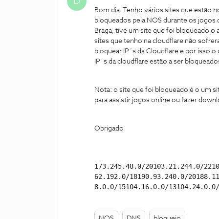
D
Bom dia. Tenho vários sites que estão no
bloqueados pela NOS durante os jogos d
Braga, tive um site que foi bloqueado o
sites que tenho na cloudflare não sofr
bloquear IP´s da Cloudflare e por isso o
IP´s da cloudflare estão a ser bloquead
Nota: o site que foi bloqueado é o um s
para assistir jogos online ou fazer down
Obrigado
173.245.48.0/20103.21.244.0/221
62.192.0/18190.93.240.0/20188.1
8.0.0/15104.16.0.0/13104.24.0.0
NOS
DNS
bloqueio