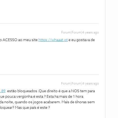
Forum|Forum|4 years ago
 o ACESSO ao meu site
https://whaaat.pt
e eu gostava de
Forum|Forum|4 years ago
2.89
estão bloqueados .Que direito é que a NOS tem para
que pouca vergonha é esta ? Esta ha mais de 1 hora
h da noite, quando os jogos acabarem. Mais de 6horas sem
loquear? Mas que país é este ?