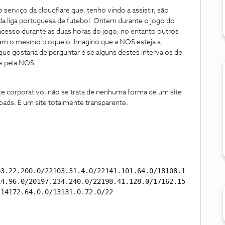
 serviço da cloudflare que, tenho vindo a assistir, são
a liga portuguesa de futebol. Ontem durante o jogo do
 acesso durante as duas horas do jogo, no entanto outros
eram o mesmo bloqueio. Imagino que a NOS esteja a
 que gostaria de perguntar é se alguns destes intervalos de
os pela NOS.
ite corporativo, não se trata de nenhuma forma de um site
loads. É um site totalmente transparente.
03.22.200.0/22103.31.4.0/22141.101.64.0/18108.1
14.96.0/20197.234.240.0/22198.41.128.0/17162.15
/14172.64.0.0/13131.0.72.0/22