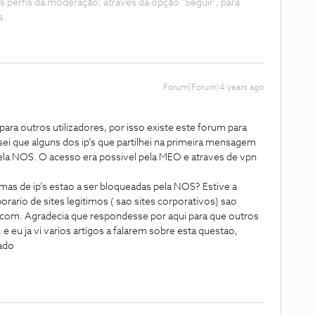
s perfis da moderação, através da opção "Seguir", para
s.
Forum|Forum|4 years ago
para outros utilizadores, por isso existe este forum para
sei que alguns dos ip’s que partilhei na primeira mensagem
a NOS. O acesso era possivel pela MEO e atraves de vpn
mas de ip’s estao a ser bloqueadas pela NOS? Estive a
ario de sites legitimos ( sao sites corporativos) sao
com. Agradecia que respondesse por aqui para que outros
e eu ja vi varios artigos a falarem sobre esta questao,
ado