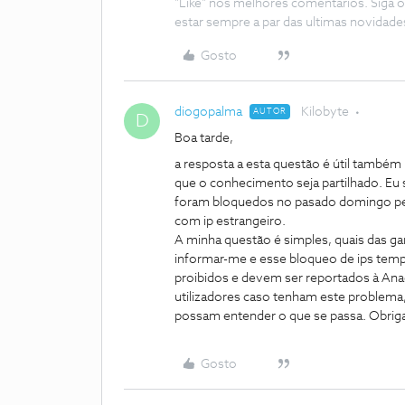
"Like" nos melhores comentários. Siga o
estar sempre a par das ultimas novidade
Gosto
diogopalma
Kilobyte
AUTOR
D
Boa tarde,
a resposta a esta questão é útil também 
que o conhecimento seja partilhado. Eu 
foram bloquedos no pasado domingo pel
com ip estrangeiro.
A minha questão é simples, quais das ga
informar-me e esse bloqueo de ips tempor
proibidos e devem ser reportados à Ana
utilizadores caso tenham este problema, 
possam entender o que se passa. Obrig
Gosto