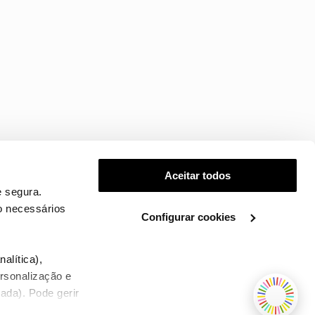
Aceitar todos
 segura.
o necessários
Configurar cookies
.
alítica),
ersonalização e
ada). Pode gerir