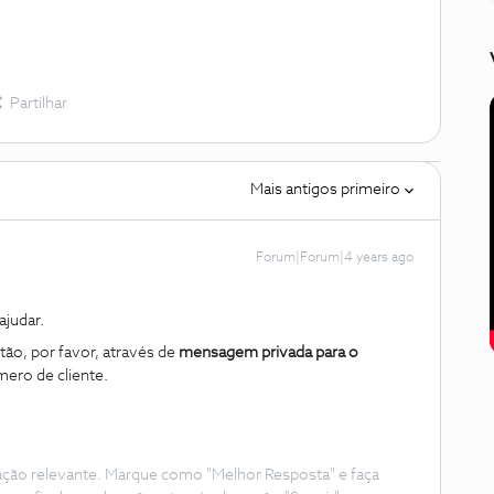
Partilhar
Mais antigos primeiro
Forum|Forum|4 years ago
judar.
ão, por favor, através de
mensagem privada para o
ro de cliente.
ação relevante. Marque como "Melhor Resposta" e faça