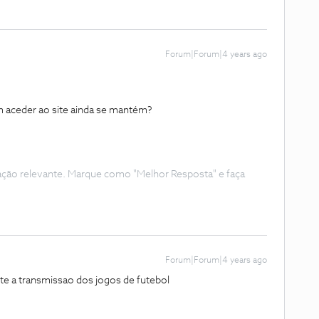
Forum|Forum|4 years ago
em aceder ao site ainda se mantém?
ação relevante. Marque como "Melhor Resposta" e faça
Forum|Forum|4 years ago
te a transmissao dos jogos de futebol