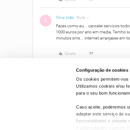
Silva João
Byte
S
Fazes como eu... cancelei servicos tod
1000 euros por ano em media. Temho s
minutos sms... internet arranjasse em t
Gosto
Configuração de cookies
Os cookies permitem-nos 
Utilizamos cookies e/ou f
para o seu bom funcioname
Caso aceite, poderemos uti
adaptar este serviço às su
funcionalidade) e adaptar 
a utilização dos cookies c