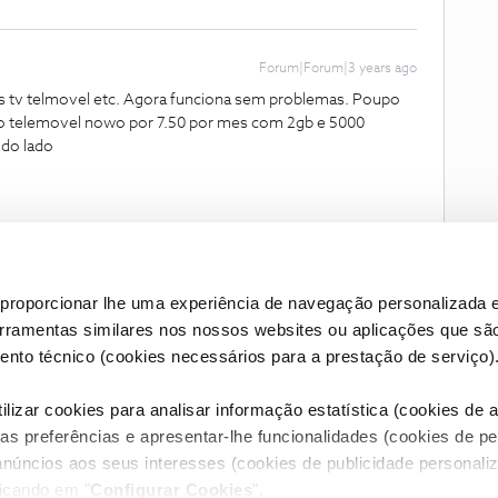
Forum|Forum|3 years ago
os tv telmovel etc. Agora funciona sem problemas. Poupo
o telemovel nowo por 7.50 por mes com 2gb e 5000
odo lado
proporcionar lhe uma experiência de navegação personalizada e
erramentas similares nos nossos websites ou aplicações que sã
nto técnico (cookies necessários para a prestação de serviço)
lizar cookies para analisar informação estatística (cookies de an
as preferências e apresentar-lhe funcionalidades (cookies de p
Condições do Fórum NOS
Accessibility statement
anúncios aos seus interesses (cookies de publicidade personaliz
licando em "
Configurar Cookies
".