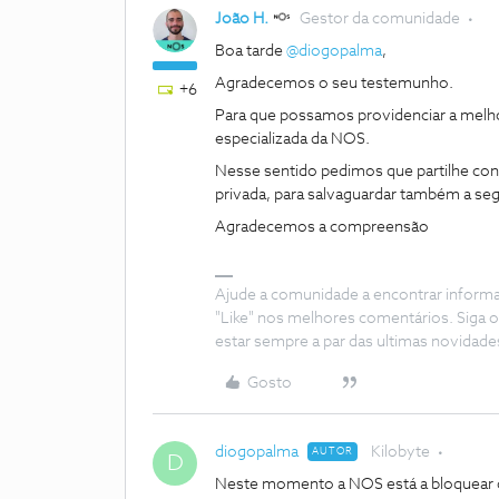
João H.
Gestor da comunidade
Boa tarde
@diogopalma
,
Agradecemos o seu testemunho.
+6
Para que possamos providenciar a melho
especializada da NOS.
Nesse sentido pedimos que partilhe co
privada, para salvaguardar também a s
Agradecemos a compreensão
Ajude a comunidade a encontrar inform
"Like" nos melhores comentários. Siga o
estar sempre a par das ultimas novidade
Gosto
diogopalma
Kilobyte
AUTOR
D
Neste momento a NOS está a bloquear