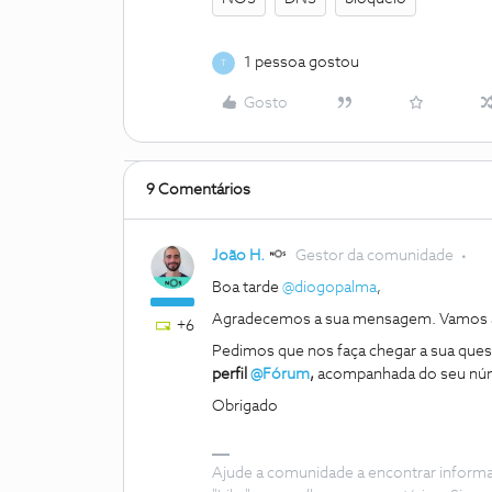
1 pessoa gostou
T
Gosto
9 Comentários
João H.
Gestor da comunidade
Boa tarde
@diogopalma
,
Agradecemos a sua mensagem. Vamos a
+6
Pedimos que nos faça chegar a sua quest
perfil
@Fórum
,
acompanhada do seu núme
Obrigado
Ajude a comunidade a encontrar inform