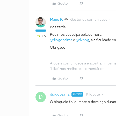
Gosto
Mário P.
Gestor da comunidade
Boa tarde,
Pedimos desculpa pela demora.
+6
@diogopalma
e
@dxnog
, a dificuldade 
Obrigado
Ajude a comunidade a encontrar inform
"Like" nos melhores comentários.
Gosto
diogopalma
Kilobyte
AUTOR
D
O bloqueio foi durante o domingo duran
Gosto