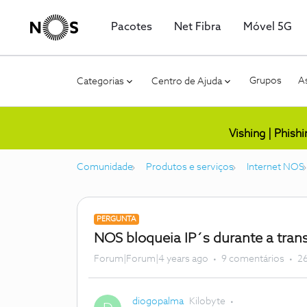
Pacotes
Net Fibra
Móvel 5G
Grupos
As
Categorias
Centro de Ajuda
Vishing | Phish
Comunidade
Produtos e serviços
Internet NOS
PERGUNTA
NOS bloqueia IP´s durante a trans
Forum|Forum|4 years ago
9 comentários
26
diogopalma
Kilobyte