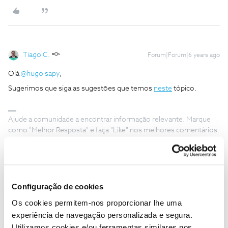
Tiago C.
Forum|Forum|6 years ago
Olá
@hugo sapy
,
Sugerimos que siga as sugestões que temos
neste
tópico.
Ajude a comunidade a encontrar informação relevante. Marque
como "Melhor Resposta" e faça "Like" nos melhores comentários.
Configuração de cookies
hugo sapy
AUTOR
Forum|Forum|6 years ago
H
Os cookies permitem-nos proporcionar lhe uma
Esses tópicos muitos já os segui como desligar e ligar o ruter, fico
experiência de navegação personalizada e segura.
mesmo ao lado dele e acontece-me igual...estou muito
Utilizamos cookies e/ou ferramentas similares nos