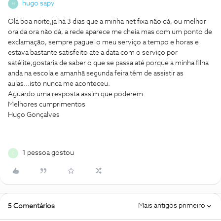
hugo sapy
H
Olá boa noite,já há 3 dias que a minha net fixa não dá, ou melhor
ora da ora não dá, a rede aparece me cheia mas com um ponto de
exclamação, sempre paguei o meu serviço a tempo e horas e
estava bastante satisfeito ate a data com o serviço por
satélite,gostaria de saber o que se passa até porque a minha filha
anda na escola e amanhã segunda feira têm de assistir as
aulas...isto nunca me aconteceu.
Aguardo uma resposta assim que poderem
Melhores cumprimentos
Hugo Gonçalves
1 pessoa gostou
C
Mais antigos primeiro
5 Comentários