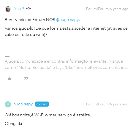
Ana P.
Forum|Forum|6 years ago
Bem-vindo ao Fórum NOS
@hugo sapy
,
Vamos ajudá-lo! De que forma está a aceder à internet (através de
cabo de rede ou wi-fi)?
Ajude a comunidade a encontrar informação relevante. Marque
como "Melhor Resposta" e faça "Like" nos melhores comentários.
hugo sapy
AUTOR
Forum|Forum|6 years ago
H
Olá boa noite,é Wi-Fi o meu serviço é satélite…
Obrigada