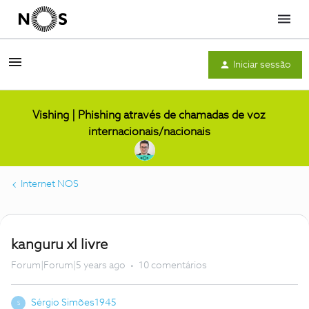
Menu
Iniciar sessão
Vishing | Phishing através de chamadas de voz
internacionais/nacionais
Internet NOS
kanguru xl livre
Forum|Forum|5 years ago
10 comentários
Sérgio Simões1945
S