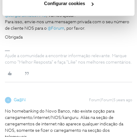
Configurar cookies
Pedimos desculpa pela demora.
@Sérgio Simões1945
, vamos ajudar!
Para isso, envie-nos uma mensagem privada com o seu número
de cliente NOS para o
@Fórum
, por favor.
Obrigada
Ajude a comunidade a encontrar informação relevante. Marque
como "Melhor Resposta" e faça "Like" nos melhores comentários.
Ga@N
Forum|Forum|5 years ago
G
No homebanking do Novo Banco, não existe opção para
carregamento/internet/NOS/kanguru. Aliás na seção de
carregamentos de internet não aparece qualquer indicação da
NOS, somente se fizer o carregamento na secção dos