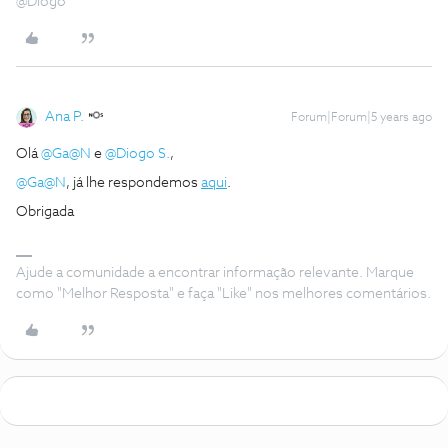
@Diogo
Ana P.
Forum|Forum|5 years ago
Olá
@Ga@N
e
@Diogo S.
,
@Ga@N
, já lhe respondemos
aqui
.
Obrigada
Ajude a comunidade a encontrar informação relevante. Marque
como "Melhor Resposta" e faça "Like" nos melhores comentários.