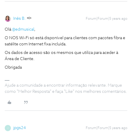
Inês B.
Forum|Forum|5 years ago
Olá
@edmusical
,
O NOS Wi-Fi só está disponível para clientes com pacotes fibra e
satélite com Internet fixa incluída.
Os dados de acesso são os mesmos que utiliza para aceder à
Área de Cliente.
Obrigada
Ajude a comunidade a encontrar informação relevante. Marque
como "Melhor Resposta" e faça "Like" nos melhores comentários.
jpgs24
Forum|Forum|5 years ago
J