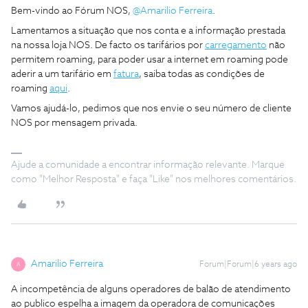
Bem-vindo ao Fórum NOS,
@Amarilio Ferreira
.
Lamentamos a situação que nos conta e a informação prestada
na nossa loja NOS. De facto os tarifários por
carregamento
não
permitem roaming, para poder usar a internet em roaming pode
aderir a um tarifário em
fatura
, saiba todas as condições de
roaming
aqui
.
Vamos ajudá-lo, pedimos que nos envie o seu número de cliente
NOS por mensagem privada.
Ajude a comunidade a encontrar informação relevante. Marque
como "Melhor Resposta" e faça "Like" nos melhores comentários.
Amarilio Ferreira
Forum|Forum|6 years ago
A
A incompetência de alguns operadores de balão de atendimento
ao publico espelha a imagem da operadora de comunicações