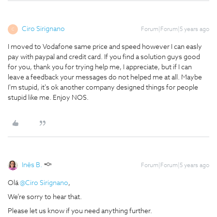
Ciro Sirignano
Forum|Forum|5 years ago
C
I moved to Vodafone same price and speed however I can easly
pay with paypal and credit card. If you find a solution guys good
for you, thank you for trying help me, I appreciate, but if I can
leave a feedback your messages do not helped me at all. Maybe
I'm stupid, it's ok another company designed things for people
stupid like me. Enjoy NOS.
Inês B.
Forum|Forum|5 years ago
Olá
@Ciro Sirignano
,
We’re sorry to hear that.
Please let us know if you need anything further.