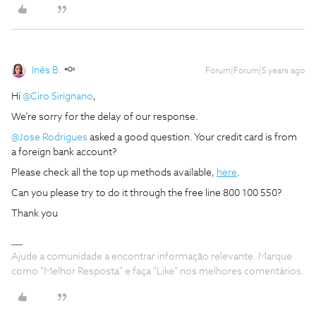
Inês B.
Forum|Forum|5 years ago
Hi
@Ciro Sirignano
,
We’re sorry for the delay of our response.
@Jose Rodrigues
asked a good question. Your credit card is from
a foreign bank account?
Please check all the top up methods available,
here
.
Can you please try to do it through the free line 800 100 550?
Thank you
Ajude a comunidade a encontrar informação relevante. Marque
como "Melhor Resposta" e faça "Like" nos melhores comentários.