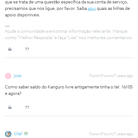
que se trata de uma questão específica da sua conta de serviço,
precisamos que nos ligue, por favor. Saiba
aqui
quais as linhas de
apoio disponíveis.
Ajude a comunidade a encontrar informação relevante. Marque
como "Melhor Resposta" e faça "Like" nos melhores comentários.
joaz
Forum|Forum|7 years ago
J
Como saber saldo do Kanguro livre antigamente tinha o tel. 16105
e agora?
Olaf
Forum|Forum|7 years ago