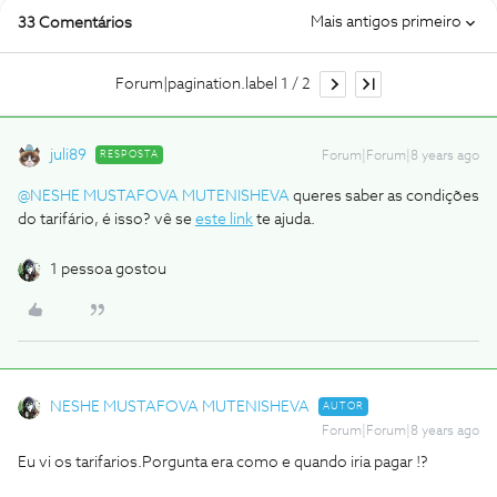
Mais antigos primeiro
33 Comentários
Forum|pagination.label 1 / 2
juli89
RESPOSTA
Forum|Forum|8 years ago
@NESHE MUSTAFOVA MUTENISHEVA
queres saber as condições
do tarifário, é isso? vê se
este link
te ajuda.
1 pessoa gostou
NESHE MUSTAFOVA MUTENISHEVA
AUTOR
Forum|Forum|8 years ago
Eu vi os tarifarios.Porgunta era como e quando iria pagar !?