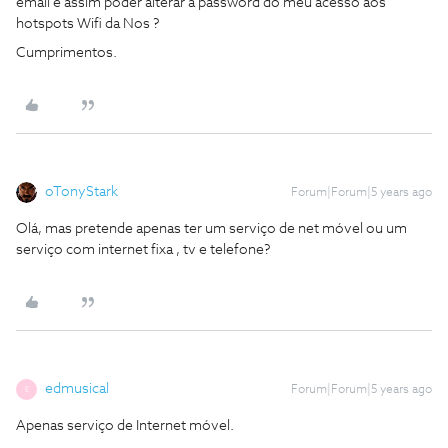
email e assim poder alterar a password do meu acesso aos
hotspots Wifi da Nos ?
Cumprimentos.
oTonyStark
Forum|Forum|5 years ago
Olá, mas pretende apenas ter um serviço de net móvel ou um
serviço com internet fixa , tv e telefone?
edmusical
Forum|Forum|5 years ago
E
Apenas serviço de Internet móvel.