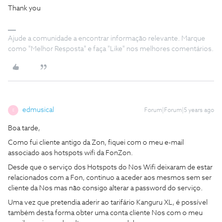
Thank you
Ajude a comunidade a encontrar informação relevante. Marque
como "Melhor Resposta" e faça "Like" nos melhores comentários.
edmusical
Forum|Forum|5 years ago
E
Boa tarde,
Como fui cliente antigo da Zon, fiquei com o meu e-mail
associado aos hotspots wifi da FonZon.
Desde que o serviço dos Hotspots do Nos Wifi deixaram de estar
relacionados com a Fon, continuo a aceder aos mesmos sem ser
cliente da Nos mas não consigo alterar a password do serviço.
Uma vez que pretendia aderir ao tarifário Kanguru XL, é possível
também desta forma obter uma conta cliente Nos com o meu