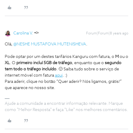
Carolina V.
Forum|Forum|8 years ago
Olá,
@NESHE MUSTAFOVA MUTENISHEVA
.
Pode optar por um destes tarifários Kanguru com fatura, o
M
ou o
XL
. O
primeiro incluí 5GB de tráfego
, enquanto que o
segundo
tem todo o tráfego incluído
. 🙂 Saiba tudo sobre o serviço de
internet móvel com fatura
aqui
. :)
Para aderir, clique no botão “Quer aderir? Nós ligamos, grátis!”
que aparece no nosso site.
Ajude a comunidade a encontrar informação relevante. Marque
como "Melhor Resposta" e faça "Like" nos melhores comentários.