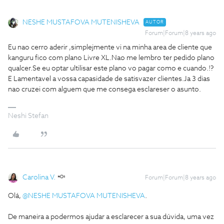
NESHE MUSTAFOVA MUTENISHEVA
AUTOR
Forum|Forum|8 years ago
Eu nao cerro aderir ,simplejmente vi na minha area de cliente que
kanguru fico com plano Livre XL.Nao me lembro ter pedido plano
qualcer.Se eu optar ultilisar este plano vo pagar como e cuando.!?
E Lamentavel a vossa capasidade de satisvazer clientes.Ja 3 dias
nao cruzei com alguem que me consega esclareser o asunto.
Neshi Stefan
Carolina V.
Forum|Forum|8 years ago
Olá,
@NESHE MUSTAFOVA MUTENISHEVA
.
De maneira a podermos ajudar a esclarecer a sua dúvida, uma vez