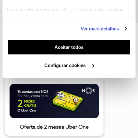
Caso aceite, poderemos utilizar cookies para analisar
informação estatística (cookies de analítica), adaptar
este serviço às suas preferências e apresentar-lhe
Ver mais detalhes
funcionalidades (cookies de personalização e
funcionalidade) e adaptar anúncios aos seus interesses
(cookies de publicidade personalizada). Pode gerir a
Aceitar todos
utilização dos cookies clicando em "
Configurar
A poupança que COMBINA
Cookies
".
Configurar cookies
Oferta de 2 meses Uber One