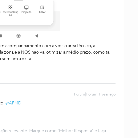
s em acompanhamento com a vossa área técnica, a
 zona e a NOS não vai otimizar a médio prazo, como tal
 sem fim á vista.
Forum|Forum|1 year ago
co,
@AFMD
ação relevante. Marque como "Melhor Resposta" e faça