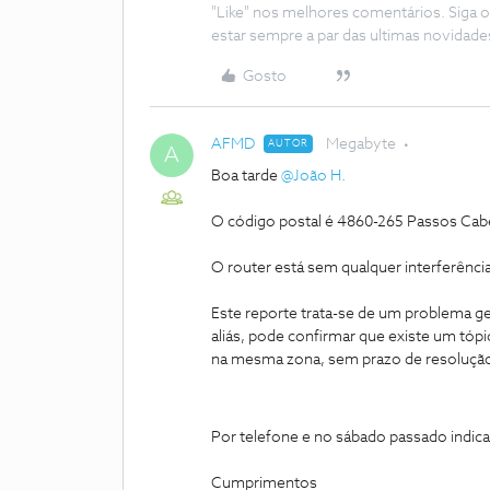
"Like" nos melhores comentários. Siga o
estar sempre a par das ultimas novidade
Gosto
AFMD
Megabyte
AUTOR
A
Boa tarde
@João H.
O código postal é 4860-265 Passos Cabe
O router está sem qualquer interferênci
Este reporte trata-se de um problema ge
aliás, pode confirmar que existe um tó
na mesma zona, sem prazo de resoluçã
Por telefone e no sábado passado indic
Cumprimentos