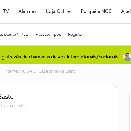
TV
Alarmes
Loja Online
Porquê a NOS
Aju
sistente Virtual
Passatempos
Registo
ing através de chamadas de voz internacionais/nacionais
Internet NOS 4G - Cabeceiras de Basto
Basto
1 visualizações