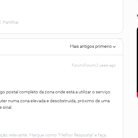
Partilhar
Mais antigos primeiro
Forum|Forum|2 years ago
igo postal completo da zona onde está a utilizar o serviço.
ter numa zona elevada e desobstruída, próximo de uma
 sinal.
ação relevante. Marque como "Melhor Resposta" e faça