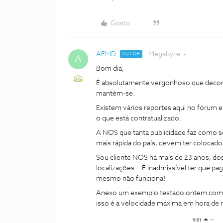
Gosto
AFMD
Megabyte
AUTOR
A
Bom dia,
É absolutamente vergonhoso que decorri
mantém-se.
Existem vários reportes aqui no fórum e
o que está contratualizado.
A NOS que tanta publicidade faz como s
mais rápida do país, devem ter colocado
​​​Sou cliente NOS há mais de 23 anos, 
localizações... É inadmissível ter que p
mesmo não funciona!
​​​​​​Anexo um exemplo testado ontem co
isso é a velocidade máxima em hora de 