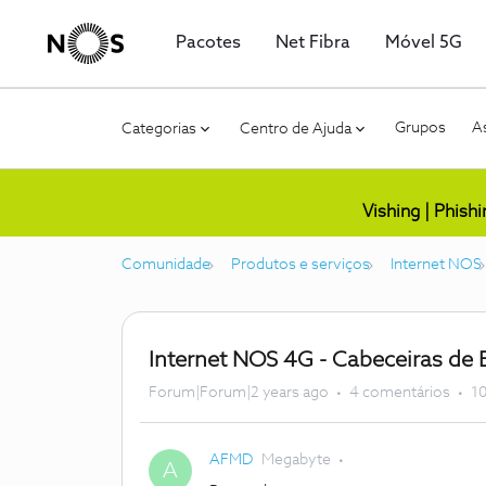
Pacotes
Net Fibra
Móvel 5G
Grupos
As
Categorias
Centro de Ajuda
Vishing | Phish
Comunidade
Produtos e serviços
Internet NOS
Internet NOS 4G - Cabeceiras de 
Forum|Forum|2 years ago
4 comentários
10
AFMD
Megabyte
A