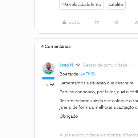
4G velocidade lenta
satélite
Gosto
4 Comentários
João H.
Gestor da comunidade
Boa tarde
@AFMD
,
Lamentamos a situação que descreve.
+6
Partilhe connosco, por favor, qual o cód
Recomendamos ainda que coloque o rou
janela, de forma a melhorar a captação de
Obrigado
Ajude a comunidade a encontrar inform