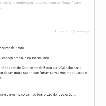
s perfis da moderação, através da opção "Seguir", para
s.
Forum|Forum|2 years ago
ceiras de Basto.
a, espaço amplo, sinal no máximo.
ral na zona de Cabeceiras de Basto e a NOS sabe disso,
pico de um outro user neste fórum com a mesma situação e
o:
aram a mesma coisa, não tem prazo de resolução….