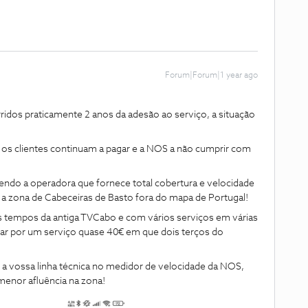
Forum|Forum|1 year ago
dos praticamente 2 anos da adesão ao serviço, a situação
 os clientes continuam a pagar e a NOS a não cumprir com
endo a operadora que fornece total cobertura e velocidade
 a zona de Cabeceiras de Basto fora do mapa de Portugal!
dos tempos da antiga TVCabo e com vários serviços em várias
agar por um serviço quase 40€ em que dois terços do
m a vossa linha técnica no medidor de velocidade da NOS,
menor afluência na zona!