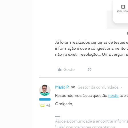
Já foram realizados centenas de teste
informação é que é congestionamento da
não irá existir resolução... Uma vergonha
Gosto
Mário P.
Gestor da comunidade
Respondemos à sua questão
neste
tópi
Obrigado,
+6
Ajude a comunidade a encontrar inform
"Like" nos melhores comentários.