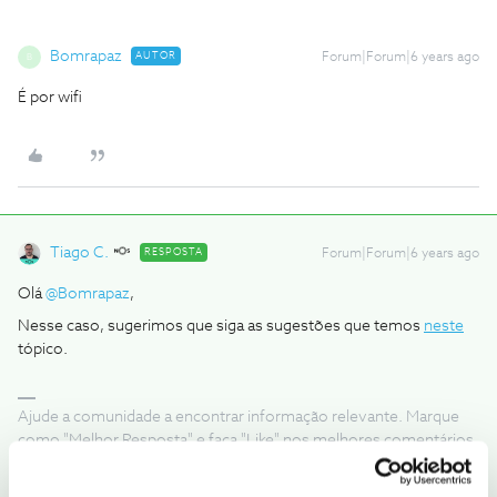
Bomrapaz
AUTOR
Forum|Forum|6 years ago
B
É por wifi
Tiago C.
RESPOSTA
Forum|Forum|6 years ago
Olá
@Bomrapaz
,
Nesse caso, sugerimos que siga as sugestões que temos
neste
tópico.
Ajude a comunidade a encontrar informação relevante. Marque
como "Melhor Resposta" e faça "Like" nos melhores comentários.