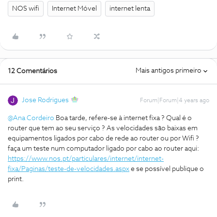
NOS wifi
Internet Móvel
internet lenta
Mais antigos primeiro
12 Comentários
Jose Rodrigues
Forum|Forum|4 years ago
@Ana Cordeiro
Boa tarde, refere-se à internet fixa ? Qual é o
router que tem ao seu serviço ? As velocidades são baixas em
equipamentos ligados por cabo de rede ao router ou por Wifi ?
faça um teste num computador ligado por cabo ao router aqui:
https://www.nos.pt/particulares/internet/internet-
fixa/Paginas/teste-de-velocidades.aspx
e se possível publique o
print.