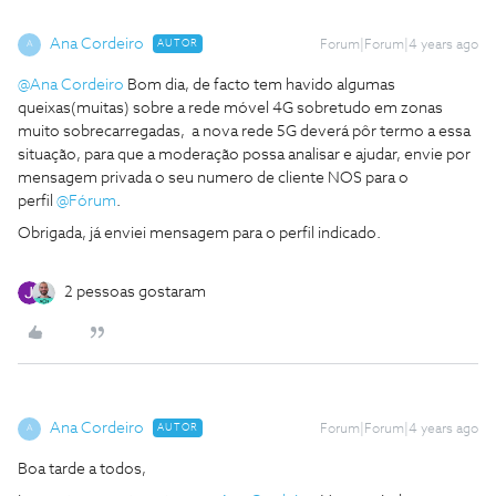
Ana Cordeiro
AUTOR
Forum|Forum|4 years ago
A
@Ana Cordeiro
Bom dia, de facto tem havido algumas
queixas(muitas) sobre a rede móvel 4G sobretudo em zonas
muito sobrecarregadas, a nova rede 5G deverá pôr termo a essa
situação, para que a moderação possa analisar e ajudar, envie por
mensagem privada o seu numero de cliente NOS para o
perfil
@Fórum
.
Obrigada, já enviei mensagem para o perfil indicado.
2 pessoas gostaram
Ana Cordeiro
AUTOR
Forum|Forum|4 years ago
A
Boa tarde a todos,