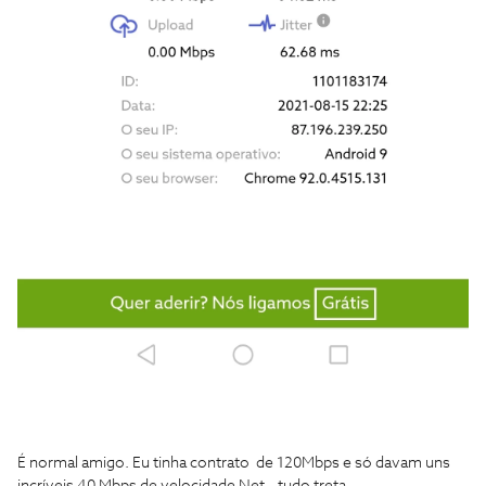
É normal amigo. Eu tinha contrato de 120Mbps e só davam uns
incríveis 40 Mbps de velocidade Net...tudo treta.