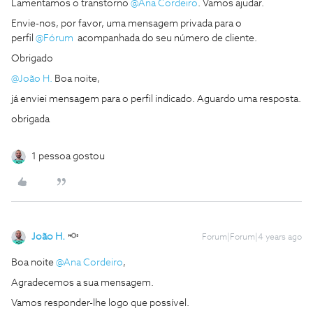
Lamentamos o transtorno
@Ana Cordeiro
. Vamos ajudar.
Envie-nos, por favor, uma mensagem privada para o
perfil
@Fórum
acompanhada do seu número de cliente.
Obrigado
@João H.
Boa noite,
já enviei mensagem para o perfil indicado. Aguardo uma resposta.
obrigada
1 pessoa gostou
João H.
Forum|Forum|4 years ago
Boa noite
@Ana Cordeiro
,
Agradecemos a sua mensagem.
Vamos responder-lhe logo que possível.