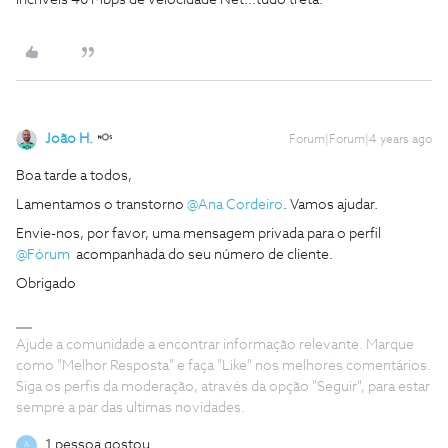
João H.
Forum|Forum|4 years ago
Boa tarde a todos,
Lamentamos o transtorno
@Ana Cordeiro
. Vamos ajudar.
Envie-nos, por favor, uma mensagem privada para o perfil
@Fórum
acompanhada do seu número de cliente.
Obrigado
Ajude a comunidade a encontrar informação relevante. Marque
como "Melhor Resposta" e faça "Like" nos melhores comentários.
Siga os perfis da moderação, através da opção "Seguir", para estar
sempre a par das ultimas novidades.
1 pessoa gostou
A