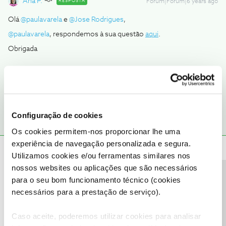
Ana P.
RESPOSTA
Forum|Forum|6 years ago
Olá
@paulavarela
e
@Jose Rodrigues
,
@paulavarela
, respondemos à sua questão
aqui
.
Obrigada
Ajude a comunidade a encontrar informação relevante. Marque
como "Melhor Resposta" e faça "Like" nos melhores comentários.
Configuração de cookies
Os cookies permitem-nos proporcionar lhe uma
experiência de navegação personalizada e segura.
Marco alexandre tavares matos
Forum|Forum|6 years ago
Utilizamos cookies e/ou ferramentas similares nos
M
nossos websites ou aplicações que são necessários
Ola boa noite nao tanho 2mb de net como posso aumentar tanho
Precisa de ajuda?
para o seu bom funcionamento técnico (cookies
router novo mas minha net e lenta goataria que me ajudassem.
necessários para a prestação de serviço).
Caso aceite, poderemos utilizar cookies para analisar