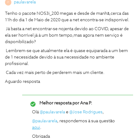
paulavarela
P
Tenho o pacote NOS3i_200 megas e desde de manhã,cerca das
11h do dia 1 de Maio de 2020 que a net encontra-se indisponível.
Já basta a net encontrar-se nojenta devido ao COVID, apesar de
ela ser horrível já à um bom tempo,mas agora nem serviço é
disponibilizado?
Lembrem-se que atualmente ela é quase equiparada a um bem
de 1 necessidade devido à sua necessidade no ambiente
profissional.
Cada vez mais perto de perderem mais um cliente.
Aguardo resposta
Melhor resposta por
Ana P.
Olá
@paulavarela
e
@Jose Rodrigues
,
@paulavarela
, respondemos à sua questão
aqui
.
Obrigada