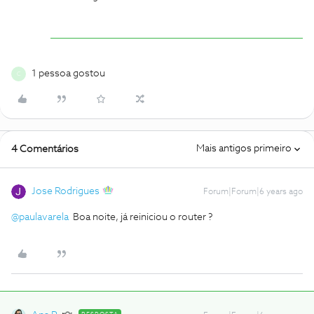
1 pessoa gostou
C
Mais antigos primeiro
4 Comentários
Jose Rodrigues
Forum|Forum|6 years ago
@paulavarela
Boa noite, já reiniciou o router ?