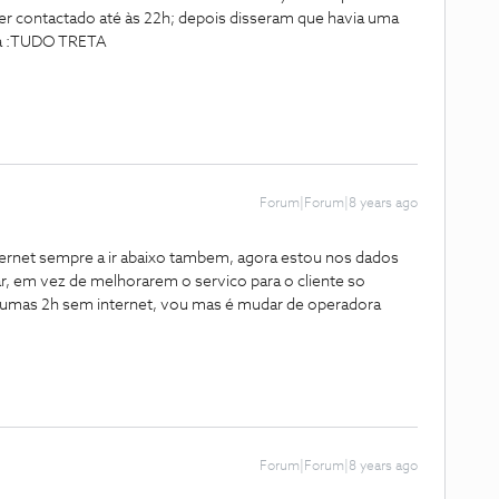
a ser contactado até às 22h; depois disseram que havia uma
má :TUDO TRETA
Forum|Forum|8 years ago
ternet sempre a ir abaixo tambem, agora estou nos dados
r, em vez de melhorarem o servico para o cliente so
 a umas 2h sem internet, vou mas é mudar de operadora
Forum|Forum|8 years ago