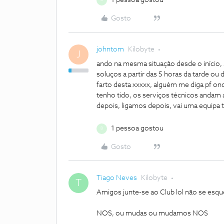
B
Gosto
johntom
Kilobyte
J
ando na mesma situação desde o início
soluços a partir das 5 horas da tarde ou 
farto desta xxxxx, alguém me diga pf on
tenho tido, os serviços técnicos andam 
depois, ligamos depois, vai uma equipa 
1 pessoa gostou
B
Gosto
Tiago Neves
Kilobyte
T
Amigos junte-se ao Club lol não se esqu
NOS, ou mudas ou mudamos NOS