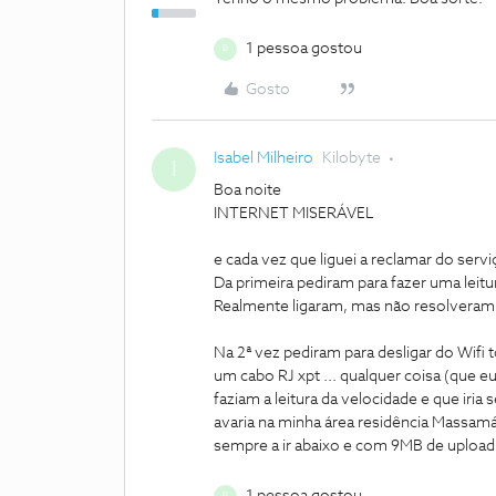
1 pessoa gostou
B
Gosto
Isabel Milheiro
Kilobyte
I
Boa noite
INTERNET MISERÁVEL
e cada vez que liguei a reclamar do servi
Da primeira pediram para fazer uma leit
Realmente ligaram, mas não resolveram 
Na 2ª vez pediram para desligar do Wifi 
um cabo RJ xpt ... qualquer coisa (que e
faziam a leitura da velocidade e que iri
avaria na minha área residência Massa
sempre a ir abaixo e com 9MB de upload 
1 pessoa gostou