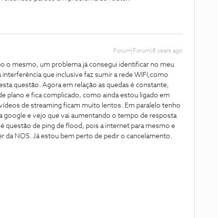
Forum|Forum|8 years ago
o o mesmo, um problema já consegui identificar no meu
a interferência que inclusive faz sumir a rede WIFI,como
i esta questão. Agora em relação as quedas é constante,
e plano e fica complicado, como ainda estou ligado em
s vídeos de streaming ficam muito lentos. Em paralelo tenho
a google e vejo que vai aumentando o tempo de resposta
 é questão de ping de flood, pois a internet para mesmo e
ter da NOS. Já estou bem perto de pedir o cancelamento.