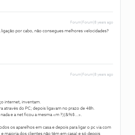
Forum|Forum|8 years ago
a ligação por cabo, não consegues melhores velocidades?
Forum|Forum|8 years ago
ço internet, inventam.
ura através do PC; depois ligavam no prazo de 48h.
nada e a net ficou a mesma «m ?)(&%$...».
todos os aparelhos em casa e depois para ligar o pc via com
u e maioria dos clientes não têm em casa) e só depois