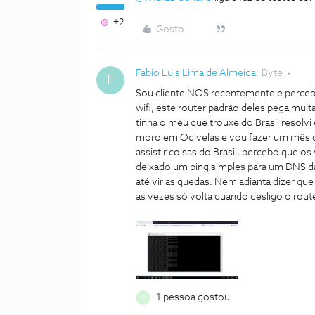
+2
Gosto
Fabio Luis Lima de Almeida
Byte
F
Sou cliente NOS recentemente e perceb
wifi, este router padrão deles pega muit
tinha o meu que trouxe do Brasil resolv
moro em Odivelas e vou fazer um mês d
assistir coisas do Brasil, percebo que o
deixado um ping simples para um DNS d
até vir as quedas. Nem adianta dizer que
as vezes só volta quando desligo o rou
1 pessoa gostou
B