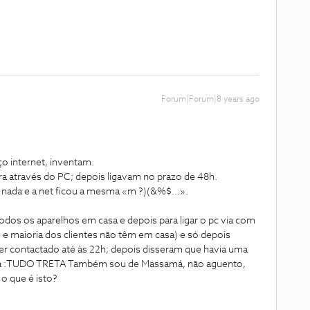
Forum|Forum|8 years ago
ço internet, inventam.
ura através do PC; depois ligavam no prazo de 48h.
nada e a net ficou a mesma «m ?)(&%$...».
todos os aparelhos em casa e depois para ligar o pc via com
u e maioria dos clientes não têm em casa) e só depois
a ser contactado até às 22h; depois disseram que havia uma
má :TUDO TRETA
Também sou de Massamá, não aguento,
o que é isto?