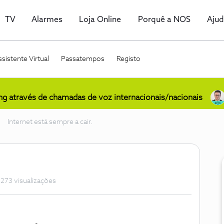
TV
Alarmes
Loja Online
Porquê a NOS
Aju
sistente Virtual
Passatempos
Registo
ing através de chamadas de voz internacionais/nacionais
Internet está sempre a cair.
273 visualizações