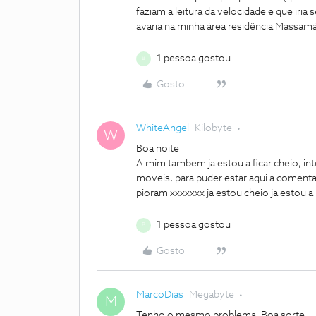
faziam a leitura da velocidade e que iri
avaria na minha área residência Massa
1 pessoa gostou
B
Gosto
WhiteAngel
Kilobyte
W
Boa noite
A mim tambem ja estou a ficar cheio, in
moveis, para puder estar aqui a comenta
pioram xxxxxxx ja estou cheio ja estou
1 pessoa gostou
B
Gosto
MarcoDias
Megabyte
M
Tenho o mesmo problema. Boa sorte.