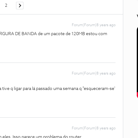
2
Forum|Forum|8 years ago
e LARGURA DE BANDA de um pacote de 120MB estou com
Forum|Forum|8 years ago
 tive q ligar para lá passado uma semana q "esqueceram-se'
Forum|Forum|8 years ago
om eles. Isso parece um problema do router.