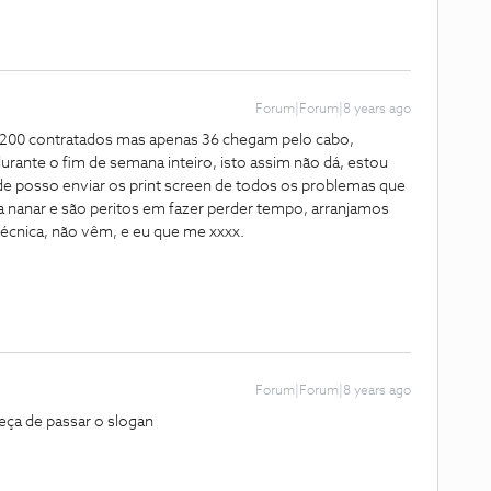
Forum|Forum|8 years ago
, 200 contratados mas apenas 36 chegam pelo cabo,
durante o fim de semana inteiro, isto assim não dá, estou
de posso enviar os print screen de todos os problemas que
a nanar e são peritos em fazer perder tempo, arranjamos
técnica, não vêm, e eu que me xxxx.
Forum|Forum|8 years ago
eça de passar o slogan