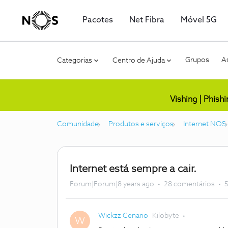
Pacotes
Net Fibra
Móvel 5G
Grupos
As
Categorias
Centro de Ajuda
Vishing | Phish
Comunidade
Produtos e serviços
Internet NOS
Internet está sempre a cair.
Forum|Forum|8 years ago
28 comentários
5
Wickzz Cenario
Kilobyte
W