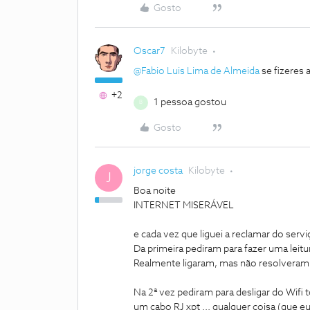
Gosto
Oscar7
Kilobyte
@Fabio Luis Lima de Almeida
se fizeres 
+2
1 pessoa gostou
B
Gosto
jorge costa
Kilobyte
J
Boa noite
INTERNET MISERÁVEL
e cada vez que liguei a reclamar do servi
Da primeira pediram para fazer uma leit
Realmente ligaram, mas não resolveram 
Na 2ª vez pediram para desligar do Wifi 
um cabo RJ xpt ... qualquer coisa (que e