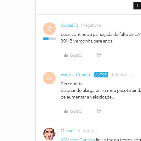
1
blucas73
Megabyte
B
boas continua a palhaçada de falta d
30MB vergonha para anos
Gosto
Wickzz Cenario
Kilobyte
AUTOR
W
Percebo te...
eu quando alargaram o meu pacote ainda
de aumentar a velocidade...
Gosto
Oscar7
Kilobyte
@Wickzz Cenario
liga e faz os testes c