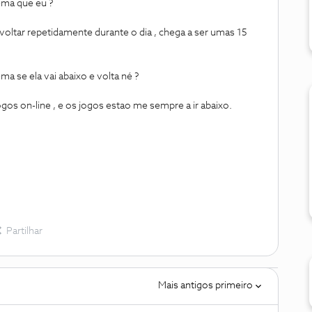
ema que eu ?
e voltar repetidamente durante o dia , chega a ser umas 15
ma se ela vai abaixo e volta né ?
gos on-line , e os jogos estao me sempre a ir abaixo.
Partilhar
Mais antigos primeiro