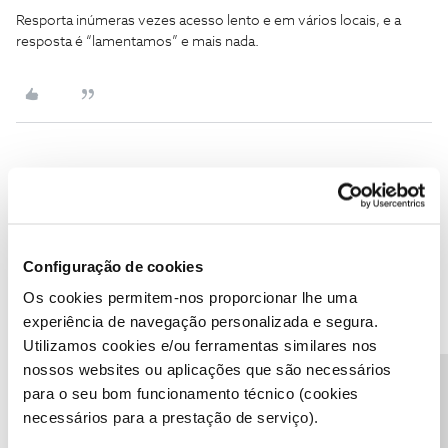
Resporta inúmeras vezes acesso lento e em vários locais, e a
resposta é “lamentamos” e mais nada.
Joaquim Vitorino
Forum|Forum|4 years ago
J
Boa noite Ana P.!
Obrigado pela interação.
Configuração de cookies
O meu router é azul nas costas, preto da frente com a palavra
Os cookies permitem-nos proporcionar lhe uma
ZON na vertical.
experiência de navegação personalizada e segura.
Código do Equipamento: Serial: 250146019515.
Utilizamos cookies e/ou ferramentas similares nos
Continua na mesma. O teste de velocidade há momentos, no site
nossos websites ou aplicações que são necessários
da NOS, foi 0,90 Mbps de download;
Precisa de ajuda?
para o seu bom funcionamento técnico (cookies
0,00 de upload; 95,87 de Ping e 180,02 de Jiter.
necessários para a prestação de serviço).
Solicito que resolvam rapidamente, ou por aí, ou por envio de