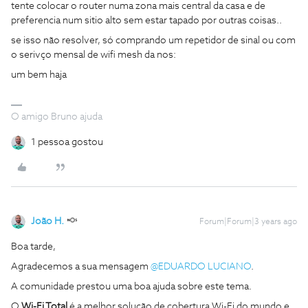
tente colocar o router numa zona mais central da casa e de
preferencia num sitio alto sem estar tapado por outras coisas..
se isso não resolver, só comprando um repetidor de sinal ou com
o serivço mensal de wifi mesh da nos:
um bem haja
O amigo Bruno ajuda
1 pessoa gostou
João H.
Forum|Forum|3 years ago
Boa tarde,
Agradecemos a sua mensagem
@EDUARDO LUCIANO
.
A comunidade prestou uma boa ajuda sobre este tema.
O
Wi-Fi Total
é a melhor solução de cobertura Wi-Fi do mundo e