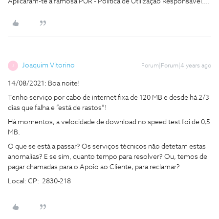
Aplicaram-te a famosa PUR - Politica de Utilização Responsável....
Joaquim Vitorino
Forum|Forum|4 years ago
J
14/08/2021: Boa noite!
Tenho serviço por cabo de internet fixa de 120 MB e desde há 2/3
dias que falha e “está de rastos”!
Há momentos, a velocidade de download no speed test foi de 0,5
MB.
O que se está a passar? Os serviços técnicos não detetam estas
anomalias? E se sim, quanto tempo para resolver? Ou, temos de
pagar chamadas para o Apoio ao Cliente, para reclamar?
Local: CP: 2830-218