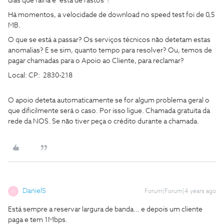
dias que falha e “está de rastos”!
Há momentos, a velocidade de download no speed test foi de 0,5
MB.
O que se está a passar? Os serviços técnicos não detetam estas
anomalias? E se sim, quanto tempo para resolver? Ou, temos de
pagar chamadas para o Apoio ao Cliente, para reclamar?
Local: CP: 2830-218
O apoio deteta automaticamente se for algum problema geral o
que dificilmente será o caso. Por isso ligue. Chamada gratuita da
rede da NOS. Se não tiver peça o crédito durante a chamada.
DanielS
Forum|Forum|4 years ago
D
Está sempre a reservar largura de banda… e depois um cliente
paga e tem 1Mbps.