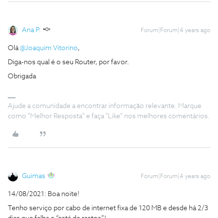
Ana P.
Forum|Forum|4 years ago
Olá
@Joaquim Vitorino
,
Diga-nos qual é o seu Router, por favor.
Obrigada
Ajude a comunidade a encontrar informação relevante. Marque
como "Melhor Resposta" e faça "Like" nos melhores comentários.
Guimas
Forum|Forum|4 years ago
14/08/2021: Boa noite!
Tenho serviço por cabo de internet fixa de 120 MB e desde há 2/3