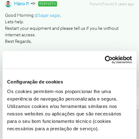
Mário P.
RESPOSTA
Forum|Forum|3 years ago
Good Morning
@Sagar sagar
,
Lets help.
Restart your equipment and please tell us if you lie without
internet access.
Best Regards,
Ajude a comunidade a encontrar informação relevante. Marque
como "Melhor Resposta" e faça "Like" nos melhores comentários.
Configuração de cookies
Os cookies permitem-nos proporcionar lhe uma
experiência de navegação personalizada e segura.
Utilizamos cookies e/ou ferramentas similares nos
nossos websites ou aplicações que são necessários
Precisa de ajuda?
para o seu bom funcionamento técnico (cookies
necessários para a prestação de serviço).