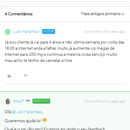
Mais antigos primeiro
4 Comentários
Luis Maranhao
AUTOR
Forum|Forum|6 years ago
L
Já sou cliente já vai para 4 anos e não ultima semana por volta das
18.00 a Internet anda a falhar muito já aumentei os megas de
Internet para 200 mg e continua a mesma coisa serviço muito
mau acho te tenho de cancelar a Nos
Ana P.
RESPOSTA
Forum|Forum|6 years ago
Olá
@Luis Maranhao
,
Queremos ajudá-lo!
Qual é o seu Router? Ficamos aguardar o seu feedback.