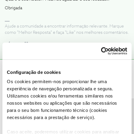
Obrigada
Ajude a comunidade a encontrar informação relevante. Marque
como "Melhor Resposta" e faça "Like" nos melhores comentários.
Valdivio
Forum|Forum|5 years ago
V
Configuração de cookies
Não consigo ver meu saldo de internet!!
Os cookies permitem-nos proporcionar lhe uma
experiência de navegação personalizada e segura.
Utilizamos cookies e/ou ferramentas similares nos
nossos websites ou aplicações que são necessários
Precisa de ajuda?
para o seu bom funcionamento técnico (cookies
necessários para a prestação de serviço).
Inês B.
Forum|Forum|5 years ago
Caso aceite, poderemos utilizar cookies para analisar