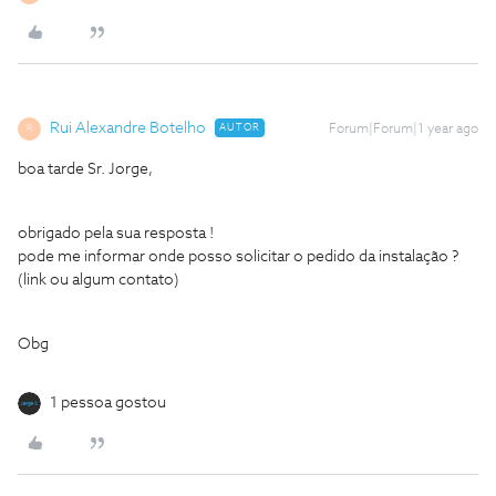
Rui Alexandre Botelho
AUTOR
Forum|Forum|1 year ago
R
boa tarde Sr. Jorge,
obrigado pela sua resposta !
pode me informar onde posso solicitar o pedido da instalação ?
(link ou algum contato)
Obg
1 pessoa gostou