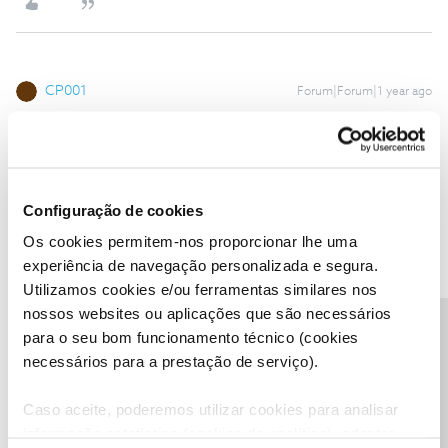
CP001
Forum|Forum|1 year ago
Boa tarde,
@Jorge C
penso que essa “tomada suplementar” seja apenas
tomada coaxial. Há uns meses questionei o apoio sobre essa linha
Configuração de cookies
do preçário e a informação que me transmitiram foi a de que seria
Os cookies permitem-nos proporcionar lhe uma
apenas uma tomada coaxial
experiência de navegação personalizada e segura.
Utilizamos cookies e/ou ferramentas similares nos
1 pessoa gostou
nossos websites ou aplicações que são necessários
Precisa de ajuda?
para o seu bom funcionamento técnico (cookies
necessários para a prestação de serviço).
Caso aceite, poderemos utilizar cookies para analisar
Rui Alexandre Botelho
AUTOR
Forum|Forum|1 year ago
R
informação estatística (cookies de analítica), adaptar