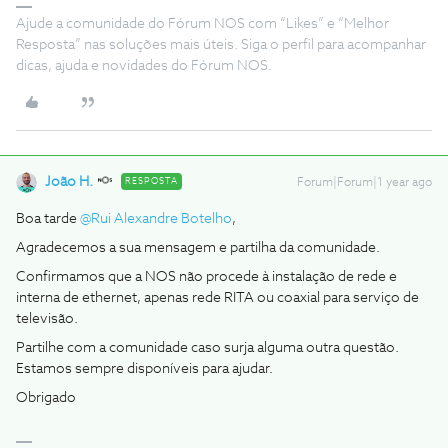
Ajude a comunidade do Fórum NOS com “Likes” e “Melhor
Resposta” nas soluções mais úteis. Siga o perfil para acompanhar
dicas, ajuda e novidades do Fórum NOS.
João H.
RESPOSTA
Forum|Forum|1 year ago
Boa tarde
@Rui Alexandre Botelho
,
Agradecemos a sua mensagem e partilha da comunidade.
Confirmamos que a NOS não procede à instalação de rede e
interna de ethernet, apenas rede RITA ou coaxial para serviço de
televisão.
Partilhe com a comunidade caso surja alguma outra questão.
Estamos sempre disponíveis para ajudar.
Obrigado