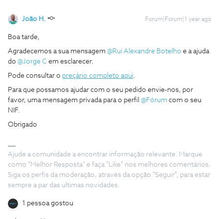
João H.
Forum|Forum|1 year ago
Boa tarde,
Agradecemos a sua mensagem
@Rui Alexandre Botelho
e a ajuda
do
@Jorge C
em esclarecer.
Pode consultar o
preçário completo aqui
.
Para que possamos ajudar com o seu pedido envie-nos, por
favor, uma mensagem privada para o perfil
@Fórum
com o seu
NIF.
Obrigado
Ajude a comunidade a encontrar informação relevante. Marque
como "Melhor Resposta" e faça "Like" nos melhores comentários.
Siga os perfis da moderação, através da opção "Seguir", para estar
sempre a par das ultimas novidades.
1 pessoa gostou