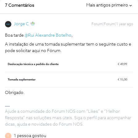
Mais antigos primeiro
7 Comentários
Jorge C
Forum|Forum|1 year ago
Boa tarde
@Rui Alexandre Botelho
,
A instalação de uma tomada suplementar tem o seguinte custo e
pode solicitar aqui no Fórum.
Obrigado.
Ajude a comunidade do Fórum NOS com “Likes” e “Melhor
Resposta” nas soluções mais úteis. Siga o perfil para acompanhar
dicas, ajuda e novidades do Fórum NOS.
1 pessoa gostou
R