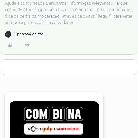
Ajude a comunidade a encontrar informação relevante. Marque
como "Melhor Resposta" e faça "Like" nos melhores comentários.
Siga os perfis da moderação, através da opção "Seguir", para estar
sempre a par das ultimas novidades.
1 pessoa gostou