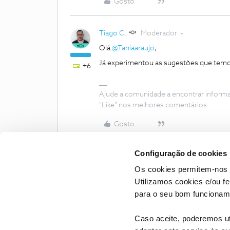
Gosto
Tiago C.
Moderador
Olá
@Taniaaraujo
,
Já experimentou as sugestões que tem
+6
Ajude a comunidade a encontrar inform
"Like" nos melhores comentários.
Gosto
Configuração de cookies
Os cookies permitem-nos 
Utilizamos cookies e/ou f
para o seu bom funcioname
Caso aceite, poderemos uti