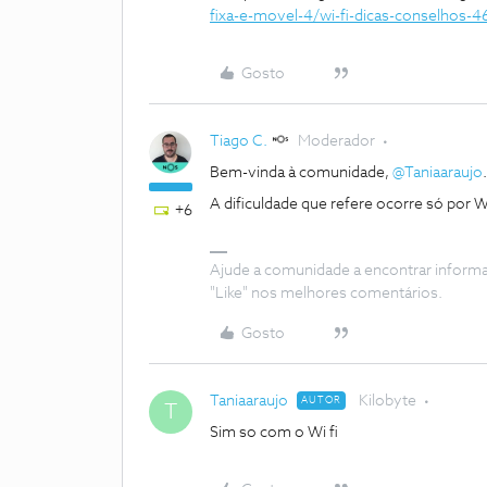
fixa-e-movel-4/wi-fi-dicas-conselhos-4
Gosto
Tiago C.
Moderador
Bem-vinda à comunidade,
@Taniaaraujo
.
A dificuldade que refere ocorre só por W
+6
Ajude a comunidade a encontrar inform
"Like" nos melhores comentários.
Gosto
Taniaaraujo
Kilobyte
AUTOR
T
Sim so com o Wi fi