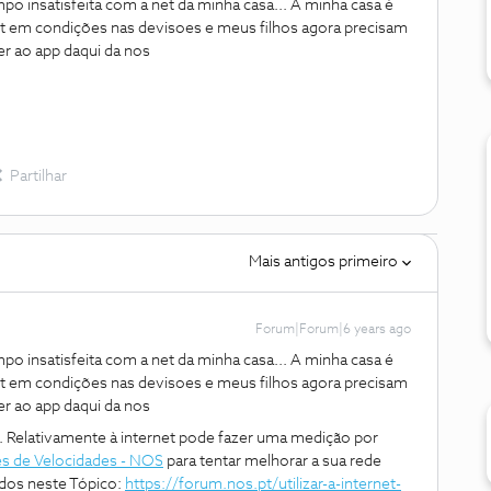
po insatisfeita com a net da minha casa... A minha casa é
em condições nas devisoes e meus filhos agora precisam
r ao app daqui da nos
Partilhar
Mais antigos primeiro
Forum|Forum|6 years ago
po insatisfeita com a net da minha casa... A minha casa é
em condições nas devisoes e meus filhos agora precisam
r ao app daqui da nos
 Relativamente à internet pode fazer uma medição por
s de Velocidades - NOS
para tentar melhorar a sua rede
idos neste Tópico:
https://forum.nos.pt/utilizar-a-internet-