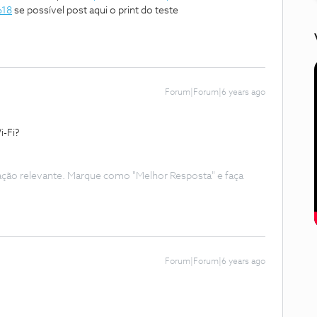
618
se possível post aqui o print do teste
Forum|Forum|6 years ago
i-Fi?
ação relevante. Marque como "Melhor Resposta" e faça
Forum|Forum|6 years ago