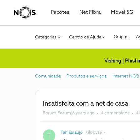
Pacotes
Net Fibra
Móvel 5G
Grupos
As
Categorias
Centro de Ajuda
Vishing | Phish
Comunidade
Produtos e serviços
Internet NOS
Insatisfeita com a net de casa
Forum|Forum|6 years ago
4 comentários
44
Taniaaraujo
Kilobyte
T