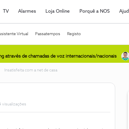
TV
Alarmes
Loja Online
Porquê a NOS
Aju
sistente Virtual
Passatempos
Registo
ing através de chamadas de voz internacionais/nacionais
Insatisfeita com a net de casa
 visualizações