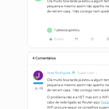
Olá muito boa tarde já estou a algum tem
pequena e mesmo assim não apanho net 
de net em casa.. Não consigo nem acede
1 pessoa gostou
T
Gosto
4 Comentários
Jose Rodrigues
Super User
Olá muito boa tarde já estou a algum tem
pequena e mesmo assim não apanho net 
+5
de net em casa.. Não consigo nem acede
O problema não é a NET mas sim o WiFi.
cabo de rede ligado ao Router aqui:
Teste
WiFi procure seguir os conselhos suger