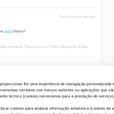
Forum|Forum|6 years ago
os
neste
tópico?
ação relevante. Marque como "Melhor Resposta" e faça
proporcionar lhe uma experiência de navegação personalizada e
erramentas similares nos nossos websites ou aplicações que sã
nto técnico (cookies necessários para a prestação de serviço)
lizar cookies para analisar informação estatística (cookies de an