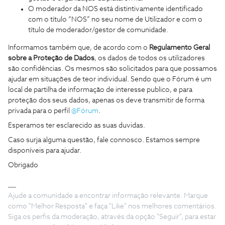
O moderador da NOS está distintivamente identificado
com o título “NOS” no seu nome de Utilizador e com o
título de moderador/gestor de comunidade.
Informamos também que, de acordo com o
Regulamento Geral
sobre a Proteção de Dados
, os dados de todos os utilizadores
são confidências. Os mesmos são solicitados para que possamos
ajudar em situações de teor individual. Sendo que o Fórum é um
local de partilha de informação de interesse publico, e para
proteção dos seus dados, apenas os deve transmitir de forma
privada para o perfil
@Fórum
.
Esperamos ter esclarecido as suas duvidas.
Caso surja alguma questão, fale connosco. Estamos sempre
disponíveis para ajudar.
Obrigado
Ajude a comunidade a encontrar informação relevante. Marque
como "Melhor Resposta" e faça "Like" nos melhores comentários.
Siga os perfis da moderação, através da opção "Seguir", para estar