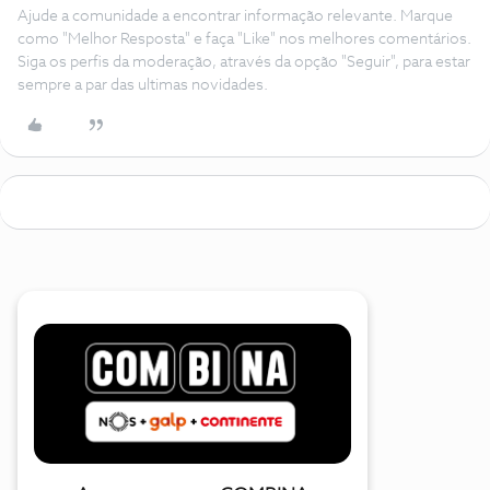
Ajude a comunidade a encontrar informação relevante. Marque
como "Melhor Resposta" e faça "Like" nos melhores comentários.
Siga os perfis da moderação, através da opção "Seguir", para estar
sempre a par das ultimas novidades.