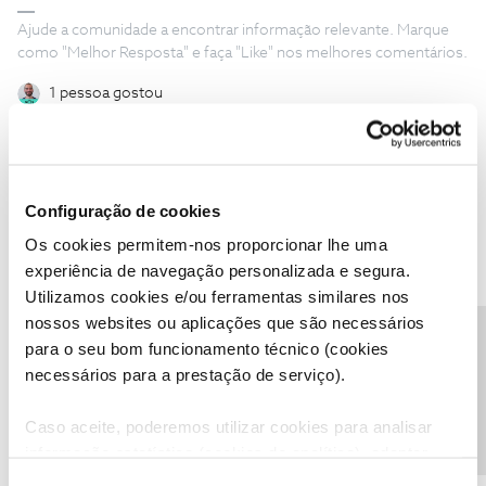
Ajude a comunidade a encontrar informação relevante. Marque
como "Melhor Resposta" e faça "Like" nos melhores comentários.
1 pessoa gostou
Configuração de cookies
Jar
AUTOR
Forum|Forum|4 years ago
J
Os cookies permitem-nos proporcionar lhe uma
Sra Inês B.
experiência de navegação personalizada e segura.
Utilizamos cookies e/ou ferramentas similares nos
Não respondeu as minhas questões.
nossos websites ou aplicações que são necessários
Quem é a Sra?
Precisa de ajuda?
para o seu bom funcionamento técnico (cookies
É funcionária da NOS?
necessários para a prestação de serviço).
É funcionária ou colaboradora de alguma empresa de recolha de
dados pessoais?
Caso aceite, poderemos utilizar cookies para analisar
Que habilitações tem para afirmar que vai analisar a situação?
informação estatística (cookies de analítica), adaptar
este serviço às suas preferências e apresentar-lhe
A que título e com que direito pede que lhe enviem mensagens