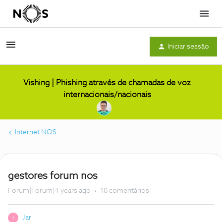
Menu
Iniciar sessão
Vishing | Phishing através de chamadas de voz
internacionais/nacionais
Internet NOS
gestores forum nos
Forum|Forum|4 years ago
10 comentários
Jar
J