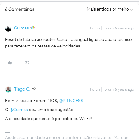
Mais antigos primeiro
6 Comentários
Guimas
Forum|Forum|6 years ago
Reset de fábrica ao router. Caso fique igual ligue ao apoio técnico
para fazerem os testes de velocidades
Tiago C.
Forum|Forum|6 years ago
Bem-vinda ao Fórum NOS,
@PRINCESS
.
O
@Guimas
deu uma boa sugestão.
A dificuldade que sente é por cabo ou Wi-Fi?
Ajude a comunidade a encontrar informação relevante. Marque