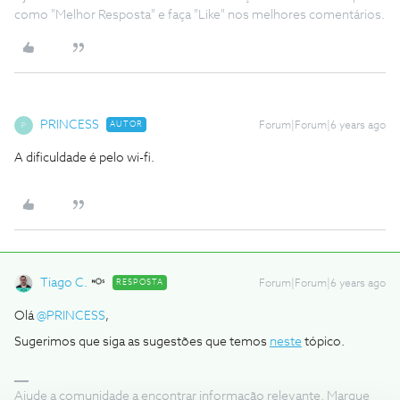
como "Melhor Resposta" e faça "Like" nos melhores comentários.
PRINCESS
AUTOR
Forum|Forum|6 years ago
P
A dificuldade é pelo wi-fi.
Tiago C.
RESPOSTA
Forum|Forum|6 years ago
Olá
@PRINCESS
,
Sugerimos que siga as sugestões que temos
neste
tópico.
Ajude a comunidade a encontrar informação relevante. Marque