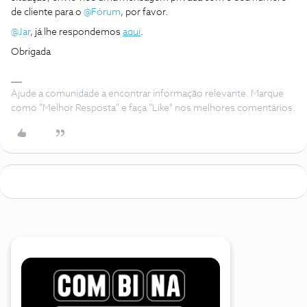
de cliente para o
@Fórum
, por favor.
@Jar
, já lhe respondemos
aqui
.
Obrigada
Ajude a comunidade a encontrar informação relevante. Marque
como "Melhor Resposta" e faça "Like" nos melhores comentários.