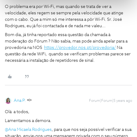
O problema era por Wi-Fi, mas quando se trata de ver a
velocidade, eles regem se sempre pela velocidade que atinge
com o cabo. Que a mim só me interessa a pôr Wi-Fi. Sr. José
Rodrigues, eu já foi contactada e de nada me valeu...
Bom dia, já tinha reportado essa questão da chamada à
moderação do Fórum ? Não sabia, mas pode ainda apelar para a
provedoria na NOS
https://provedor.nos.pt/provedoria/
Na
questão da rede WiFi, quando se verificam problemas parece ser
necessária a instalação de repetidores de sinal.
Ana P.
Forum|Forum|5 years ago
Olá a todos,
Lamentamos a demora.
@Ana Micaela Rodrigues
, para que nos seja possível verificar a sua
situação, envie-nos uma mensagem privada com o seu número