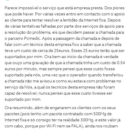
Parece impossível o serviço que está empresa presta. Dos piores
que pode haver. Por várias vezes entro em contacto com o apoio
ao cliente para tentar resolver a lentidão da Internet fixa. Depois
de várias tentativas falhadas por parte dos serviços de apoio para
a resolução do problema, eis que decidem passar a chamada para
o parceiro Pcmedic. Após a passagem da chamada e depois de
falar com um técnico desta empresa fico a saber que a chamada
teve um custo de cerca de 25euros. Esses 25 euros terão que ser
suportados por mim. Ora bem ao inicio da chamada é verdade
que ouço uma gravação de que a chamada tinha um custo de 0.34
euros por minuto, mas sempre pensei que esse custo fosse
suportado pela nós, uma vez que o operador quando transferiou
a chamada não me avisou e como eu estava com problemas no
serviço da Nós, a qual os tecnicos desta empresa não foram
capaz de resolver, nunca pensei que esse custo tivesse ser
suportado por mim.
Ora resumindo, além de enganarem os clientes com os seus
pacotes (pois tenho um pacote contratado com 500Mg de
Internet fixa e só consigo ter na realidade 300Mg, e este valor já
com cabo, porque por Wi-Fi nem se FALA), ainda nos roubam