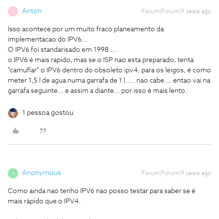
Anton
Forum|Forum|9 years ago
A
Isso acontece por um muito fraco planeamento da
implementacao do IPV6...
O IPV6 foi standarisado em 1998....
o IPV6 é mais rapido, mas se o ISP nao esta preparado, tenta
"camuflar" o IPV6 dentro do obsoleto ipv4, para os leigos, é como
meter 1,5 l de agua numa garrafa de 1 l..... nao cabe ... entao vai na
garrafa seguinte... e assim a diante... por isso é mais lento.
1 pessoa gostou
Anonymous
Forum|Forum|9 years ago
A
Como ainda nao tenho IPV6 nao posso testar para saber se é
mais rápido que o IPV4.