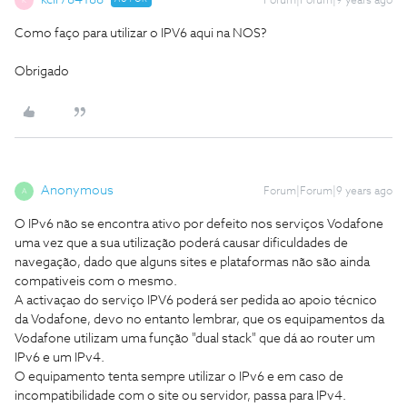
kcir784188
Forum|Forum|9 years ago
K
Como faço para utilizar o IPV6 aqui na NOS?
Obrigado
Anonymous
Forum|Forum|9 years ago
A
O IPv6 não se encontra ativo por defeito nos serviços Vodafone
uma vez que a sua utilização poderá causar dificuldades de
navegação, dado que alguns sites e plataformas não são ainda
compativeis com o mesmo.
A activaçao do serviço IPV6 poderá ser pedida ao apoio técnico
da Vodafone, devo no entanto lembrar, que os equipamentos da
Vodafone utilizam uma função "dual stack" que dá ao router um
IPv6 e um IPv4.
O equipamento tenta sempre utilizar o IPv6 e em caso de
incompatibilidade com o site ou servidor, passa para IPv4.