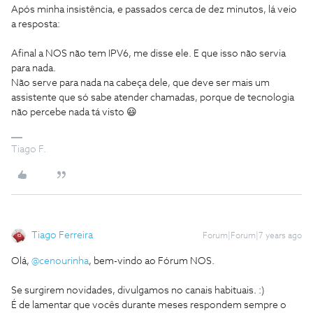
Após minha insistência, e passados cerca de dez minutos, lá veio
a resposta:
Afinal a NOS não tem IPV6, me disse ele. E que isso não servia
para nada.
Não serve para nada na cabeça dele, que deve ser mais um
assistente que só sabe atender chamadas, porque de tecnologia
não percebe nada tá visto 😃
Tiago F.
Tiago Ferreira
Forum|Forum|7 years ago
Olá,
@cenourinha
, bem-vindo ao Fórum NOS.
Se surgirem novidades, divulgamos no canais habituais. :)
É de lamentar que vocês durante meses respondem sempre o