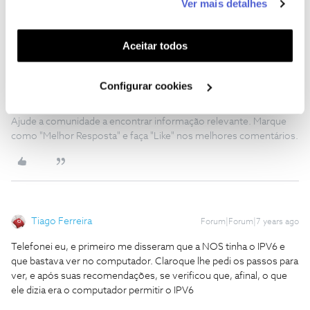
Ver mais detalhes
funcionalidades (cookies de personalização e
funcionalidade) e adaptar anúncios aos seus interesses
Carolina V.
Forum|Forum|7 years ago
(cookies de publicidade personalizada). Pode gerir a
Aceitar todos
Olá,
@cenourinha
, bem-vindo ao Fórum NOS.
utilização dos cookies clicando em "
Configurar
Cookies
".
Configurar cookies
Se surgirem novidades, divulgamos no canais habituais. 🙂
Ajude a comunidade a encontrar informação relevante. Marque
como "Melhor Resposta" e faça "Like" nos melhores comentários.
Tiago Ferreira
Forum|Forum|7 years ago
Telefonei eu, e primeiro me disseram que a NOS tinha o IPV6 e
que bastava ver no computador. Claroque lhe pedi os passos para
ver, e após suas recomendações, se verificou que, afinal, o que
ele dizia era o computador permitir o IPV6