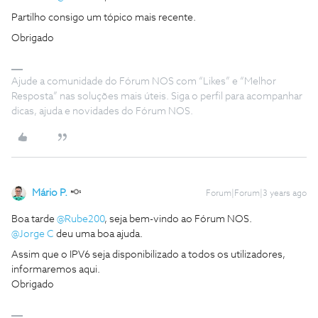
Partilho consigo um tópico mais recente.
Obrigado
Ajude a comunidade do Fórum NOS com “Likes” e “Melhor
Resposta” nas soluções mais úteis. Siga o perfil para acompanhar
dicas, ajuda e novidades do Fórum NOS.
Mário P.
Forum|Forum|3 years ago
Boa tarde
@Rube200
, seja bem-vindo ao Fórum NOS.
@Jorge C
deu uma boa ajuda.
Assim que o IPV6 seja disponibilizado a todos os utilizadores,
informaremos aqui.
Obrigado