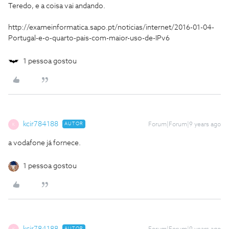
Teredo, e a coisa vai andando.
http://exameinformatica.sapo.pt/noticias/internet/2016-01-04-
Portugal-e-o-quarto-pais-com-maior-uso-de-IPv6
1 pessoa gostou
kcir784188
AUTOR
Forum|Forum|9 years ago
K
a vodafone já fornece.
1 pessoa gostou
AUTOR