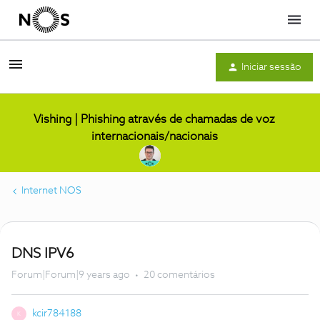
Menu
Iniciar sessão
Vishing | Phishing através de chamadas de voz
internacionais/nacionais
Internet NOS
DNS IPV6
Forum|Forum|9 years ago
20 comentários
kcir784188
K