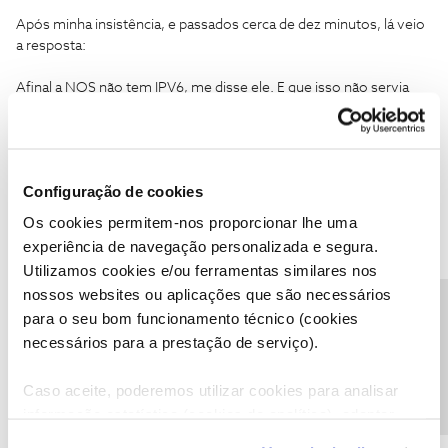
Após minha insistência, e passados cerca de dez minutos, lá veio
a resposta:
Afinal a NOS não tem IPV6, me disse ele. E que isso não servia
para nada.
Configuração de cookies
Os cookies permitem-nos proporcionar lhe uma
cenourinha
Forum|Forum|7 years ago
C
experiência de navegação personalizada e segura.
Utilizamos cookies e/ou ferramentas similares nos
Boa noite,
nossos websites ou aplicações que são necessários
Precisa de ajuda?
para o seu bom funcionamento técnico (cookies
Gostaria de saber qual o estado da implementação do suporte a
IPv6 na rede NOS e se é possível solicitar a activação desse
necessários para a prestação de serviço).
suporte para acessos Fibra.
Caso aceite, poderemos utilizar cookies para analisar
informação estatística (cookies de analítica), adaptar
este serviço às suas preferências e apresentar-lhe