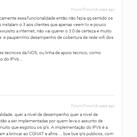
Forum|Forum|6 years ago
ticamente essa funcionalidade então não fazia qq sentido os
es instalam o 3 aos clientes que apenas veem tv e pouco
uisito a internet, não vai querer o 3.0 de certeza e muito
ste e paupérrimo desempenho de cobertura de rede wifi dos
es tecnicos da NOS, ou linha de apoio tecnico, como
o do IPV6...
Forum|Forum|6 years ago
idade, quer a nível de desempenho quer a nível de
stão a ser implementadas por quem leva o assunto de
muito que esgotou os ip's. A implementação do IPV6 é a
m a brincar ao CGNAT e afins.... bye bye ip's publicos, com