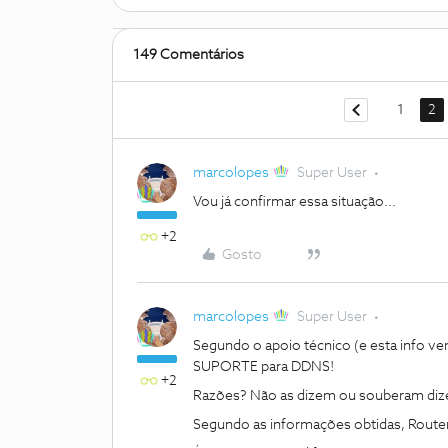
149 Comentários
1
2
marcolopes
Super User
Vou já confirmar essa situação...
+2
Gosto
marcolopes
Super User
Segundo o apoio técnico (e esta info vem
SUPORTE para DDNS!
+2
Razões? Não as dizem ou souberam dize
Segundo as informações obtidas, Router