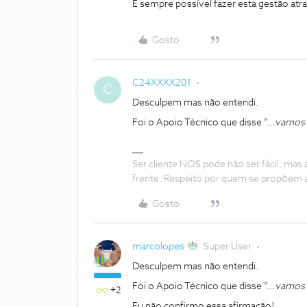
É sempre possível fazer esta gestão atr
Gosto
C24XXXX201
C
Desculpem mas não entendi.
Foi o Apoio Técnico que disse “...
vamos d
Ser cliente NOS pode não ser fácil, mas
frente. Respeito por quem se propõem 
Gosto
marcolopes
Super User
Desculpem mas não entendi.
Foi o Apoio Técnico que disse “...
vamos d
+2
Eu não confirmo essa afirmação!