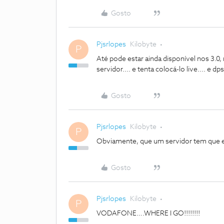
Gosto
Pjsrlopes
Kilobyte
P
Até pode estar ainda disponível nos 3.0,
servidor.... e tenta colocá-lo live.... e dp
Gosto
Pjsrlopes
Kilobyte
P
Obviamente, que um servidor tem que es
Gosto
Pjsrlopes
Kilobyte
P
VODAFONE….WHERE I GO!!!!!!!!