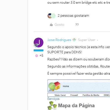
ou sem router 3.0 em bridge etc etc e tre
2 pessoas gostaram
A
Gosto
Jose Rodrigues
Super User
Segundo o apoio técnico (e esta info vem
SUPORTE para DDNS!
+5
Razões? Não as dizem ou souberam dize
Segundo as informações obtidas, Router
É sempre possível fazer esta gestão atr