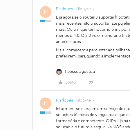
Pjsrlopes
Kilobyte
P
E já agora se o router 3 suportar hipote
msis recentes não o suportar, até pq el
mais. Qq um que tenha como principal rew
menos o 4.0. O 5.0 veio melhorar o tri
antecessores.
Mais, comecem a perguntar aos brilhant
preferirem, para quando a implementaçã
1 pessoa gostou
Gosto
Pjsrlopes
Kilobyte
P
Informem-se e exijam um serviço de qual
soluções técnicas de vanguarda e que e
forma séria e competente. O IPV4 já há 
solução e o futuro a seguir. Na NOS anda