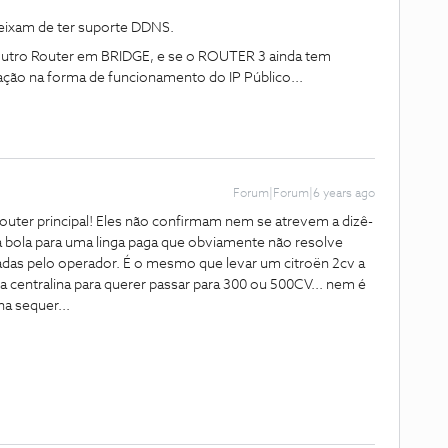
ixam de ter suporte DDNS.
e outro Router em BRIDGE, e se o ROUTER 3 ainda tem
ração na forma de funcionamento do IP Público...
Forum|Forum|6 years ago
outer principal! Eles não confirmam nem se atrevem a dizê-
 a bola para uma linga paga que obviamente não resolve
adas pelo operador. É o mesmo que levar um citroën 2cv a
centralina para querer passar para 300 ou 500CV... nem é
na sequer...