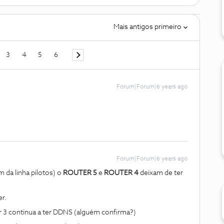
Mais antigos primeiro
3
4
5
6
Forum|Forum|6 years ago
Forum|Forum|6 years ago
 da linha pilotos) o
ROUTER 5
e
ROUTER 4
deixam de ter
r.
 3 continua a ter DDNS (alguém confirma?)