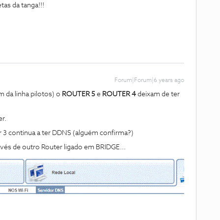
tas da tanga!!!
Forum|Forum|6 years ago
 da linha pilotos) o
ROUTER 5
e
ROUTER 4
deixam de ter
r.
 3 continua a ter DDNS (alguém confirma?)
avés de outro Router ligado em BRIDGE...