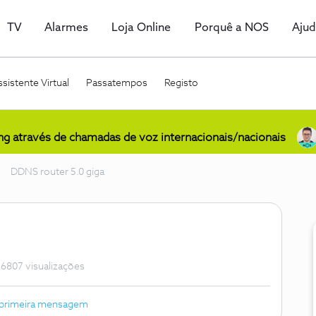
TV
Alarmes
Loja Online
Porquê a NOS
Aju
sistente Virtual
Passatempos
Registo
ing através de chamadas de voz internacionais/nacionais
DDNS router 5.0 giga
6807 visualizações
 primeira mensagem