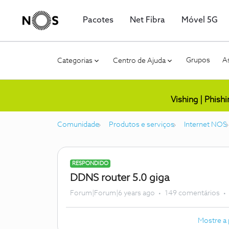
Pacotes
Net Fibra
Móvel 5G
Grupos
As
Categorias
Centro de Ajuda
Vishing | Phish
Comunidade
Produtos e serviços
Internet NOS
RESPONDIDO
DDNS router 5.0 giga
Forum|Forum|6 years ago
149 comentários
Mostre a