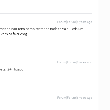
Forum|Forum|6 years ago
 mas se não tens como testar de nada te vale... cria um
s vem cá falar cmg....
Forum|Forum|6 years ago
tar 24h ligado...
Forum|Forum|6 years ago