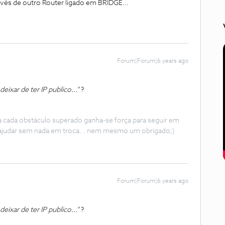
avés de outro Router ligado em BRIDGE...
Forum|Forum|6 years ago
eixar de ter IP publico...”
?
 a cada obstáculo superado ganha-se força para seguir em
ajudar sem nada em troca... nem mesmo um obrigado;)
Forum|Forum|6 years ago
eixar de ter IP publico...”
?