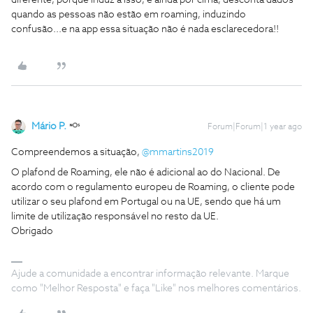
diferente, porque induz a isso, e ainda por cima, desconta dados
quando as pessoas não estão em roaming, induzindo
confusão...e na app essa situação não é nada esclarecedora!!
Mário P.
Forum|Forum|1 year ago
Compreendemos a situação, ​
@mmartins2019
O plafond de Roaming, ele não é adicional ao do Nacional. De
acordo com o regulamento europeu de Roaming, o cliente pode
utilizar o seu plafond em Portugal ou na UE, sendo que há um
limite de utilização responsável no resto da UE.
Obrigado
Ajude a comunidade a encontrar informação relevante. Marque
como "Melhor Resposta" e faça "Like" nos melhores comentários.