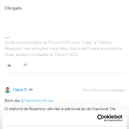
Obrigado
Ajude a comunidade do Fórum NOS com “Likes” e “Melhor
Resposta” nas soluções mais úteis. Siga o perfil para acompanhar
dicas, ajuda e novidades do Fórum NOS.
Mário P.
Forum|Forum|3 years ago
Bom dia
@Maximino Alves
,
O plafond de Roaming, ele não é adicional ao do Nacional. De
acordo com o regulamento europeu de Roaming, o cliente pode
utilizar o seu plafond em Portugal ou na UE, sendo que há um
limite de utilização responsável no resto da UE.