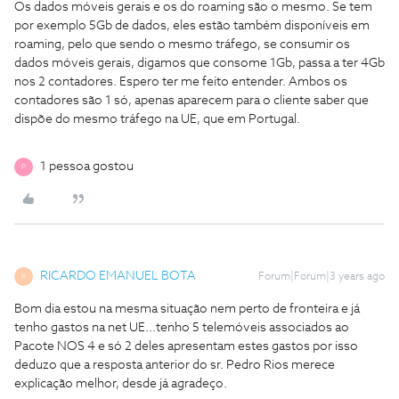
Os dados móveis gerais e os do roaming são o mesmo. Se tem
por exemplo 5Gb de dados, eles estão também disponíveis em
roaming, pelo que sendo o mesmo tráfego, se consumir os
dados móveis gerais, digamos que consome 1Gb, passa a ter 4Gb
nos 2 contadores. Espero ter me feito entender. Ambos os
contadores são 1 só, apenas aparecem para o cliente saber que
dispõe do mesmo tráfego na UE, que em Portugal.
1 pessoa gostou
P
RICARDO EMANUEL BOTA
Forum|Forum|3 years ago
R
Bom dia estou na mesma situação nem perto de fronteira e já
tenho gastos na net UE...tenho 5 telemóveis associados ao
Pacote NOS 4 e só 2 deles apresentam estes gastos por isso
deduzo que a resposta anterior do sr. Pedro Rios merece
explicação melhor, desde já agradeço.