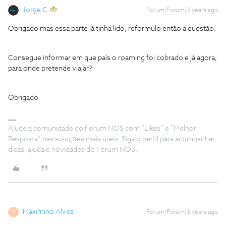
Jorge C
Forum|Forum|3 years ago
Obrigado mas essa parte já tinha lido, reformulo então a questão.
Consegue informar em que país o roaming foi cobrado e já agora,
para onde pretende viajar?
Obrigado
Ajude a comunidade do Fórum NOS com “Likes” e “Melhor
Resposta” nas soluções mais úteis. Siga o perfil para acompanhar
dicas, ajuda e novidades do Fórum NOS.
Maximino Alves
Forum|Forum|3 years ago
M