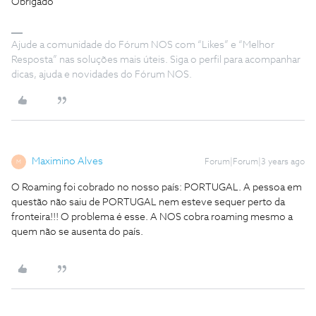
Obrigado
Ajude a comunidade do Fórum NOS com “Likes” e “Melhor
Resposta” nas soluções mais úteis. Siga o perfil para acompanhar
dicas, ajuda e novidades do Fórum NOS.
Maximino Alves
Forum|Forum|3 years ago
M
O Roaming foi cobrado no nosso país: PORTUGAL. A pessoa em
questão não saiu de PORTUGAL nem esteve sequer perto da
fronteira!!! O problema é esse. A NOS cobra roaming mesmo a
quem não se ausenta do país.