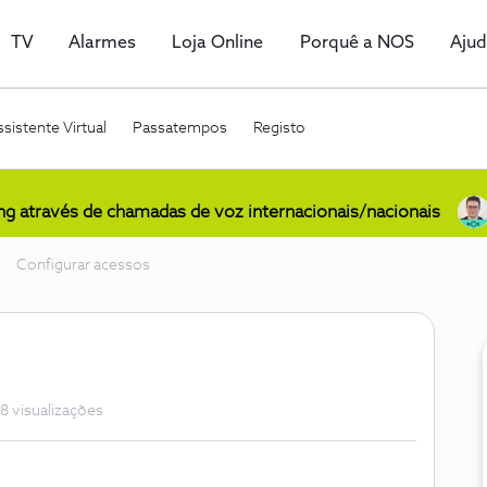
TV
Alarmes
Loja Online
Porquê a NOS
Aju
sistente Virtual
Passatempos
Registo
ing através de chamadas de voz internacionais/nacionais
Configurar acessos
8 visualizações