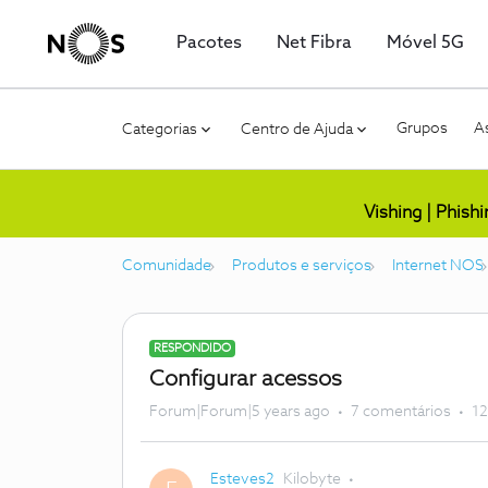
Pacotes
Net Fibra
Móvel 5G
Grupos
As
Categorias
Centro de Ajuda
Vishing | Phish
Comunidade
Produtos e serviços
Internet NOS
RESPONDIDO
Configurar acessos
Forum|Forum|5 years ago
7 comentários
12
Esteves2
Kilobyte