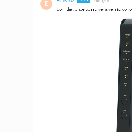
Esteves2
Kilobyte
AUTOR
E
bom dia , onde posso ver a versão do ro