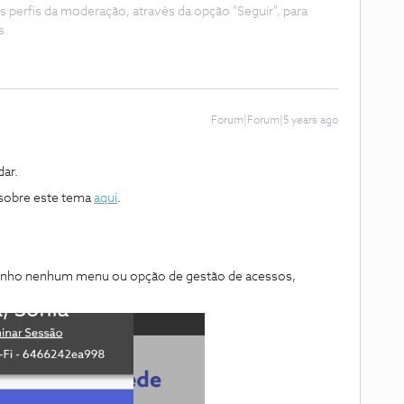
s perfis da moderação, através da opção "Seguir", para
s.
Forum|Forum|5 years ago
dar.
 sobre este tema
aqui
.
 tenho nenhum menu ou opção de gestão de acessos,