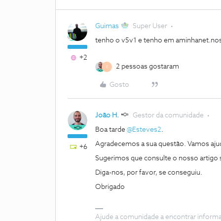
Guimas
Super User
tenho o v5v1 e tenho em aminhanet.nos.
+2
2 pessoas gostaram
E
Gosto
João H.
Gestor da comunidade
Boa tarde
@Esteves2
.
Agradecemos a sua questão. Vamos aju
+6
Sugerimos que consulte o nosso artigo
Diga-nos, por favor, se conseguiu.
Obrigado
Ajude a comunidade a encontrar inform