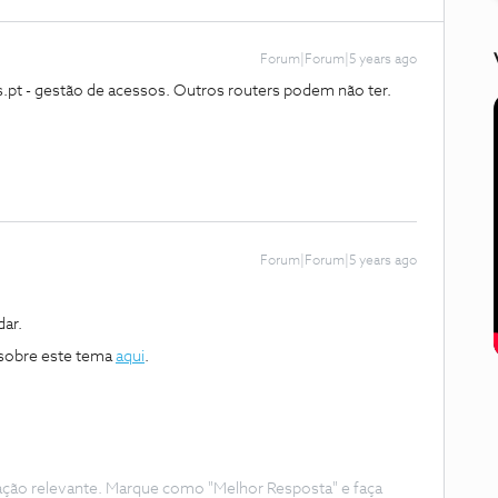
Forum|Forum|5 years ago
pt - gestão de acessos. Outros routers podem não ter.
Forum|Forum|5 years ago
dar.
 sobre este tema
aqui
.
ação relevante. Marque como "Melhor Resposta" e faça