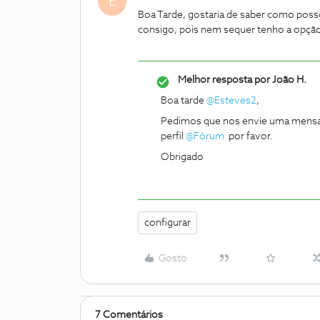
E
Boa Tarde, gostaria de saber como posso
consigo, pois nem sequer tenho a opção
Melhor resposta por
João H.
Boa tarde
@Esteves2
,
Pedimos que nos envie uma mensag
perfil
@Fórum
por favor.
Obrigado
configurar
Gosto
7 Comentários