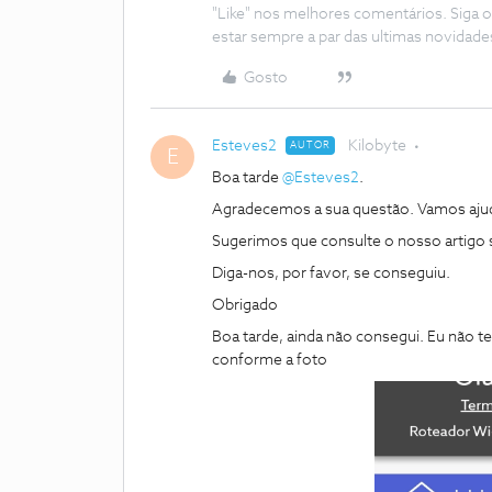
"Like" nos melhores comentários. Siga o
estar sempre a par das ultimas novidade
Gosto
Esteves2
Kilobyte
AUTOR
E
Boa tarde
@Esteves2
.
Agradecemos a sua questão. Vamos aju
Sugerimos que consulte o nosso artigo
Diga-nos, por favor, se conseguiu.
Obrigado
Boa tarde, ainda não consegui. Eu não
conforme a foto