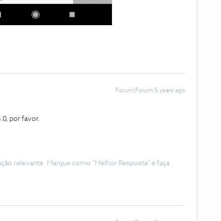
Forum|Forum|5 years ago
.0, por favor.
ação relevante. Marque como "Melhor Resposta" e faça