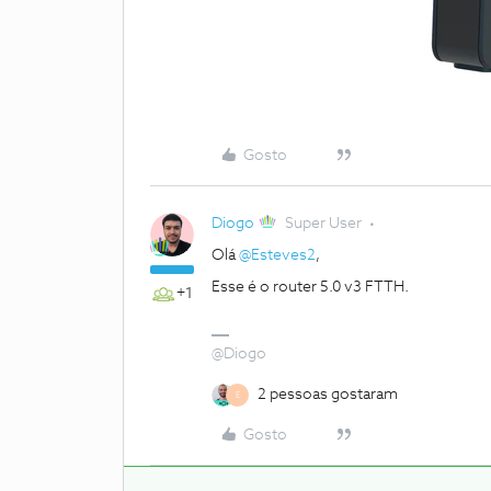
Gosto
Diogo
Super User
Olá
@Esteves2
,
Esse é o router 5.0 v3 FTTH.
+1
@Diogo
2 pessoas gostaram
E
Gosto