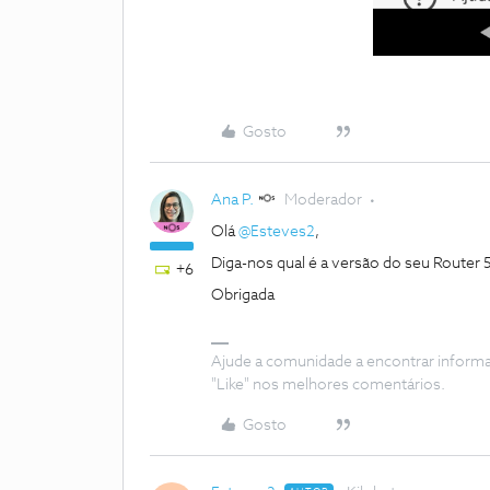
Gosto
Ana P.
Moderador
Olá
@Esteves2
,
Diga-nos qual é a versão do seu Router 5
+6
Obrigada
Ajude a comunidade a encontrar inform
"Like" nos melhores comentários.
Gosto