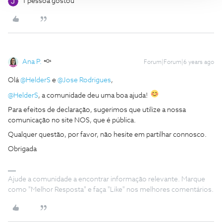
1 pessoa gostou
Ana P.
Forum|Forum|6 years ago
Olá
@HelderS
e
@Jose Rodrigues
,
@HelderS
, a comunidade deu uma boa ajuda!
Para efeitos de declaração, sugerimos que utilize a nossa
comunicação no site NOS, que é pública.
Qualquer questão, por favor, não hesite em partilhar connosco.
Obrigada
Ajude a comunidade a encontrar informação relevante. Marque
como "Melhor Resposta" e faça "Like" nos melhores comentários.