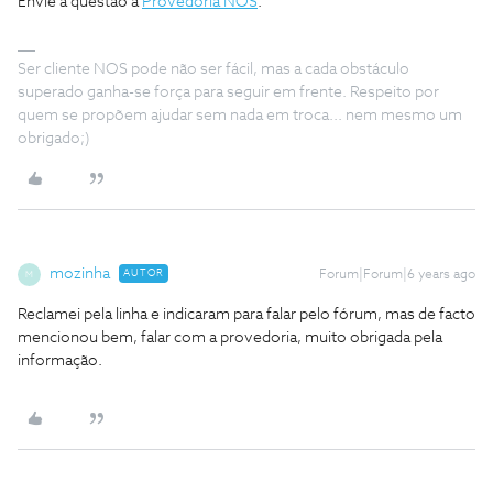
Envie a questao a
Provedoria NOS
.
Ser cliente NOS pode não ser fácil, mas a cada obstáculo
superado ganha-se força para seguir em frente. Respeito por
quem se propõem ajudar sem nada em troca... nem mesmo um
obrigado;)
mozinha
AUTOR
Forum|Forum|6 years ago
M
Reclamei pela linha e indicaram para falar pelo fórum, mas de facto
mencionou bem, falar com a provedoria, muito obrigada pela
informação.