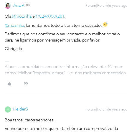
Ana P.
Forum|Forum|6 years ago
Olá
@mozinha
e
@C24XXXX201
,
@mozinha
, lamentamos todo o transtorno causado.
Pedimos que nos confirme o seu contacto e o melhor horário
para lhe ligarmos por mensagem privada, por favor.
Obrigada
Ajude a comunidade a encontrar informação relevante. Marque
como "Melhor Resposta" e faça "Like" nos melhores comentários.
HelderS
Forum|Forum|6 years ago
H
Boa tarde, caros senhores,
Venho por este meio requerer também um comprovativo da