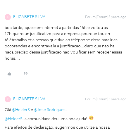
ELIZABETE SILVA
Forum|Forum|5 years ago
E
boa tarde,fiquei sem internet a partir das 15h e voltou as
17h,quero un justificativo para a empresa pourque tou en
télétrabalho et a pessao que tive ao téléphone disse para ir as
occorencias e encontrava la a justificacao...claro que nao ha
nada,preciso dessa justificacao nao vou ficar sem receber essas
horas….
ELIZABETE SILVA
Forum|Forum|5 years ago
E
Olá
@HelderS
e
@Jose Rodrigues
,
@HelderS
, a comunidade deu uma boa ajuda!
Para efeitos de declaração, sugerimos que utilize a nossa