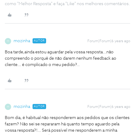
como "Melhor Resposta" e faça "Like" nos melhores comentários.
mozinha
AUTOR
Forum|Forum|6 years ago
M
Boa tarde,ainda estou aguardar pela vossa resposta...não
compreendo o porquê de não darem nenhum feedback ao
cliente... é complicado o meu pedido?..
mozinha
AUTOR
Forum|Forum|6 years ago
M
Bom dia, é habitual não responderem aos pedidos que os clientes
fazem? Não sei se repararam há quanto tempo aguardo pela
vossa resposta?!... Será possível me responderem a minha