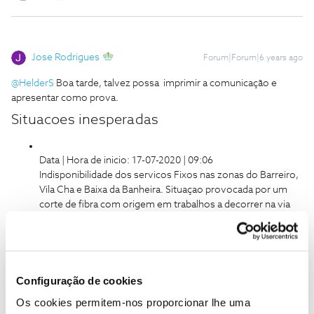
Jose Rodrigues
Forum|Forum|6 years ago
@HelderS
Boa tarde, talvez possa imprimir a comunicação e
apresentar como prova.
Situacoes inesperadas
Data | Hora de inicio: 17-07-2020 | 09:06
Indisponibilidade dos servicos Fixos nas zonas do Barreiro,
Vila Cha e Baixa da Banheira. Situaçao provocada por um
corte de fibra com origem em trabalhos a decorrer na via
publica, da responsabilidade de uma entidade externa a
NOS. A situação ficou resolvida e os serviços totalmente
operacionais às 20:30 do mesmo dia.
Configuração de cookies
1 pessoa gostou
H
Os cookies permitem-nos proporcionar lhe uma