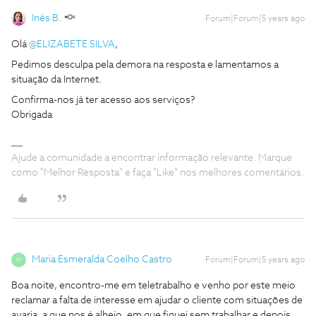
Inês B.
Forum|Forum|5 years ago
Olá
@ELIZABETE SILVA
,
Pedimos desculpa pela demora na resposta e lamentamos a
situação da Internet.
Confirma-nos já ter acesso aos serviços?
Obrigada
Ajude a comunidade a encontrar informação relevante. Marque
como "Melhor Resposta" e faça "Like" nos melhores comentários.
Maria Esmeralda Coelho Castro
Forum|Forum|5 years ago
M
Boa noite, encontro-me em teletrabalho e venho por este meio
reclamar a falta de interesse em ajudar o cliente com situações de
avaria, a que nos é alheio, em que fiquei sem trabalhar e depois