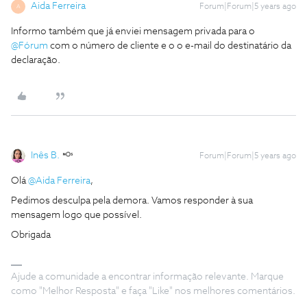
Aida Ferreira
Forum|Forum|5 years ago
A
Informo também que já enviei mensagem privada para o
@Fórum
com o número de cliente e o o e-mail do destinatário da
declaração.
Inês B.
Forum|Forum|5 years ago
Olá
@Aida Ferreira
,
Pedimos desculpa pela demora. Vamos responder à sua
mensagem logo que possível.
Obrigada
Ajude a comunidade a encontrar informação relevante. Marque
como "Melhor Resposta" e faça "Like" nos melhores comentários.