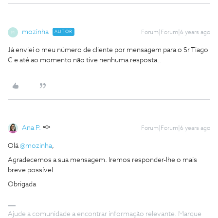
mozinha
AUTOR
Forum|Forum|6 years ago
M
Já enviei o meu número de cliente por mensagem para o Sr Tiago
C e até ao momento não tive nenhuma resposta..
Ana P.
Forum|Forum|6 years ago
Olá
@mozinha
,
Agradecemos a sua mensagem. Iremos responder-lhe o mais
breve possível.
Obrigada
Ajude a comunidade a encontrar informação relevante. Marque