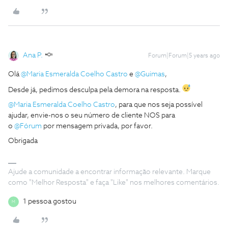
Ana P.
Forum|Forum|5 years ago
Olá
@Maria Esmeralda Coelho Castro
e
@Guimas
,
Desde já, pedimos desculpa pela demora na resposta.
@Maria Esmeralda Coelho Castro
, para que nos seja possível
ajudar, envie-nos o seu número de cliente NOS para
o
@Fórum
por mensagem privada, por favor.
Obrigada
Ajude a comunidade a encontrar informação relevante. Marque
como "Melhor Resposta" e faça "Like" nos melhores comentários.
1 pessoa gostou
M