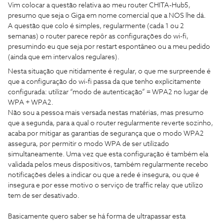
Vim colocar a questão relativa ao meu router CHITA-Hub5,
presumo que seja o Giga em nome comercial que a NOS lhe dá.
A questão que colo é simples, regularmente (cada 1 ou 2
semanas) o router parece repôr as configurações do wi-fi,
presumindo eu que seja por restart espontâneo ou a meu pedido
(ainda que em intervalos regulares).
Nesta situação que nitidamente é regular, o que me surpreende é
que a configuração do wi-fi passa da que tenho explicitamente
configurada: utilizar “modo de autenticação” = WPA2 no lugar de
WPA + WPA2.
Não sou a pessoa mais versada nestas matérias, mas presumo
que a segunda, para a qual o router regularmente reverte sozinho,
acaba por mitigar as garantias de segurança que o modo WPA2
assegura, por permitir o modo WPA de ser utilizado
simultaneamente. Uma vez que esta configuração é também ela
validada pelos meus dispositivos, também regularmente recebo
notificações deles a indicar ou que a rede é insegura, ou que é
insegura e por esse motivo o serviço de traffic relay que utilizo
tem de ser desativado.
Basicamente quero saber se há forma de ultrapassar esta