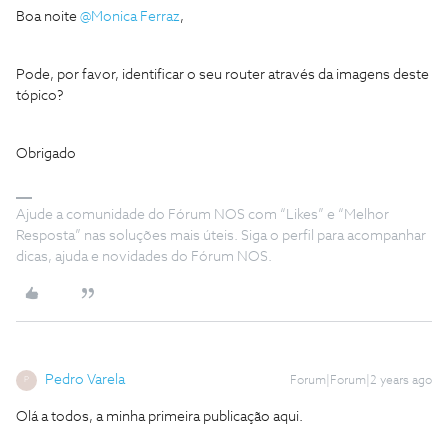
Boa noite
@Monica Ferraz
,
Pode, por favor, identificar o seu router através da imagens deste
tópico?
Obrigado
Ajude a comunidade do Fórum NOS com “Likes” e “Melhor
Resposta” nas soluções mais úteis. Siga o perfil para acompanhar
dicas, ajuda e novidades do Fórum NOS.
Pedro Varela
Forum|Forum|2 years ago
P
Olá a todos, a minha primeira publicação aqui.