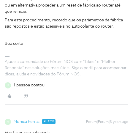
ou em alternativa proceder a um reset de fábrica ao router até
que reinicie.
Para este procedimento, recordo que os parâmetros de fábrica
são repostos e estão acessíveis no autocolante do router.
Boa sorte
Ajude a comunidade do Fórum NOS com “Likes” e “Melhor
Resposta” nas soluções mais úteis. Siga o perfil para acompanhar
dicas, ajuda e novidades do Fórum NOS.
1 pessoa gostou
M
Monica Ferraz
AUTOR
Forum|Forum|3 years ago
M
Vou fazer isso, obrigada