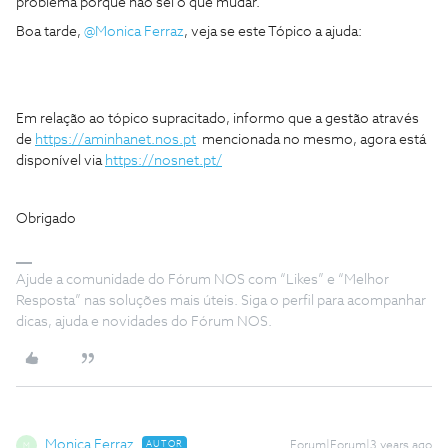
problema porque não sei o que mudar.
Boa tarde,
@Monica Ferraz
, veja se este Tópico a ajuda:
Em relação ao tópico supracitado, informo que a gestão através
de
https://aminhanet.nos.pt
mencionada no mesmo, agora está
disponível via
https://nosnet.pt/
Obrigado
Ajude a comunidade do Fórum NOS com “Likes” e “Melhor
Resposta” nas soluções mais úteis. Siga o perfil para acompanhar
dicas, ajuda e novidades do Fórum NOS.
Monica Ferraz
AUTOR
Forum|Forum|3 years ago
M