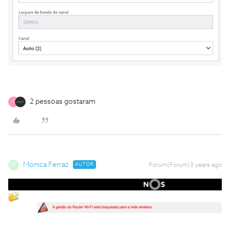
2 pessoas gostaram
C
Monica Ferraz
AUTOR
Forum|Forum|3 years ago
M