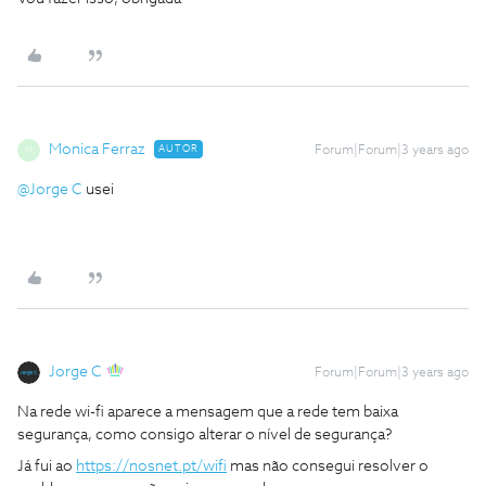
Monica Ferraz
AUTOR
Forum|Forum|3 years ago
M
@Jorge C
usei
Jorge C
Forum|Forum|3 years ago
Na rede wi-fi aparece a mensagem que a rede tem baixa
segurança, como consigo alterar o nível de segurança?
Já fui ao
https://nosnet.pt/wifi
mas não consegui resolver o