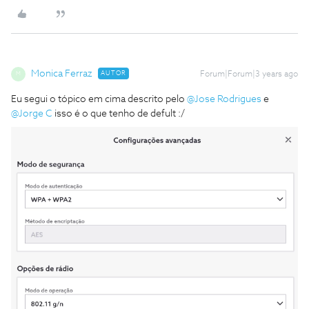
Monica Ferraz
AUTOR
Forum|Forum|3 years ago
M
Eu segui o tópico em cima descrito pelo
@Jose Rodrigues
e
@Jorge C
isso é o que tenho de defult :/