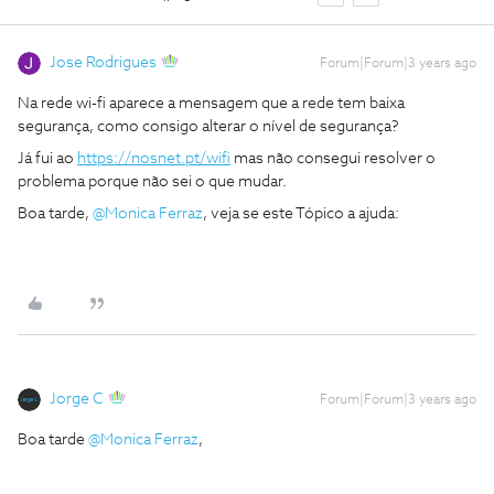
Jose Rodrigues
Forum|Forum|3 years ago
Na rede wi-fi aparece a mensagem que a rede tem baixa
segurança, como consigo alterar o nível de segurança?
Já fui ao
https://nosnet.pt/wifi
mas não consegui resolver o
problema porque não sei o que mudar.
Boa tarde,
@Monica Ferraz
, veja se este Tópico a ajuda:
Jorge C
Forum|Forum|3 years ago
Boa tarde
@Monica Ferraz
,