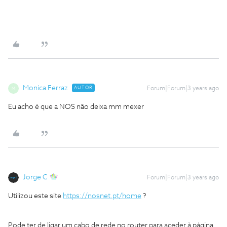
Monica Ferraz
AUTOR
Forum|Forum|3 years ago
M
Eu acho é que a NOS não deixa mm mexer
Jorge C
Forum|Forum|3 years ago
Utilizou este site
https://nosnet.pt/home
?
Pode ter de ligar um cabo de rede no router para aceder à página