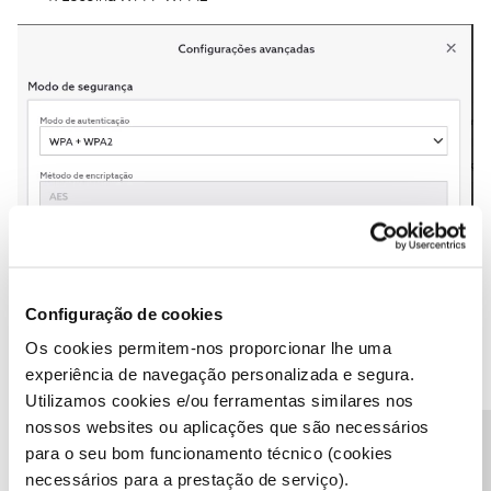
Obrigado
Configuração de cookies
Os cookies permitem-nos proporcionar lhe uma
Ajude a comunidade do Fórum NOS com “Likes” e “Melhor
experiência de navegação personalizada e segura.
Resposta” nas soluções mais úteis. Siga o perfil para acompanhar
Utilizamos cookies e/ou ferramentas similares nos
dicas, ajuda e novidades do Fórum NOS.
nossos websites ou aplicações que são necessários
1 pessoa gostou
M
para o seu bom funcionamento técnico (cookies
necessários para a prestação de serviço).