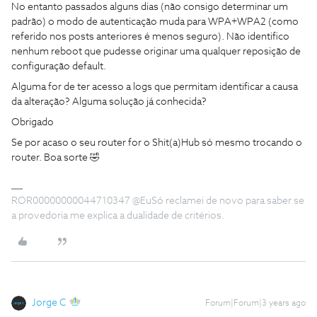
No entanto passados alguns dias (não consigo determinar um
padrão) o modo de autenticação muda para WPA+WPA2 (como
referido nos posts anteriores é menos seguro). Não identifico
nenhum reboot que pudesse originar uma qualquer reposição de
configuração default.
Alguma for de ter acesso a logs que permitam identificar a causa
da alteração? Alguma solução já conhecida?
Obrigado
Se por acaso o seu router for o Shit(a)Hub só mesmo trocando o
router. Boa sorte 🤣
ROR00000000044710347 @EuSó reclamei de novo para saber se
a provedoria me explica a dualidade de critérios.
Jorge C
Forum|Forum|3 years ago