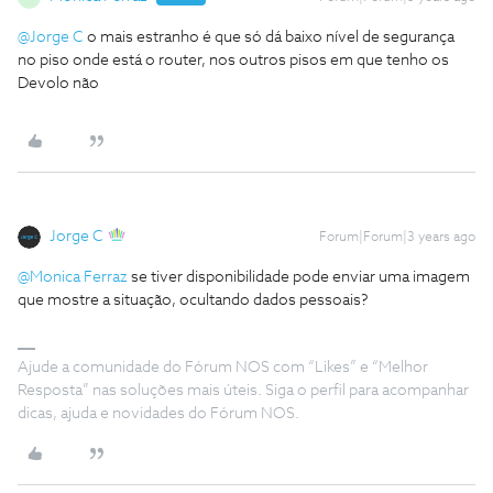
@Jorge C
o mais estranho é que só dá baixo nível de segurança
no piso onde está o router, nos outros pisos em que tenho os
Devolo não
Jorge C
Forum|Forum|3 years ago
@Monica Ferraz
se tiver disponibilidade pode enviar uma imagem
que mostre a situação, ocultando dados pessoais?
Ajude a comunidade do Fórum NOS com “Likes” e “Melhor
Resposta” nas soluções mais úteis. Siga o perfil para acompanhar
dicas, ajuda e novidades do Fórum NOS.