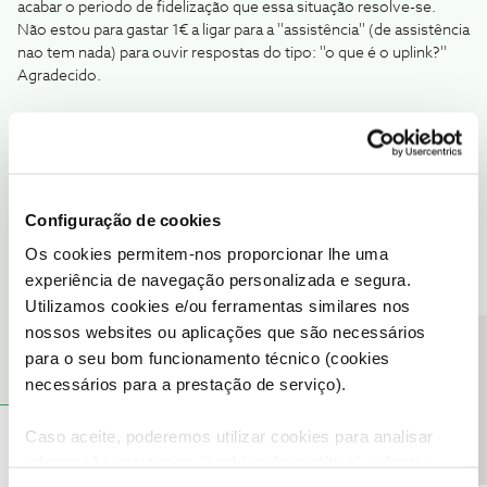
acabar o periodo de fidelização que essa situação resolve-se.
Não estou para gastar 1€ a ligar para a ''assistência'' (de assistência
nao tem nada) para ouvir respostas do tipo: ''o que é o uplink?''
Agradecido.
Esse numero é totalmente gratuito para os clientes NOS, desde
que seja a partir da rede fixa ou móvel, NOS
A partir da rede NOS:
Configuração de cookies
Chamada gratuita para atendimento automático, vendas ou apoio
Os cookies permitem-nos proporcionar lhe uma
técnico.
experiência de navegação personalizada e segura.
Utilizamos cookies e/ou ferramentas similares nos
1 pessoa gostou
nossos websites ou aplicações que são necessários
Precisa de ajuda?
para o seu bom funcionamento técnico (cookies
necessários para a prestação de serviço).
Caso aceite, poderemos utilizar cookies para analisar
Carlos Artur Soares Coelho
AUTOR
Forum|Forum|9 years ago
C
informação estatística (cookies de analítica), adaptar
Olá, Carlos.