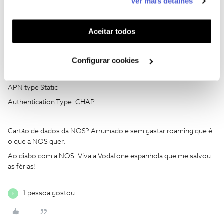
Ver mais detalhes
linha de apoio:
funcionalidades (cookies de personalização e
Name: Vodafone
funcionalidade) e adaptar anúncios aos seus interesses
(cookies de publicidade personalizada). Pode gerir a
APN: airtelwap.es
Aceitar todos
utilização dos cookies clicando em "
Configurar
Username:
wap@wap
Cookies
".
Password: wap125
Configurar cookies
PDP type: IPv4 &IPv6
APN type Static
Authentication Type: CHAP
Cartão de dados da NOS? Arrumado e sem gastar roaming que é
o que a NOS quer.
Ao diabo com a NOS. Viva a Vodafone espanhola que me salvou
as férias!
1 pessoa gostou
F