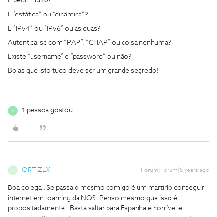
É pedir muito?
É “estática” ou “dinâmica”?
É “IPv4” ou “IPv6” ou as duas?
Autentica-se com “PAP”, “CHAP” ou coisa nenhuma?
Existe “username” e “password” ou não?
Bolas que isto tudo deve ser um grande segredo!
1 pessoa gostou
F
ORTIZLX
Forum|Forum|5 years ago
O
Boa colega . Se passa o mesmo comigo é um martírio conseguir
internet em roaming da NOS. Penso mesmo que isso é
propositadamente . Basta saltar para Espanha é horrível e