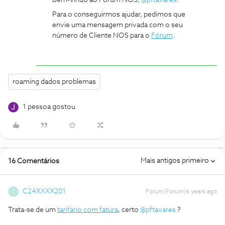
Bem-vindo ao Fórum NOS,
@pftavares
.
Para o conseguirmos ajudar, pedimos que
envie uma mensagem privada com o seu
número de Cliente NOS para o
Fórum
.
roaming dados problemas
1 pessoa gostou
Mais antigos primeiro
16 Comentários
C24XXXX201
Forum|Forum|6 years ago
C
Trata-se de um
tarifário com fatura
, certo
@pftavares
?