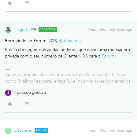
Tiago C.
RESPOSTA
Forum|Forum|6 years ago
Bem-vindo ao Fórum NOS,
@pftavares
.
Para o conseguirmos ajudar, pedimos que envie uma mensagem
privada com o seu número de Cliente NOS para o
Fórum
.
Ajude a comunidade a encontrar informação relevante. Marque
como "Melhor Resposta" e faça "Like" nos melhores comentários.
1 pessoa gostou
pftavares
AUTOR
Forum|Forum|6 years ago
P