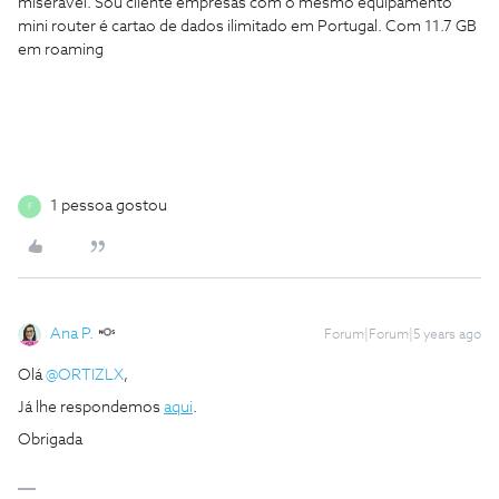
miserável. Sou cliente empresas com o mesmo equipamento
mini router é cartao de dados ilimitado em Portugal. Com 11.7 GB
em roaming
1 pessoa gostou
F
Ana P.
Forum|Forum|5 years ago
Olá
@ORTIZLX
,
Já lhe respondemos
aqui
.
Obrigada