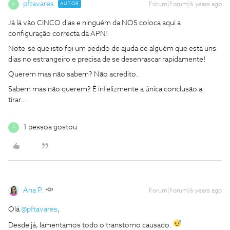
pftavares
AUTOR
Forum|Forum|6 years ago
P
Já lá vão CINCO dias e ninguém da NOS coloca aqui a
configuração correcta da APN!
Note-se que isto foi um pedido de ajuda de alguém que está uns
dias no estrangeiro e precisa de se desenrascar rapidamente!
Querem mas não sabem? Não acredito.
Sabem mas não querem? É infelizmente a única conclusão a
tirar...
1 pessoa gostou
F
Ana P.
Forum|Forum|6 years ago
Olá
@pftavares
,
Desde já, lamentamos todo o transtorno causado.