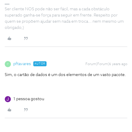
Ser cliente NOS pode não ser fácil, mas a cada obstáculo
superado ganha-se força para seguir em frente. Respeito por
quem se propõem ajudar sem nada em troca... nem mesmo um
obrigado;)
pftavares
AUTOR
Forum|Forum|6 years ago
P
Sim, o cartão de dados é um dos elementos de um vasto pacote.
1 pessoa gostou