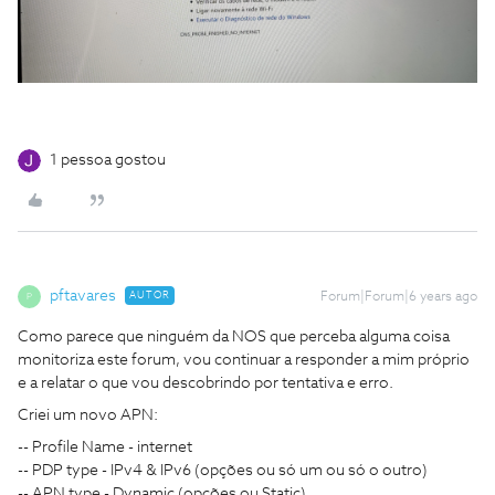
1 pessoa gostou
pftavares
AUTOR
Forum|Forum|6 years ago
P
Como parece que ninguém da NOS que perceba alguma coisa
monitoriza este forum, vou continuar a responder a mim próprio
e a relatar o que vou descobrindo por tentativa e erro.
Criei um novo APN:
-- Profile Name - internet
-- PDP type - IPv4 & IPv6 (opções ou só um ou só o outro)
-- APN type - Dynamic (opções ou Static)