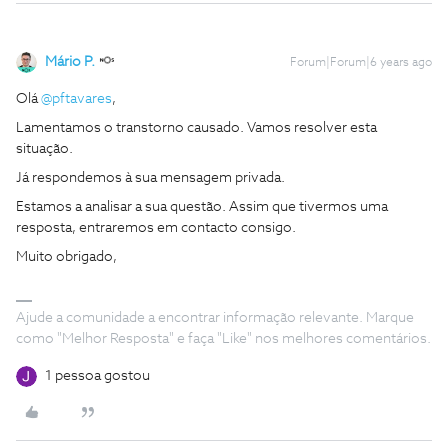
Mário P.
Forum|Forum|6 years ago
Olá
@pftavares
,
Lamentamos o transtorno causado. Vamos resolver esta
situação.
Já respondemos à sua mensagem privada.
Estamos a analisar a sua questão. Assim que tivermos uma
resposta, entraremos em contacto consigo.
Muito obrigado,
Ajude a comunidade a encontrar informação relevante. Marque
como "Melhor Resposta" e faça "Like" nos melhores comentários.
1 pessoa gostou