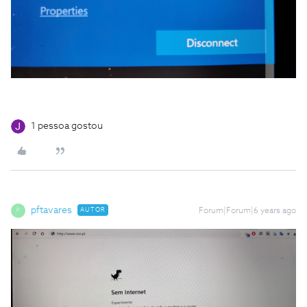
1 pessoa gostou
pftavares
AUTOR
Forum|Forum|6 years ago
P