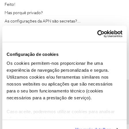
Feito!
Mas porquê privado?
As configurações da APN são secretas?...
1 pessoa gostou
Configuração de cookies
Os cookies permitem-nos proporcionar lhe uma
experiência de navegação personalizada e segura.
pftavares
AUTOR
Forum|Forum|6 years ago
P
Utilizamos cookies e/ou ferramentas similares nos
Os dias passam, as minhas férias no estrangeiro quase a acabar e
nossos websites ou aplicações que são necessários
Precisa de ajuda?
das configurações da APN… nada.
para o seu bom funcionamento técnico (cookies
Comprei por 10 euros um cartão 4G/5G da Vodafone com 15GB
necessários para a prestação de serviço).
de dados, meti-o no dual sim do telemovel, defini-o como fonte
dos dados e abri um hotspot no telemovel. Toda a familia tem net
Caso aceite, poderemos utilizar cookies para analisar
nos telemoveis e eu tenho no computador. E bem rápida!
informação estatística (cookies de analítica), adaptar
As configurações da APN foram prontamente fornecidas pelo
este serviço às suas preferências e apresentar-lhe