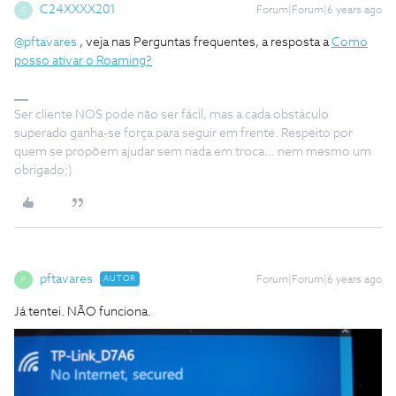
C24XXXX201
Forum|Forum|6 years ago
C
@pftavares
, veja nas Perguntas frequentes, a resposta a
Como
posso ativar o Roaming?
Ser cliente NOS pode não ser fácil, mas a cada obstáculo
superado ganha-se força para seguir em frente. Respeito por
quem se propõem ajudar sem nada em troca... nem mesmo um
obrigado;)
pftavares
AUTOR
Forum|Forum|6 years ago
P
Já tentei. NÃO funciona.