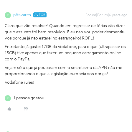
pftavares
AUTOR
Forum|Forum|6 years ago
P
Claro que vão resolver! Quando em regressar de férias vão dizer
que o assunto foi bem resolvido. E eu não vou poder desmentir-
vos porque já não estarei no estrangeiro! ROFL!
Entretanto já gastei 17GB da Vodafone, para o que (ultrapassar os
15GB) tive apenas que fazer um pequeno carregamento online
com o PayPal.
Vejam só o que já pouparam com o secretismo da APN não me
proporcionando o que a legislação europeia vos obriga!
Vodafone rules!
1 pessoa gostou
F