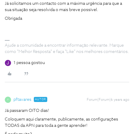
Já solicitamos um contacto com a máxima urgência para que a
sua situação seja resolvida o mais breve possível.
Obrigada
Ajude a comunidade a encontrar informação relevante. Marque
como "Melhor Resposta" e faça "Like" nos melhores comentários.
1 pessoa gostou
pftavares
AUTOR
Forum|Forum|6 years ago
P
Já passaram OITO dias!
Coloquem aqui claramente, publicamente, as configurações
TODAS da APN para toda a gente aprender!