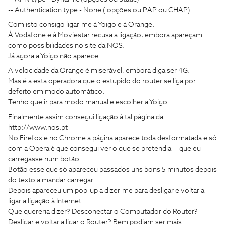
-- Authentication type - None ( opções ou PAP ou CHAP)
Com isto consigo ligar-me à Yoigo e à Orange.
À Vodafone e à Moviestar recusa a ligação, embora apareçam
como possibilidades no site da NOS.
Já agora a Yoigo não aparece...
A velocidade da Orange é miserável, embora diga ser 4G.
Mas é a esta operadora que o estupido do router se liga por
defeito em modo automático.
Tenho que ir para modo manual e escolher a Yoigo.
Finalmente assim consegui ligação à tal página da
http://www.nos.pt
No Firefox e no Chrome a página aparece toda desformatada e só
com a Opera é que consegui ver o que se pretendia -- que eu
carregasse num botão.
Botão esse que só apareceu passados uns bons 5 minutos depois
do texto a mandar carregar.
Depois apareceu um pop-up a dizer-me para desligar e voltar a
ligar a ligação à Internet.
Que quereria dizer? Desconectar o Computador do Router?
Desligar e voltar a ligar o Router? Bem podiam ser mais