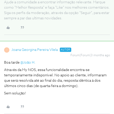
Ajude a comunidade a encontrar informação relevante. Marque
como "Melhor Resposta" e faça "Like" nos melhores comentários.
Siga os perfis da moderação, através da opção "Seguir", para estar
sempre a par das ultimas novidades.
Joana Georgina Pereira Vilela
AUTOR
J
Forum|Forum|3 months ago
Boa tarde ​
@João H.
Através da My NOS, essa funcionalidade encontra-se
temporariamente indisponível. No apoio ao cliente, informaram
que será resolvida até ao final do dia, resposta idêntica à dos
últimos cinco dias (de quarta-feira a domingo).
Sem solução!