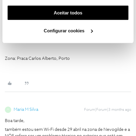
funcionalidade) e adaptar anúncios aos seus interesses
(cookies de publicidade personalizada). Pode gerir a
Aceitar todos
utilização dos cookies clicando em "
Configurar
Cookies
".
Configurar cookies
Joana Georgina Pereira Vilela
AUTOR
J
Forum|Forum|3 months ago
Zona: Praca Carlos Alberto, Porto
Maria M Silva
Forum|Forum|3 months ago
M
Boa tarde,
também estou sem Wi-Fi desde 29 abril na zona de Nevogilde e a
NÓS refere ser um problema técnico no exterior que está em