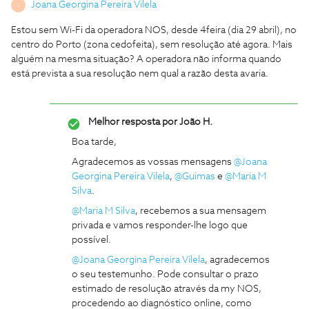
Joana Georgina Pereira Vilela
J
Estou sem Wi-Fi da operadora NOS, desde 4feira (dia 29 abril), no
centro do Porto (zona cedofeita), sem resolução até agora. Mais
alguém na mesma situação? A operadora não informa quando
está prevista a sua resolução nem qual a razão desta avaria.
Melhor resposta por
João H.
Boa tarde,
Agradecemos as vossas mensagens ​
@Joana
Georgina Pereira Vilela
, ​
@Guimas
e ​
@Maria M
Silva
.
@Maria M Silva
, recebemos a sua mensagem
privada e vamos responder-lhe logo que
possível.
@Joana Georgina Pereira Vilela
, agradecemos
o seu testemunho. Pode consultar o prazo
estimado de resolução através da my NOS,
procedendo ao diagnóstico online, como