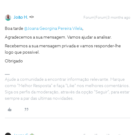
João H.
Forum|Forum|3 months ago
Boa tarde ​
@Joana Georgina Pereira Vilela
,
Agradecemos a sua mensagem. Vamos ajudar a analisar.
Recebemos a sua mensagem privada e vamos responder-lhe
logo que possível.
Obrigado
Ajude a comunidade a encontrar informação relevante. Marque
como "Melhor Resposta" e faça "Like" nos melhores comentários.
Siga os perfis da moderação, através da opção "Seguir", para estar
sempre a par das ultimas novidades.