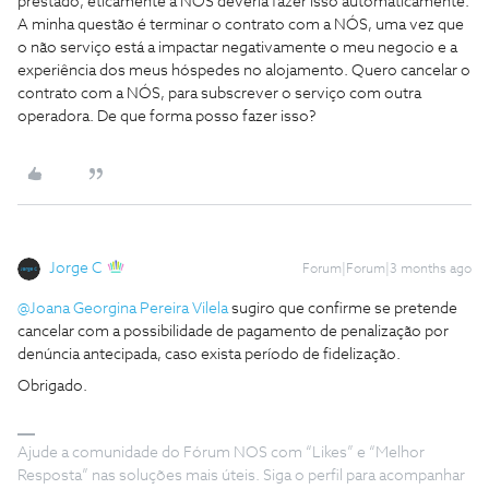
prestado, eticamente a NÓS deveria fazer isso automaticamente.
A minha questão é terminar o contrato com a NÓS, uma vez que
o não serviço está a impactar negativamente o meu negocio e a
experiência dos meus hóspedes no alojamento. Quero cancelar o
contrato com a NÓS, para subscrever o serviço com outra
operadora. De que forma posso fazer isso?
Jorge C
Forum|Forum|3 months ago
@Joana Georgina Pereira Vilela
sugiro que confirme se pretende
cancelar com a possibilidade de pagamento de penalização por
denúncia antecipada, caso exista período de fidelização.
Obrigado.
Ajude a comunidade do Fórum NOS com “Likes” e “Melhor
Resposta” nas soluções mais úteis. Siga o perfil para acompanhar