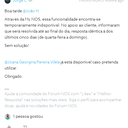
Jorge C
Forum|Forum|3 months ago
Boa tarde ​
@João H.
Através da My NOS, essa funcionalidade encontra-se
temporariamente indisponível. No apoio ao cliente, informaram
que será resolvida até ao final do dia, resposta idêntica à dos
últimos cinco dias (de quarta-feira a domingo).
Sem solução!
@Joana Georgina Pereira Vilela
já está disponível caso pretenda
utilizar.
Obrigado.
Ajude a comunidade do Fórum NOS com “Likes” e “Melhor
Resposta” nas soluções mais úteis. Siga o perfil para acompanhar
dicas, ajuda e novidades do Fórum NOS.
1 pessoa gostou