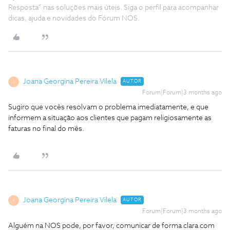
Resposta” nas soluções mais úteis. Siga o perfil para acompanhar
dicas, ajuda e novidades do Fórum NOS.
Joana Georgina Pereira Vilela
AUTOR
J
Forum|Forum|3 months ago
Sugiro que vocês resolvam o problema imediatamente, e que
informem a situação aos clientes que pagam religiosamente as
faturas no final do mês.
Joana Georgina Pereira Vilela
AUTOR
J
Forum|Forum|3 months ago
Alguém na NOS pode, por favor, comunicar de forma clara com