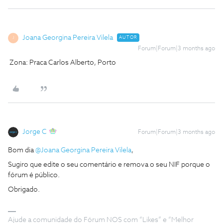
Joana Georgina Pereira Vilela
AUTOR
J
Forum|Forum|3 months ago
Zona: Praca Carlos Alberto, Porto
Jorge C
Forum|Forum|3 months ago
Bom dia ​
@Joana Georgina Pereira Vilela
,
Sugiro que edite o seu comentário e remova o seu NIF porque o
fórum é público.
Obrigado.
Ajude a comunidade do Fórum NOS com “Likes” e “Melhor