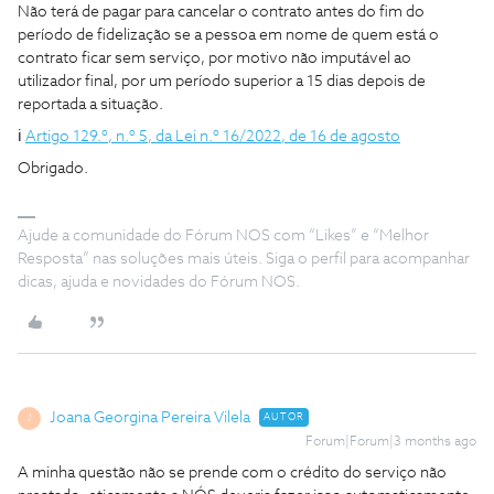
Não terá de pagar para cancelar o contrato antes do fim do
período de fidelização se a pessoa em nome de quem está o
contrato ficar sem serviço, por motivo não imputável ao
utilizador final, por um período superior a 15 dias depois de
reportada a situação.
ℹ️
Artigo 129.º, n.º 5, da Lei n.º 16/2022, de 16 de agosto
Obrigado.
Ajude a comunidade do Fórum NOS com “Likes” e “Melhor
Resposta” nas soluções mais úteis. Siga o perfil para acompanhar
dicas, ajuda e novidades do Fórum NOS.
Joana Georgina Pereira Vilela
AUTOR
J
Forum|Forum|3 months ago
A minha questão não se prende com o crédito do serviço não