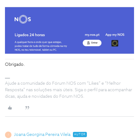
Obrigado.
Ajude a comunidade do Fórum NOS com “Likes” e “Melhor
Resposta” nas soluções mais úteis. Siga o perfil para acompanhar
dicas, ajuda e novidades do Fórum NOS.
Joana Georgina Pereira Vilela
AUTOR
J