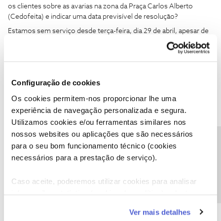
os clientes sobre as avarias na zona da Praça Carlos Alberto
(Cedofeita) e indicar uma data previsível de resolução?
Estamos sem serviço desde terça-feira, dia 29 de abril, apesar de
este estar a ser devidamente pago. Trata-se de um alojamento
local com hóspedes em regime de teletrabalho, o que tem um
impacto imediato e significativo nas suas atividades profissionais
e na qualidade da sua estadia.
Configuração de cookies
Até ao momento, não tenho qualquer resposta concreta nem
soluções apresentadas pela NOS — apenas silêncio e falta de
Os cookies permitem-nos proporcionar lhe uma
comunicação, o que demonstra uma clara falta de consideração
experiência de navegação personalizada e segura.
para com clientes que continuam a pagar por um serviço que não
Utilizamos cookies e/ou ferramentas similares nos
está a ser prestado.
nossos websites ou aplicações que são necessários
Precisa de ajuda?
Devo continuar a suportar prejuízos enquanto aguardo até
para o seu bom funcionamento técnico (cookies
perfazer os 15 dias para poder rescindir o contrato sem
necessários para a prestação de serviço).
penalização? Esta situação é incompreensível: não é razoável
exigir que o cliente continue a aguardar, acumulando perdas, para
Caso aceite, poderemos utilizar cookies para analisar
só então poder exercer o direito de rescisão sem custos.
informação estatística (cookies de analítica), adaptar
Aguardo uma resposta urgente, com uma solução concreta e
este serviço às suas preferências e apresentar-lhe
indicação clara dos próximos passos.
Ver mais detalhes
funcionalidades (cookies de personalização e