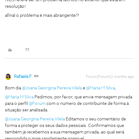
resolução!
afinal o problema é mais abrangente!?
Rafaela F.
Forum|Forum|3 months ago
Bom dia ​
@Joana Georgina Pereira Vilela
e ​
@Maria M Silva
,
@Maria M Silva
Pedimos, por favor, que envie mensagem privada
para o perfil ​
@Fórum
com o número de contribuinte de forma à
situação ser analisada.
@Joana Georgina Pereira Vilela
Editamos o seu comentário de
forma a proteger os seus dados pessoais. Confirmamos que
também já recebemos a sua mensagem privada, ao qual será
respondida o mais rapidamente possível.