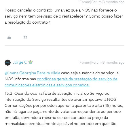
Forum|Forum|3 months ago
Posso cancelar o contrato, uma vez que a NOS não fornece o
serviço nem tem previsão de o restabelecer ? Como posso fazer
a resolução do contrato?
Jorge C
Forum|Forum|3 months ago
@Joana Georgina Pereira Vilela
caso seja ausência do serviço, a
NOS informa nas
condições gerais da prestação do serviço de
comunicações eletrónicas e serviços conexos.
15.2. Quando ocorra falta de ativação inicial do Serviço ou
interrupção do Serviço resultantes de avaria imputável à NOS
Comunicações por período superior a quarenta e oito (48) horas,
não há lugar ao pagamento do valor correspondente ao período
em falta, devendo o mesmo ser descontado ao preço da
mensalidade eventualmente aplicável no período em questão.