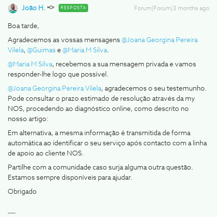
João H.
RESPOSTA
Forum|Forum|3 months ago
Boa tarde,
Agradecemos as vossas mensagens ​
@Joana Georgina Pereira
Vilela
, ​
@Guimas
e ​
@Maria M Silva
.
@Maria M Silva
, recebemos a sua mensagem privada e vamos
responder-lhe logo que possível.
@Joana Georgina Pereira Vilela
, agradecemos o seu testemunho.
Pode consultar o prazo estimado de resolução através da my
NOS, procedendo ao diagnóstico online, como descrito no
nosso artigo:
Em alternativa, a mesma informação é transmitida de forma
automática ao identificar o seu serviço após contacto com a linha
de apoio ao cliente NOS.
Partilhe com a comunidade caso surja alguma outra questão.
Estamos sempre disponíveis para ajudar.
Obrigado