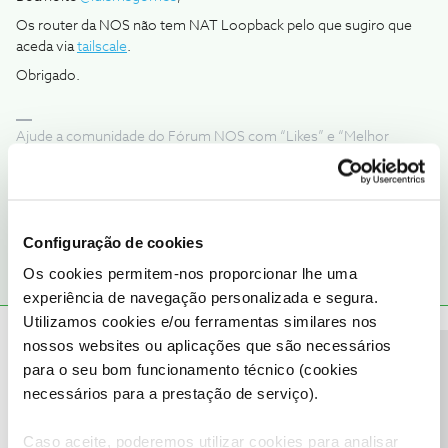
Os router da NOS não tem NAT Loopback pelo que sugiro que
aceda via
tailscale
.
Obrigado.
Ajude a comunidade do Fórum NOS com “Likes” e “Melhor
Resposta” nas soluções mais úteis. Siga o perfil para acompanhar
dicas, ajuda e novidades do Fórum NOS.
2 pessoas gostaram
L
Configuração de cookies
Os cookies permitem-nos proporcionar lhe uma
experiência de navegação personalizada e segura.
Utilizamos cookies e/ou ferramentas similares nos
João H.
Forum|Forum|1 year ago
nossos websites ou aplicações que são necessários
Precisa de ajuda?
para o seu bom funcionamento técnico (cookies
Boa tarde,
necessários para a prestação de serviço).
Agradecemos a sua mensagem ​
@luismsgomes
e partilha de ajuda
do ​
@Jorge C
.
Caso aceite, poderemos utilizar cookies para analisar