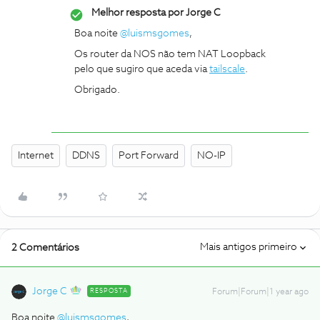
Melhor resposta por
Jorge C
Boa noite ​
@luismsgomes
,
Os router da NOS não tem NAT Loopback
pelo que sugiro que aceda via
tailscale
.
Obrigado.
Internet
DDNS
Port Forward
NO-IP
Mais antigos primeiro
2 Comentários
Jorge C
RESPOSTA
Forum|Forum|1 year ago
Boa noite ​
@luismsgomes
,