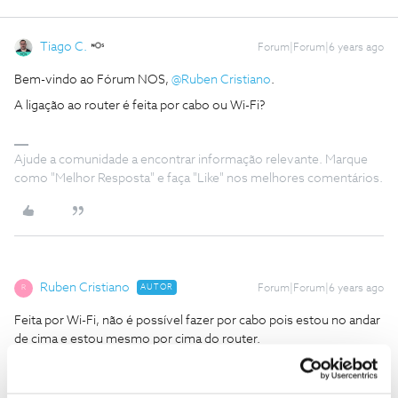
Tiago C.
Forum|Forum|6 years ago
Bem-vindo ao Fórum NOS,
@Ruben Cristiano
.
A ligação ao router é feita por cabo ou Wi-Fi?
Ajude a comunidade a encontrar informação relevante. Marque
como "Melhor Resposta" e faça "Like" nos melhores comentários.
Ruben Cristiano
AUTOR
Forum|Forum|6 years ago
R
Feita por Wi-Fi, não é possível fazer por cabo pois estou no andar
de cima e estou mesmo por cima do router.