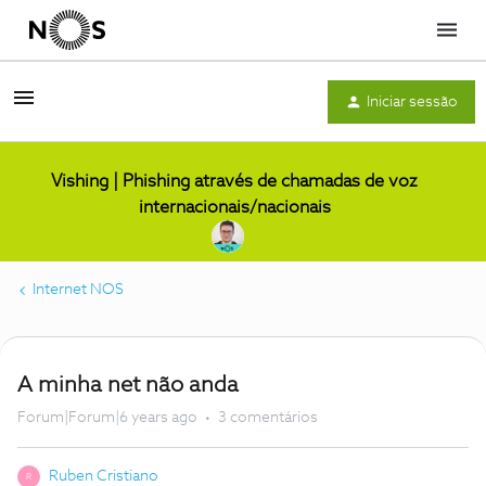
Menu
Iniciar sessão
Vishing | Phishing através de chamadas de voz
internacionais/nacionais
Internet NOS
A minha net não anda
Forum|Forum|6 years ago
3 comentários
Ruben Cristiano
R