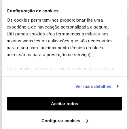
Configuração de cookies
Tiago C.
Forum|Forum|6 years ago
Os cookies permitem-nos proporcionar lhe uma
experiência de navegação personalizada e segura.
Olá
@Ruben Cristiano
,
Utilizamos cookies e/ou ferramentas similares nos
Sugerimos que siga as sugestões que temos
neste
tópico.
nossos websites ou aplicações que são necessários
Precisa de ajuda?
para o seu bom funcionamento técnico (cookies
necessários para a prestação de serviço).
Ajude a comunidade a encontrar informação relevante. Marque
como "Melhor Resposta" e faça "Like" nos melhores comentários.
Caso aceite, poderemos utilizar cookies para analisar
informação estatística (cookies de analítica), adaptar
este serviço às suas preferências e apresentar-lhe
Ver mais detalhes
funcionalidades (cookies de personalização e
funcionalidade) e adaptar anúncios aos seus interesses
(cookies de publicidade personalizada). Pode gerir a
Aceitar todos
utilização dos cookies clicando em "
Configurar
Cookies
".
Configurar cookies