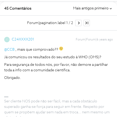
Mais antigos primeiro
45 Comentários
Forum|pagination.label 1 / 2
C24XXXX201
Forum|Forum|6 years ago
C
@CCB
, mais que comprovado??
Já comunicou os resultados do seu estudo à WHO (OMS)?
Para segurança de todos nós, por favor, não demore a partilhar
toda a info com a comunidade cientifica.
Obrigado.
Ser cliente NOS pode não ser fácil, mas a cada obstáculo
superado ganha-se força para seguir em frente. Respeito por
quem se propõem ajudar sem nada em troca... nem mesmo um