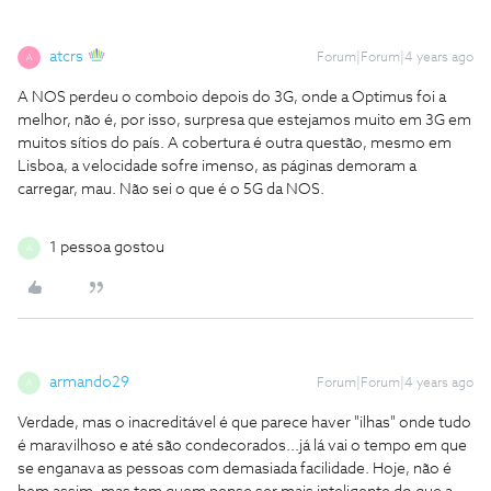
atcrs
Forum|Forum|4 years ago
A
A NOS perdeu o comboio depois do 3G, onde a Optimus foi a
melhor, não é, por isso, surpresa que estejamos muito em 3G em
muitos sítios do país. A cobertura é outra questão, mesmo em
Lisboa, a velocidade sofre imenso, as páginas demoram a
carregar, mau. Não sei o que é o 5G da NOS.
1 pessoa gostou
A
armando29
Forum|Forum|4 years ago
A
Verdade, mas o inacreditável é que parece haver "ilhas" onde tudo
é maravilhoso e até são condecorados...já lá vai o tempo em que
se enganava as pessoas com demasiada facilidade. Hoje, não é