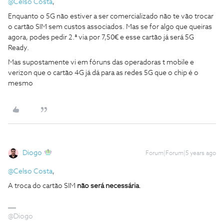
@Celso Costa
,
Enquanto o 5G não estiver a ser comercializado não te vão trocar
o cartão SIM sem custos associados. Mas se for algo que queiras
agora, podes pedir 2.ª via por 7,50€ e esse cartão já será 5G
Ready.
Mas supostamente vi em fóruns das operadoras t mobile e
verizon que o cartão 4G já dá para as redes 5G que o chip é o
mesmo
Diogo
Forum|Forum|5 years ago
@Celso Costa
,
A troca do cartão SIM
não será necessária
.
@Diogo