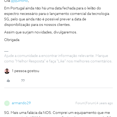
Olá
@jquintino
,
Em Portugal ainda não há uma data fechada para o leilão do
espectro necessário para o lançamento comercial da tecnologia
5G, pelo que ainda não é possível prever a data de
disponibilização para os nossos clientes.
Assim que surjam novidades, divulgaremos.
Obrigada
Ajude a comunidade a encontrar informação relevante. Marque
como "Melhor Resposta" e faça "Like" nos melhores comentários.
1 pessoa gostou
armando29
Forum|Forum|4 years ago
A
5G. Mais uma falácia da NOS. Comprei um equipamento que me