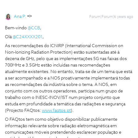
Ana P.
Forum|Forum|6 years ago
Bem-vindo
@CCB
,
Olá
@C24XXXX201
,
As recomendações do ICNIRP (International Commission on
Non-Ionizing Radiation Protection) estão sustentadas até à
dezena de GHz, pelo que as implementações 5G nas faixas dos
700MHz e 3.5GHz estão incluídas nas recomendações
atualmente existentes. No entanto, trata-se de um tema que está
a ser acompanhado e a NOS proativamente implementará todas
as recomendações da indústria sobre o tema. A NOS, em
conjunto com os outros operadores, participa num grupo de
trabalho com o INESC-INOV/IST num projeto conjunto que
estuda em profundidade a temática das radiações e segurança
(Projecto FAQtos:
www.faqtos.pt
).
O FAQtos tem como objetivo disponibilizar publicamente
informação relevante sobre radiação eletromagnética em
comunicações móveis pretendendo esclarecer população e