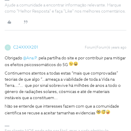
Ajude a comunidade a encontrar informação relevante. Marque
como "Melhor Resposta" e faça "Like" nos melhores comentários.
C24XXXX201
Forum|Forum|6 years ago
C
Obrigado
@Ana P.
pela partilha do site e por contribuir para mitigar
os efeitos psicossomáticos do 5G
Continuemos atentos a todas estas “mais que comprovadas”
teorias de que algo “...ameaça a viabilidade de toda a Vida na
Terra….”… que por sinal sobrevive há milhões de anos a todo o
género de radiações solares, cósmicas e até de materiais
instáveis que a constituem...
Não se entende que interesses fazem com que a comunidade
cientifica se recuse a aceitar tamanhas evidencias