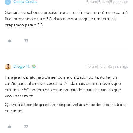
Celso Costa
Forum|Forum|5 years ago
C
Gostaria de saber se preciso trocam o sim do meu número para já
ficar preparado para o 5G visto que vou adquirir um terminal
preparado para o 5G
Diogo N.
Forum|Forum|5 years ago
Para já ainda não há 5G a ser comercializado, portanto ter um
cartão para tal é desnecessário. Ainda mais os telemóveis que
dizem ser 5G podem não estar preparados para as bandas que
vão usar em pt
Quando a tecnologia estiver disponível ai sim podes pedir a troca
do cartão