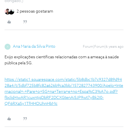
obrigado;)
2 pessoas gostaram
Ana Maria da Silva Pinto
Forum|Forum|6 years ago
A
Exijo explicações científicas relacionadas com a ameaça à saúde
pública pela 5G.
https://static1.squarespace.com/static/5b8dbc1b7c9327d89d94
28a4/t/5dbf725b8fc82a626b9ca3bb/1572827743900/Apelo+Inte
rnacional+-+Pare+o+5G+na+Terra+e+no+Espa%C3%A7o.pdf?
fbclid=IwAR1cuxntjgDbRF2DCXGtenAiSJP9wt7yBk2I0-
QF6RXaSy1TfHHOUhnHbMc