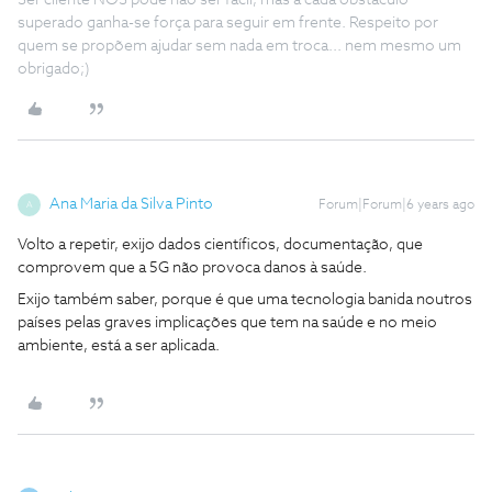
Ser cliente NOS pode não ser fácil, mas a cada obstáculo
superado ganha-se força para seguir em frente. Respeito por
quem se propõem ajudar sem nada em troca... nem mesmo um
obrigado;)
Ana Maria da Silva Pinto
Forum|Forum|6 years ago
A
Volto a repetir, exijo dados científicos, documentação, que
comprovem que a 5G não provoca danos à saúde.
Exijo também saber, porque é que uma tecnologia banida noutros
países pelas graves implicações que tem na saúde e no meio
ambiente, está a ser aplicada.