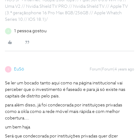
NOS 3P - Internet: 1Gbps/200Mbps // F@st 5670 6.0 Wi-Fi 6 //
Uma V2 // Nvidia Shield TV PRO // Nvidia Shield TV // Apple TV
(3.ª geraçãophone 16 Pro Max 8GB/256GB // Apple Whatch
Series 10 // IOS 18.1)/
1 pessoa gostou
A
EuSó
Forum|Forum|4 years ago
E
Se ler um bocado tanto aqui como na página institucional vai
perceber que o investimento é faseado e para já só existe nas
capitais de distrito pelo pais.
para além disso, já foi condecorada por instituiçoes privadas
como a okla como a rede móvel mais rápida e com melhor
cobertura….
um bem haja
Será que condecorada por instituições privadas quer dizer