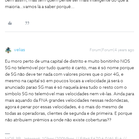
bem assim, mas tem quem pense ser mais inteligente do que a
maioria...vamos lá a saber porquê...
velias
Forum|Forum|4 years ago
Eu moro perto de uma capital de distrito e muito bonitinho NOS
5G no telemóvel por tudo quanto é canto, mas é só nome porque
de 5G não deve ter nada com valores piores que o pior 4G, e
mesmo na capital só em poucos locais a velocidade já será o
anunciado parao 5G mas é só naquela área tudo o resto com o
simbolo 5G no telemóvel mas velocidades nem vê-las. Ainda para
mais aquando da FNA grandes velocidades nessas redondezas,
agora é penar por essas velocidades, é o mais do mesmo de
todas as operadoras, clientes de segunda e de primeira. E porque
não atribuiem prémios a onde não existe coberturas??