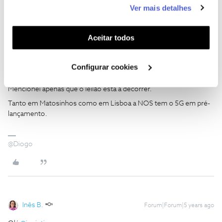
este serviço às suas preferências e apresentar-lhe
Ver mais detalhes
funcionalidades (cookies de personalização e
funcionalidade) e adaptar anúncios aos seus interesses
(cookies de publicidade personalizada). Pode gerir a
Aceitar todos
utilização dos cookies clicando em "
Configurar
Diogo
Forum|Forum|5 years ago
Cookies
".
Configurar cookies
@Diogo Nogueira
,
Mencionei apenas que o leilão está a decorrer.
Tanto em Matosinhos como em Lisboa a NOS tem o 5G em pré-
lançamento.
@Diogo
Inês B.
Forum|Forum|5 years ago