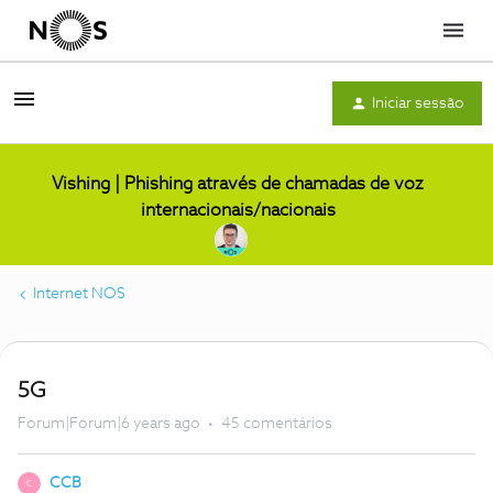
Menu
Iniciar sessão
Vishing | Phishing através de chamadas de voz
internacionais/nacionais
Internet NOS
5G
Forum|Forum|6 years ago
45 comentários
CCB
C