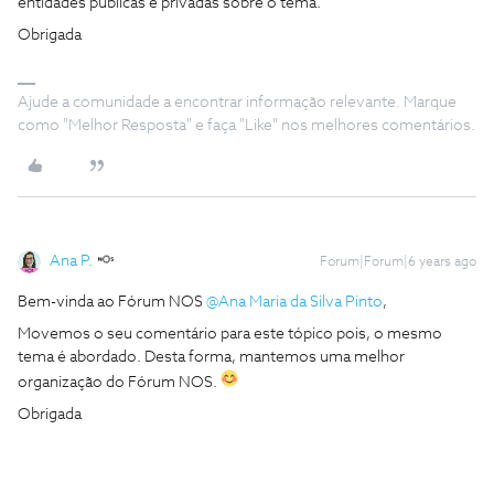
entidades públicas e privadas sobre o tema.
Obrigada
Ajude a comunidade a encontrar informação relevante. Marque
como "Melhor Resposta" e faça "Like" nos melhores comentários.
Ana P.
Forum|Forum|6 years ago
Bem-vinda ao Fórum NOS
@Ana Maria da Silva Pinto
,
Movemos o seu comentário para este tópico pois, o mesmo
tema é abordado. Desta forma, mantemos uma melhor
organização do Fórum NOS.
Obrigada