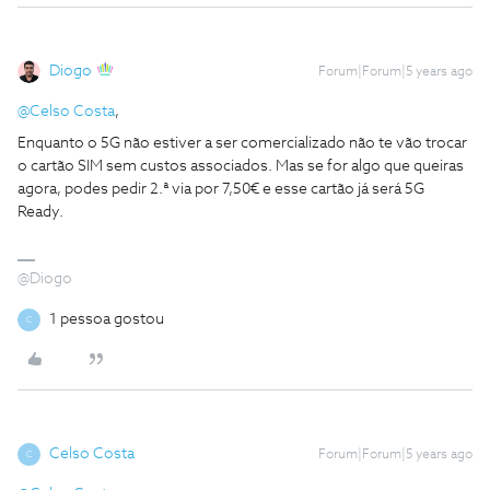
Diogo
Forum|Forum|5 years ago
@Celso Costa
,
Enquanto o 5G não estiver a ser comercializado não te vão trocar
o cartão SIM sem custos associados. Mas se for algo que queiras
agora, podes pedir 2.ª via por 7,50€ e esse cartão já será 5G
Ready.
@Diogo
1 pessoa gostou
C
Celso Costa
Forum|Forum|5 years ago
C