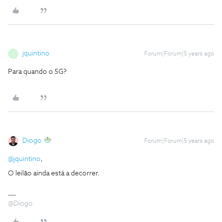
jquintino
Forum|Forum|5 years ago
J
Para quando o 5G?
Diogo
Forum|Forum|5 years ago
@jquintino
,
O leilão ainda está a decorrer.
@Diogo