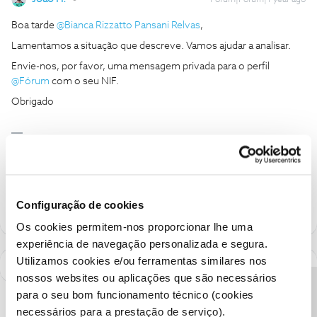
Forum|Forum|1 year ago
Boa tarde ​
@Bianca Rizzatto Pansani Relvas
,
Lamentamos a situação que descreve. Vamos ajudar a analisar.
Envie-nos, por favor, uma mensagem privada para o perfil ​
@Fórum
com o seu NIF.
Obrigado
Ajude a comunidade a encontrar informação relevante. Marque
como "Melhor Resposta" e faça "Like" nos melhores comentários.
Siga os perfis da moderação, através da opção "Seguir", para estar
sempre a par das ultimas novidades.
Configuração de cookies
Os cookies permitem-nos proporcionar lhe uma
experiência de navegação personalizada e segura.
Utilizamos cookies e/ou ferramentas similares nos
nossos websites ou aplicações que são necessários
para o seu bom funcionamento técnico (cookies
necessários para a prestação de serviço).