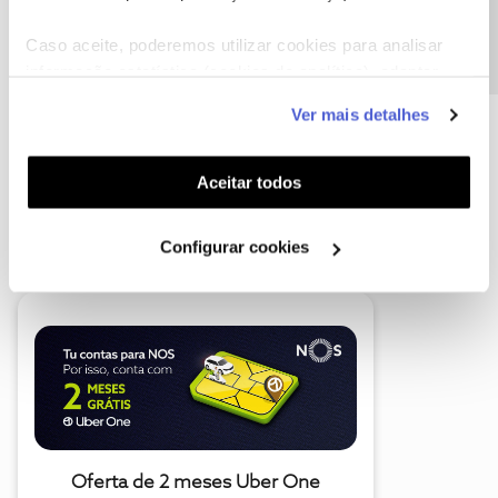
Precisa de ajuda?
Caso aceite, poderemos utilizar cookies para analisar
informação estatística (cookies de analítica), adaptar
este serviço às suas preferências e apresentar-lhe
Ver mais detalhes
funcionalidades (cookies de personalização e
funcionalidade) e adaptar anúncios aos seus interesses
(cookies de publicidade personalizada). Pode gerir a
Aceitar todos
utilização dos cookies clicando em "
Configurar
A poupança que COMBINA
Cookies
".
Configurar cookies
Oferta de 2 meses Uber One