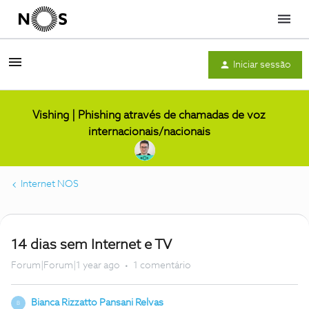
Menu
Iniciar sessão
Vishing | Phishing através de chamadas de voz
internacionais/nacionais
Internet NOS
14 dias sem Internet e TV
Forum|Forum|1 year ago
1 comentário
Bianca Rizzatto Pansani Relvas
B