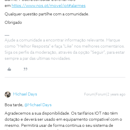
em
https://www.nos.pt/movel/iot#alarmes
Qualquer questão partilhe com a comunidade.
Obrigado
Ajude a comunidade a encontrar informação relevante. Marque
como "Melhor Resposta" e faça "Like" nos melhores comentários.
Siga os perfis da moderação, através da opção "Seguir", para estar
sempre a par das ultimas novidades.
Michael Days
Forum|Forum|2 years ago
Boa tarde,
@Michael Days
Agradecemos a sua disponibilidade. Os tarifários IOT não têm
dotação e deverá ser usado em equipamento compatível com o
mesmo. Permitirá usar de forma continua o seu sistema de