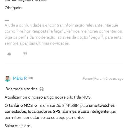
Obrigado
Ajude a comunidade a encontrar informação relevante. Marque
como "Melhor Resposta" e faça "Like" nos melhores comentários.
Siga os perfis da moderação, através da opção "Seguir", para estar
sempre a par das ultimas novidades.
Mário P.
Forum|Forum|2 years ago
Boa tarde a todos, 🤗
Atualizámos o nosso artigo sobre o IoT da NOS.
O
tarifário NOS IoT
é um cartão SIM\eSIM para
smartwatches
conectados,
l
ocalizadores GPS, alarmes e casa Inteligente
que
permitem conectar-se ao seu equipamento.
Saiba mais em: