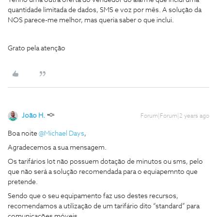
Tenho uma outra oferta do vendedor do alarme que inclui uma
quantidade limitada de dados, SMS e voz por mês. A solução da
NOS parece-me melhor, mas queria saber o que inclui.
Grato pela atenção
João H.
Forum|Forum|2 years ago
Boa noite
@Michael Days
,
Agradecemos a sua mensagem.
Os tarifários Iot não possuem dotação de minutos ou sms, pelo
que não será a solução recomendada para o equiapemnto que
pretende.
Sendo que o seu equipamento faz uso destes recursos,
recomendamos a utilização de um tarifário dito “standard” para
comunicações móveis.