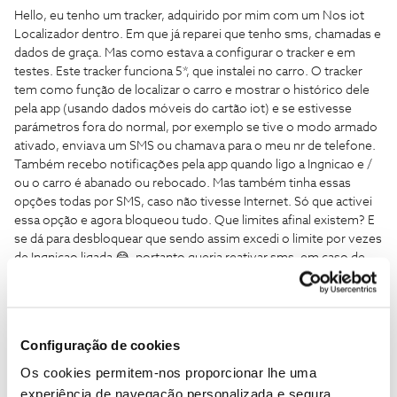
Hello, eu tenho um tracker, adquirido por mim com um Nos iot
Localizador dentro. Em que já reparei que tenho sms, chamadas e
dados de graça. Mas como estava a configurar o tracker e em
testes. Este tracker funciona 5*, que instalei no carro. O tracker
tem como função de localizar o carro e mostrar o histórico dele
pela app (usando dados móveis do cartão iot) e se estivesse
parámetros fora do normal, por exemplo se tive o modo armado
ativado, enviava um SMS ou chamava para o meu nr de telefone.
Também recebo notificações pela app quando ligo a Ingnicao e /
ou o carro é abanado ou rebocado. Mas também tinha essas
opções todas por SMS, caso não tivesse Internet. Só que activei
essa opção e agora bloqueou tudo. Que limites afinal existem? E
se dá para desbloquear que sendo assim excedi o limite por vezes
de Ingnicao ligada 😂, portanto queria reativar sms, em caso de
urgência sff.
Any news about it??
Configuração de cookies
Os cookies permitem-nos proporcionar lhe uma
Obrigado ☺️
experiência de navegação personalizada e segura.