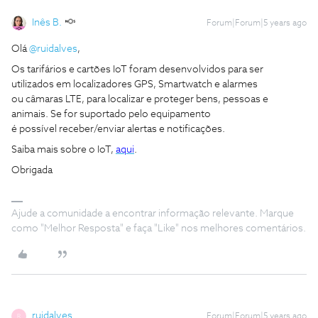
Inês B.
Forum|Forum|5 years ago
Olá
@ruidalves
,
Os tarifários e cartões IoT foram desenvolvidos para ser
utilizados em localizadores GPS, Smartwatch e alarmes
ou câmaras LTE, para localizar e proteger bens, pessoas e
animais. Se for suportado pelo equipamento
é possível receber/enviar alertas e notificações.
Saiba mais sobre o IoT,
aqui
.
Obrigada
Ajude a comunidade a encontrar informação relevante. Marque
como "Melhor Resposta" e faça "Like" nos melhores comentários.
ruidalves
Forum|Forum|5 years ago
R