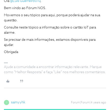
Olá
@Luis Guerreiro010
,
Bem vindo ao Fórum NOS.
Movemos o seu tópico para aqui, porque poderá ajudar na sua
questão.
Consulte neste tópico a informação sobre o cartão IoT para
alarme.
Se precisar de mais informações, estamos disponíveis para
ajudar.
Obrigada
Ajude a comunidade a encontrar informação relevante. Marque
como "Melhor Resposta" e faça "Like" nos melhores comentários.
samyyhk
Forum|Forum|4 years ago
S