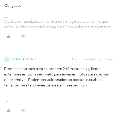
Obrigado,
Ajude a comunidade a encontrar informação relevante. Marque
como "Melhor Resposta" e faça "Like" nos melhores comentários.
João Santos67
Forum|Forum|4 months ago
J
Preciso de cartões para colocar em 2 câmaras de vigilância
exteriores em zona sem wi-fi, para enviarem fotos para o e-mail
ou telemóvel. Podem ser adicionados ao pacote, e quais os
tarifários mais favoráveis para este fim especifico?
JS