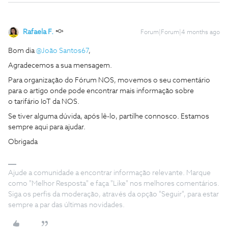
Rafaela F.
Forum|Forum|4 months ago
Bom dia ​
@João Santos67
,
Agradecemos a sua mensagem.
Para organização do Fórum NOS, movemos o seu comentário
para o artigo onde pode encontrar mais informação sobre
o tarifário IoT da NOS.
Se tiver alguma dúvida, após lê-lo, partilhe connosco. Estamos
sempre aqui para ajudar.
Obrigada
Ajude a comunidade a encontrar informação relevante. Marque
como "Melhor Resposta" e faça "Like" nos melhores comentários.
Siga os perfis da moderação, através da opção "Seguir", para estar
sempre a par das últimas novidades.