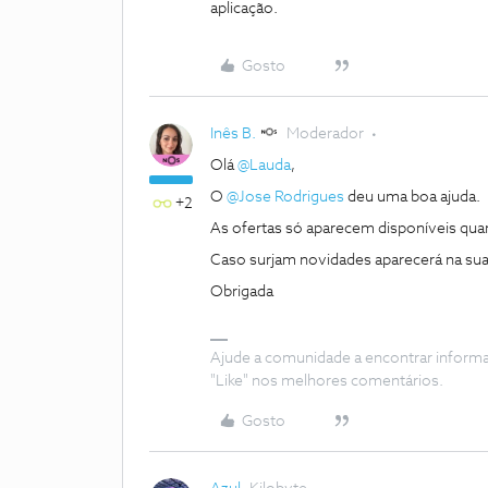
aplicação.
Gosto
Inês B.
Moderador
Olá
@Lauda
,
O
@Jose Rodrigues
deu uma boa ajuda.
+2
As ofertas só aparecem disponíveis qua
Caso surjam novidades aparecerá na sua
Obrigada
Ajude a comunidade a encontrar inform
"Like" nos melhores comentários.
Gosto