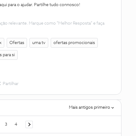
qui para o ajudar. Partilhe tudo connosco!
ação relevante. Marque como "Melhor Resposta" e faça
x
Ofertas
uma tv
ofertas promocionais
s para si
Partilhar
Mais antigos primeiro
3
4