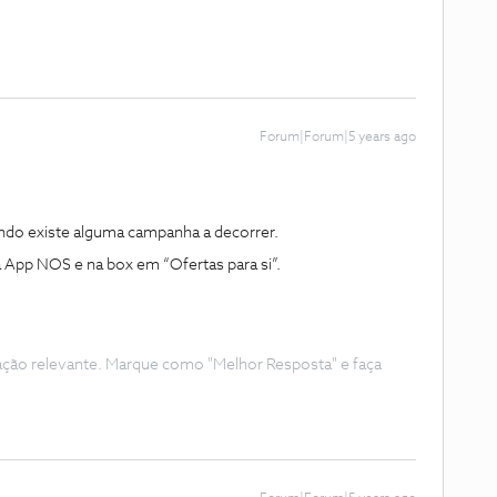
Forum|Forum|5 years ago
ndo existe alguma campanha a decorrer.
 App NOS e na box em “Ofertas para si”.
ação relevante. Marque como "Melhor Resposta" e faça