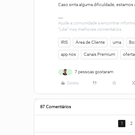
Caso sinta alguma dificuldade, estamos a
Ajude a comunidade a encontrar inform
"Like" nos melhores comentários.
IRIS
Área de Cliente
uma
Bo
app nos
Canais Premium
oferta
7 pessoas gostaram
P
M
Gosto
87 Comentários
1
2