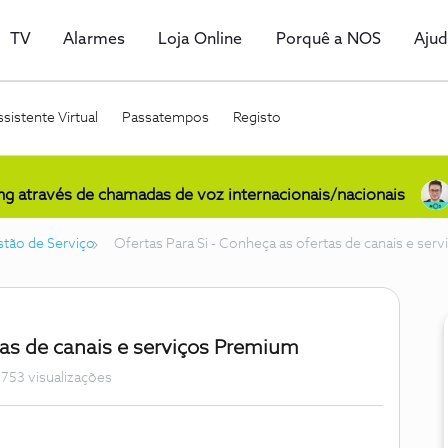
TV
Alarmes
Loja Online
Porquê a NOS
Aju
sistente Virtual
Passatempos
Registo
ing através de chamadas de voz internacionais/nacionais
tão de Serviço
Ofertas Para Si - Conheça as ofertas de canais e se
tas de canais e serviços Premium
753 visualizações