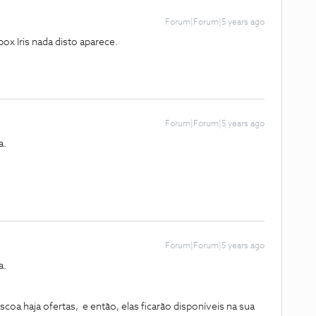
Forum|Forum|5 years ago
ox Iris nada disto aparece.
Forum|Forum|5 years ago
a.
Forum|Forum|5 years ago
a.
scoa haja ofertas, e então, elas ficarão disponíveis na sua