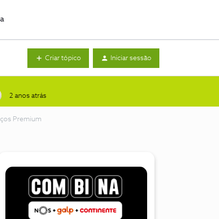
da
Criar tópico
Iniciar sessão
2 anos atrás
rviços Premium