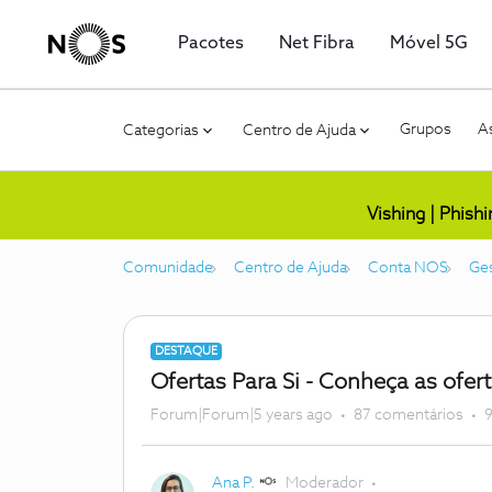
Pacotes
Net Fibra
Móvel 5G
Grupos
As
Categorias
Centro de Ajuda
Vishing | Phish
Comunidade
Centro de Ajuda
Conta NOS
Ges
DESTAQUE
Ofertas Para Si - Conheça as ofer
Forum|Forum|5 years ago
87 comentários
9
Ana P.
Moderador