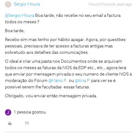
Sérgio Moura
Forum|Forum|6 years ago
S
@Sérgio Moura
Boa tarde, não recebe no seu email a factura
todos os meses ?
Boa tarde,
Recebo sim mas tenho por hábito apagar. Agora, por questões
pessoais, precisava de ter acesso a facturas antigas mas
sobretudo aos detalhes das comunicações.
O ideal é criar uma pasta nos Documentos onde se arquivam
todos os meses as faturas da NOS da EDP etc., etc., agora terá
que enviar por mensagem privada o seu numero de cliente NOS à
moderação do Fórum
@Mário P.
ou
@Ana P.
para ver se é
possível serem lhe facultadas essas faturas.
Obrigado, vou enviar então mensagem privada.
1 pessoa gostou