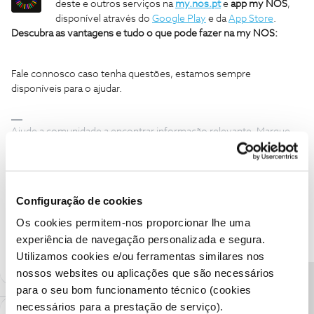
deste e outros serviços na
my.nos.pt
e
app my NOS
,
disponível através do
Google Play
e da
App Store
.
Descubra as vantagens e tudo o que pode fazer na my NOS:
Fale connosco caso tenha questões, estamos sempre
disponíveis para o ajudar.
Ajude a comunidade a encontrar informação relevante. Marque
como "Melhor Resposta" e faça "Like" nos melhores comentários.
Telemovel
Detalhe de Comunicações
Consulta
Configuração de cookies
app nos
Os cookies permitem-nos proporcionar lhe uma
experiência de navegação personalizada e segura.
7 pessoas gostaram
M
Utilizamos cookies e/ou ferramentas similares nos
nossos websites ou aplicações que são necessários
para o seu bom funcionamento técnico (cookies
necessários para a prestação de serviço).