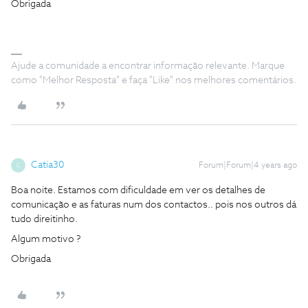
Obrigada
Ajude a comunidade a encontrar informação relevante. Marque
como "Melhor Resposta" e faça "Like" nos melhores comentários.
Catia30
Forum|Forum|4 years ago
C
Boa noite. Estamos com dificuldade em ver os detalhes de
comunicação e as faturas num dos contactos.. pois nos outros dá
tudo direitinho.
Algum motivo ?
Obrigada