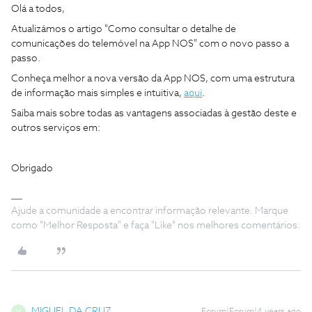
Olá a todos,
Atualizámos o artigo "Como consultar o detalhe de
comunicações do telemóvel na App NOS" com o novo passo a
passo.
Conheça melhor a nova versão da App NOS, com uma estrutura
de informação mais simples e intuitiva,
aqui
.
Saiba mais sobre todas as vantagens associadas à gestão deste e
outros serviços em:
Obrigado
Ajude a comunidade a encontrar informação relevante. Marque
como "Melhor Resposta" e faça "Like" nos melhores comentários.
MIGUEL DA CRUZ
M