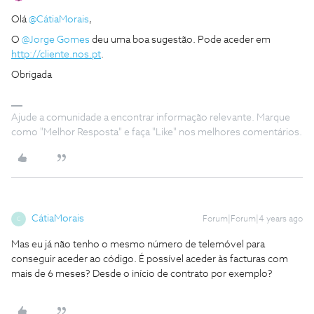
Olá
@CátiaMorais
,
O
@Jorge Gomes
deu uma boa sugestão. Pode aceder em
http://cliente.nos.pt
.
Obrigada
Ajude a comunidade a encontrar informação relevante. Marque
como "Melhor Resposta" e faça "Like" nos melhores comentários.
CátiaMorais
Forum|Forum|4 years ago
C
Mas eu já não tenho o mesmo número de telemóvel para
conseguir aceder ao código. É possível aceder às facturas com
mais de 6 meses? Desde o início de contrato por exemplo?