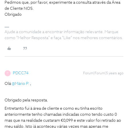
Pedimos que, por favor, experimente a consulta através da Área
de Cliente NOS.
Obrigado
Ajude a comunidade a encontrar informação relevante. Marque
como "Melhor Resposta" e faça "Like" nos melhores comentários.
PDCC74
Forum|Forum|5 years ago
P
Olá
@Mário P.
,
Obrigado pela resposta.
Entretanto fui à área de cliente e como eu tinha escrito
anteriormente tenho chamadas indicadas como tendo custo 0
mas que na realidade custaram €0,099 e este valor foi retirado ao
meu saldo. Isto já aconteceu várias vezes mas apenas me