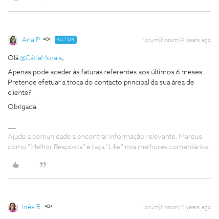
Ana P.
AUTOR
Forum|Forum|4 years ago
Olá
@CátiaMorais
,
Apenas pode aceder às faturas referentes aos últimos 6 meses.
Pretende efetuar a troca do contacto principal da sua área de
cliente?
Obrigada
Ajude a comunidade a encontrar informação relevante. Marque
como "Melhor Resposta" e faça "Like" nos melhores comentários.
Inês B.
Forum|Forum|4 years ago