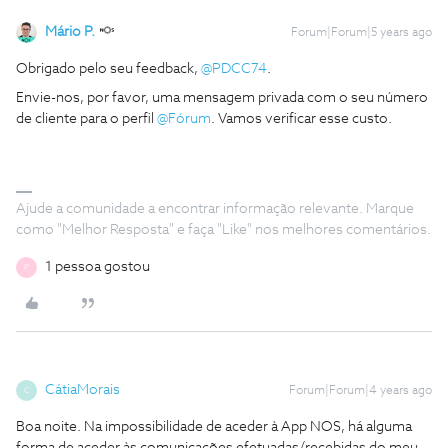
Mário P.
Forum|Forum|5 years ago
Obrigado pelo seu feedback,
@PDCC74
.
Envie-nos, por favor, uma mensagem privada com o seu número
de cliente para o perfil
@Fórum
. Vamos verificar esse custo.
Ajude a comunidade a encontrar informação relevante. Marque
como "Melhor Resposta" e faça "Like" nos melhores comentários.
1 pessoa gostou
P
CátiaMorais
Forum|Forum|4 years ago
C
Boa noite. Na impossibilidade de aceder à App NOS, há alguma