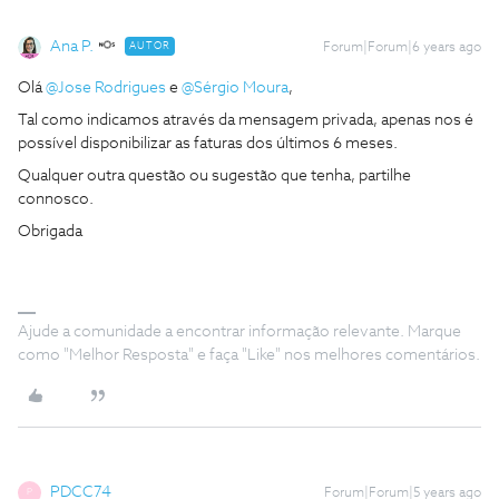
Ana P.
AUTOR
Forum|Forum|6 years ago
Olá
@Jose Rodrigues
e
@Sérgio Moura
,
Tal como indicamos através da mensagem privada, apenas nos é
possível disponibilizar as faturas dos últimos 6 meses.
Qualquer outra questão ou sugestão que tenha, partilhe
connosco.
Obrigada
Ajude a comunidade a encontrar informação relevante. Marque
como "Melhor Resposta" e faça "Like" nos melhores comentários.
PDCC74
Forum|Forum|5 years ago
P