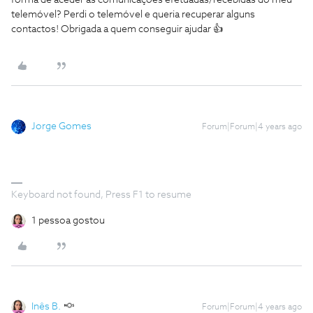
forma de aceder às comunicações efetuadas/recebidas do meu
telemóvel? Perdi o telemóvel e queria recuperar alguns
contactos! Obrigada a quem conseguir ajudar 👍
Jorge Gomes
Forum|Forum|4 years ago
Keyboard not found, Press F1 to resume
1 pessoa gostou
Inês B.
Forum|Forum|4 years ago