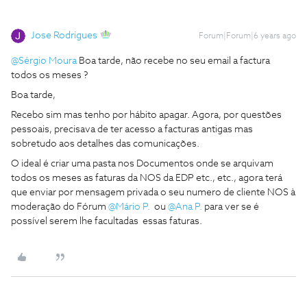
Jose Rodrigues
Forum|Forum|6 years ago
@Sérgio Moura
Boa tarde, não recebe no seu email a factura
todos os meses ?
Boa tarde,
Recebo sim mas tenho por hábito apagar. Agora, por questões
pessoais, precisava de ter acesso a facturas antigas mas
sobretudo aos detalhes das comunicações.
O ideal é criar uma pasta nos Documentos onde se arquivam
todos os meses as faturas da NOS da EDP etc., etc., agora terá
que enviar por mensagem privada o seu numero de cliente NOS à
moderação do Fórum
@Mário P.
ou
@Ana P.
para ver se é
possível serem lhe facultadas essas faturas.