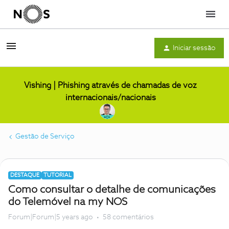
Menu
Iniciar sessão
Vishing | Phishing através de chamadas de voz
internacionais/nacionais
Gestão de Serviço
DESTAQUE
TUTORIAL
Como consultar o detalhe de comunicações
do Telemóvel na my NOS
Forum|Forum|5 years ago
58 comentários