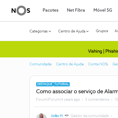
Pacotes
Net Fibra
Móvel 5G
Grupos
As
Categorias
Centro de Ajuda
Vishing | Phish
Comunidade
Centro de Ajuda
Conta NOS
Ge
DESTAQUE
TUTORIAL
Como associar o serviço de Alar
Forum|Forum|4 years ago
3 comentários
10
João H.
Gestor da comunidade