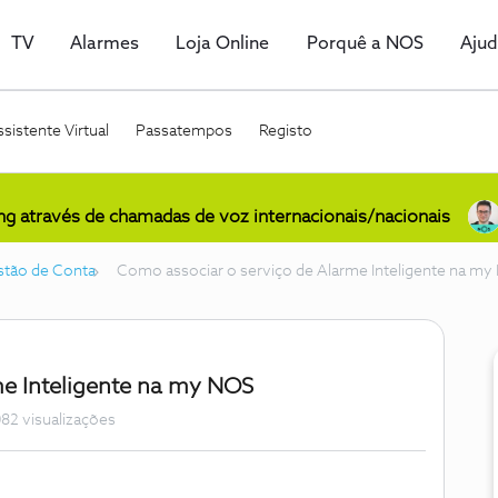
TV
Alarmes
Loja Online
Porquê a NOS
Aju
sistente Virtual
Passatempos
Registo
ing através de chamadas de voz internacionais/nacionais
stão de Conta
Como associar o serviço de Alarme Inteligente na m
me Inteligente na my NOS
82 visualizações