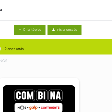
da
Criar tópico
Iniciar sessão
2 anos atrás
y NOS