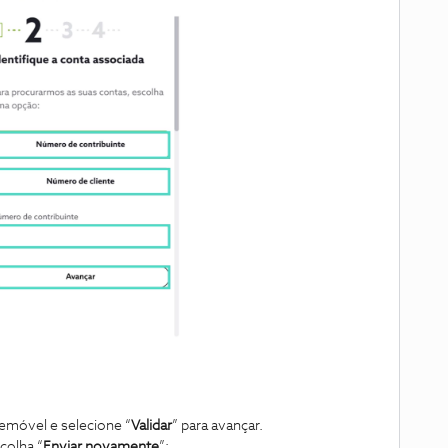
lemóvel e selecione “
Validar
” para avançar.
colha “
Enviar novamente
”;