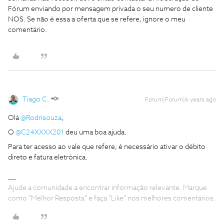
Fórum enviando por mensagem privada o seu numero de cliente
NOS. Se não é essa a oferta que se refere, ignore o meu
comentário.
Tiago C.
Forum|Forum|6 years ago
Olá
@Rodrisouza
,
O
@C24XXXX201
deu uma boa ajuda.
Para ter acesso ao vale que refere, é necessário ativar o débito
direto e fatura eletrónica.
Ajude a comunidade a encontrar informação relevante. Marque
como "Melhor Resposta" e faça "Like" nos melhores comentários.