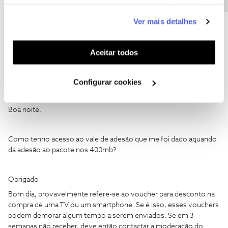
informação estatística (cookies de analítica), adaptar
superado ganha-se força para seguir em frente. Respeito por
este serviço às suas preferências e apresentar-lhe
quem se propõem ajudar sem nada em troca... nem mesmo um
Ver mais detalhes
funcionalidades (cookies de personalização e
obrigado;)
funcionalidade) e adaptar anúncios aos seus interesses
(cookies de publicidade personalizada). Pode gerir a
Aceitar todos
utilização dos cookies clicando em "
Configurar
Cookies
".
Configurar cookies
Jose Rodrigues
Forum|Forum|6 years ago
Boa noite,
Como tenho acesso ao vale de adesão que me foi dado aquando
da adesão ao pacote nos 400mb?
Obrigado
Bom dia, provavelmente refere-se ao voucher para desconto na
compra de uma TV ou um smartphone. Se é isso, esses vouchers
podem demorar algum tempo a serem enviados. Se em 3
semanas não receber, deve então contactar a moderação do