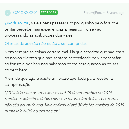
C24XXXX201
RESPOSTA
Forum|Forum|6 years ago
C
@Rodrisouza
, vale a pena passear um pouquinho pelo forum e
tentar perceber nas experiencias alheias como se vao
processando as atribuiçoes dos vales.
Ofertas de adesão não estão a ser cumpridas
Nem sempre as coisas correm mal. Ha que acreditar que sao mais
os novos clientes que nao sentem necessidade de vir desabafar
ao forum e por isso nao sabemos como sera quando as coisas
correm bem.
Alem de que agora existe um prazo apertado para receber a
compensação.
"
(1) Válido para novos clientes até 15 de novembro de 2019,
mediante adesão a débito direto e fatura eletrónica. As ofertas
não são acumuláveis.
Vale redimível até 30 de Novembro de 2019
numa loja NOS ou em nos.pt."