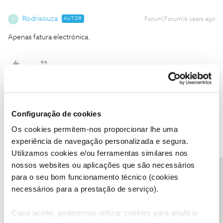
Rodrisouza
AUTOR
Forum|Forum|6 years ago
R
Apenas fatura electrónica.
C24XXXX201
Forum|Forum|6 years ago
C
Configuração de cookies
Entao a que "vale" se refere?
Os cookies permitem-nos proporcionar lhe uma
Sem Debito Direto nao ha:
experiência de navegação personalizada e segura.
Utilizamos cookies e/ou ferramentas similares nos
- oferta €25 em filmes do Videoclube;
nossos websites ou aplicações que são necessários
- oferta de mensalidade ou desconto durante 24 meses, ou vale
Precisa de ajuda?
para o seu bom funcionamento técnico (cookies
desconto TV ou Smartphone, ou oferta de Eleven Sports + NOS
necessários para a prestação de serviço).
Play durante 4 meses.
Caso aceite, poderemos utilizar cookies para analisar
Ser cliente NOS pode não ser fácil, mas a cada obstáculo