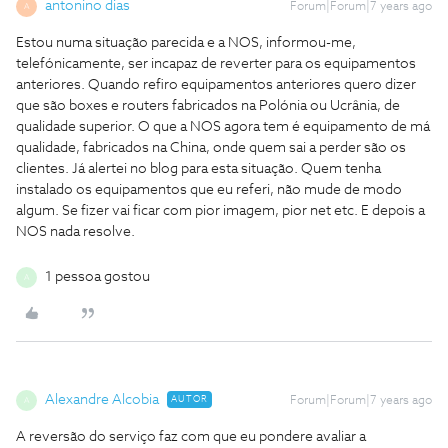
antonino dias
Forum|Forum|7 years ago
A
Estou numa situação parecida e a NOS, informou-me,
telefónicamente, ser incapaz de reverter para os equipamentos
anteriores. Quando refiro equipamentos anteriores quero dizer
que são boxes e routers fabricados na Polónia ou Ucrânia, de
qualidade superior. O que a NOS agora tem é equipamento de má
qualidade, fabricados na China, onde quem sai a perder são os
clientes. Já alertei no blog para esta situação. Quem tenha
instalado os equipamentos que eu referi, não mude de modo
algum. Se fizer vai ficar com pior imagem, pior net etc. E depois a
NOS nada resolve.
1 pessoa gostou
A
Alexandre Alcobia
AUTOR
Forum|Forum|7 years ago
A
A reversão do serviço faz com que eu pondere avaliar a