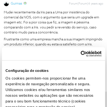
Guimas
Forum|Forum|4 years ago
Mudei recentemente da Iris para a Uma por insistência do
comercial da NOS, com o argumento que seria um upgrade em
imagem etc. Foi a pior coisa que fiz, a imagem é péssima
comparando com a Iris. vou pedir a reversão do serviço, caso
contrário mudo para a concorrência.
Frustrante como uma empresa mancha a sua imagem impingindo
um produto inferior, quando eu estava satisfeito com a Iris.
A UMA tem ligeiramente melhor imagem que a IRIS. Pelo menos
foi o que eu notei.
1 pessoa gostou
Configuração de cookies
Os cookies permitem-nos proporcionar lhe uma
experiência de navegação personalizada e segura.
Utilizamos cookies e/ou ferramentas similares nos
nossos websites ou aplicações que são necessários
Jose Rodrigues
Forum|Forum|4 years ago
para o seu bom funcionamento técnico (cookies
necessários para a prestação de serviço).