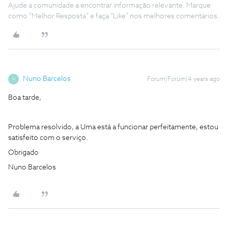
Ajude a comunidade a encontrar informação relevante. Marque
como "Melhor Resposta" e faça "Like" nos melhores comentários.
Nuno Barcelos
Forum|Forum|4 years ago
N
Boa tarde,
Problema resolvido, a Uma está a funcionar perfeitamente, estou
satisfeito com o serviço.
Obrigado
Nuno Barcelos