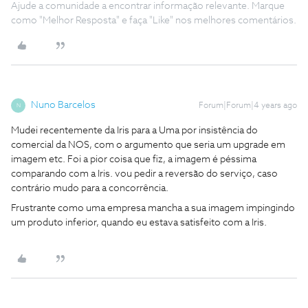
Ajude a comunidade a encontrar informação relevante. Marque
como "Melhor Resposta" e faça "Like" nos melhores comentários.
Nuno Barcelos
Forum|Forum|4 years ago
N
Mudei recentemente da Iris para a Uma por insistência do
comercial da NOS, com o argumento que seria um upgrade em
imagem etc. Foi a pior coisa que fiz, a imagem é péssima
comparando com a Iris. vou pedir a reversão do serviço, caso
contrário mudo para a concorrência.
Frustrante como uma empresa mancha a sua imagem impingindo
um produto inferior, quando eu estava satisfeito com a Iris.