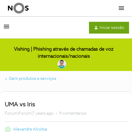
Menu
Iniciar sessão
Vishing | Phishing através de chamadas de voz
internacionais/nacionais
Gerir produtos e serviços
UMA vs Iris
Forum|Forum|7 years ago
9 comentários
Alexandre Alcobia
A