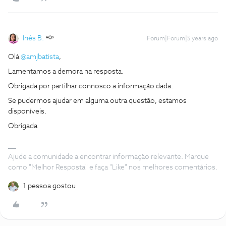
Inês B.
Forum|Forum|5 years ago
Olá
@amjbatista
,
Lamentamos a demora na resposta.
Obrigada por partilhar connosco a informação dada.
Se pudermos ajudar em alguma outra questão, estamos
disponíveis.
Obrigada
Ajude a comunidade a encontrar informação relevante. Marque
como "Melhor Resposta" e faça "Like" nos melhores comentários.
1 pessoa gostou