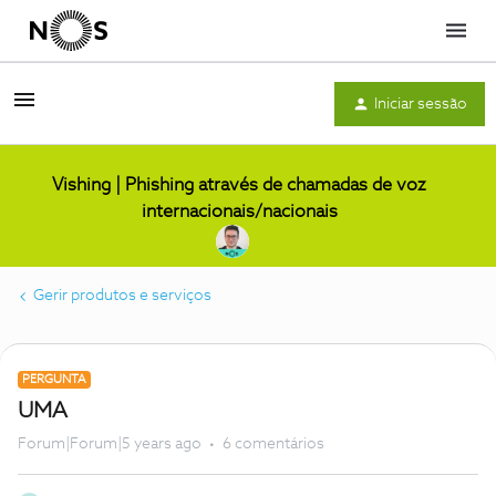
Menu
Iniciar sessão
Vishing | Phishing através de chamadas de voz
internacionais/nacionais
Gerir produtos e serviços
PERGUNTA
UMA
Forum|Forum|5 years ago
6 comentários