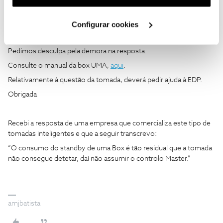
utilização dos cookies clicando em "
Configurar
Cookies
".
amjbatista
Forum|Forum|5 years ago
Configurar cookies
Olá
@amjbatista
,
Pedimos desculpa pela demora na resposta.
Consulte o manual da box UMA,
aqui
.
Relativamente à questão da tomada, deverá pedir ajuda à EDP.
Obrigada
Recebi a resposta de uma empresa que comercializa este tipo de
tomadas inteligentes e que a seguir transcrevo:
“O consumo do standby de uma Box é tão residual que a tomada
não consegue detetar, daí não assumir o controlo Master.”
amjbatista