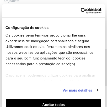
amjbatista
Configuração de cookies
Inês B.
Forum|Forum|5 years ago
Os cookies permitem-nos proporcionar lhe uma
Olá
@amjbatista
,
experiência de navegação personalizada e segura.
Utilizamos cookies e/ou ferramentas similares nos
Pedimos desculpa pela demora na resposta.
nossos websites ou aplicações que são necessários
Consulte o manual da box UMA,
aqui
.
Precisa de ajuda?
para o seu bom funcionamento técnico (cookies
Relativamente à questão da tomada, deverá pedir ajuda à EDP.
necessários para a prestação de serviço).
Obrigada
Caso aceite, poderemos utilizar cookies para analisar
informação estatística (cookies de analítica), adaptar
Ajude a comunidade a encontrar informação relevante. Marque
este serviço às suas preferências e apresentar-lhe
como "Melhor Resposta" e faça "Like" nos melhores comentários.
Ver mais detalhes
funcionalidades (cookies de personalização e
funcionalidade) e adaptar anúncios aos seus interesses
(cookies de publicidade personalizada). Pode gerir a
Aceitar todos