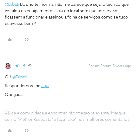
@Dibati
Boa noite, normal não me parece que seja, o técnico que
instalou os equipamentos saiu do local sem que os serviços
ficassem a funcionar e assinou a folha de serviços como se tudo
estivesse bem ?
Inês B.
Forum|Forum|5 years ago
Olá
@Dibati
,
Respondemos-lhe
aqui
.
Obrigada
Ajude a comunidade a encontrar informação relevante. Marque
como "Melhor Resposta" e faça "Like" nos melhores comentários.