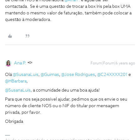
de cliente NOS à moderadora
@Ana P.
e aguardar ser
contactada. Se é uma questão de trocar a box Iris pela box UMA
mantendo o mesmo valor de faturação, também pode colocar a
questão à moderadora.
Ana P.
Forum|Forum|6 years ago
Olá
@SusanaLuis
,
@Guimas
,
@Jose Rodrigues
,
@C24XXXX201
e
@HBarbara
,
@SusanaLuis
, a comunidade deu uma boa ajuda!
Para que nos seja possível ajudar, pedimos que os envie o seu
número de cliente NOS ou o NIF do titular por mensagem
privada, por favor.
Obrigada