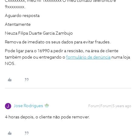
Cxxxxxxxx, meu nif 1xxxxxxxx O meu contato telefonico é
9xxxxxxxx.
Aguardo resposta
Atentamente
Neuza Filipa Duarte Garcia Zambujo
Remova de imediato os seus dados para evitar fraudes.
Pode ligar para o 16990 a pedir a rescisão, na área de cliente
também pode ou entregando o
formulário de denúncia
numa loja
NOS.
Jose Rodrigues
Forum|Forum|5 years ago
4 horas depois, o cliente não pode remover.