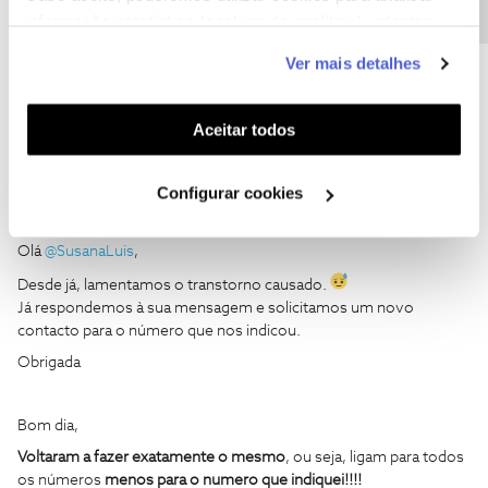
informação estatística (cookies de analítica), adaptar
este serviço às suas preferências e apresentar-lhe
Ajude a comunidade a encontrar informação relevante. Marque
Ver mais detalhes
funcionalidades (cookies de personalização e
como "Melhor Resposta" e faça "Like" nos melhores comentários.
funcionalidade) e adaptar anúncios aos seus interesses
(cookies de publicidade personalizada). Pode gerir a
Aceitar todos
utilização dos cookies clicando em "
Configurar
Cookies
".
Configurar cookies
SusanaLuis
AUTOR
Forum|Forum|6 years ago
S
Olá
@SusanaLuis
,
Desde já, lamentamos o transtorno causado.
Já respondemos à sua mensagem e solicitamos um novo
contacto para o número que nos indicou.
Obrigada
Bom dia,
Voltaram a fazer exatamente o mesmo
, ou seja, ligam para todos
os números
menos para o numero que indiquei!!!!