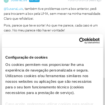
SusanaLuis
AUTOR
Forum|Forum|6 years ago
S
@SusanaLuis
, também tive problemas com a box anterior, pedi
para trocarem a box pela UMA, sem mexer na minha mensalidade.
Claro que refidelizei.
Pois, parece que teve sorte! Ao que me parece, cada caso é um
caso. No meu parece não haver vontade!
Configuração de cookies
Ana P.
Forum|Forum|6 years ago
Os cookies permitem-nos proporcionar lhe uma
experiência de navegação personalizada e segura.
Olá
@SusanaLuis
,
Utilizamos cookies e/ou ferramentas similares nos
Desde já, lamentamos o transtorno causado.
nossos websites ou aplicações que são necessários
Já respondemos à sua mensagem e solicitamos um novo
Precisa de ajuda?
para o seu bom funcionamento técnico (cookies
contacto para o número que nos indicou.
necessários para a prestação de serviço).
Obrigada
Caso aceite, poderemos utilizar cookies para analisar