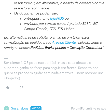
assinatura ou, em alternativa, o pedido de cessação com a
assinatura reconhecida
Os documentos podem ser:
entregues numa
loja NOS
ou
enviados por correio para o Apartado 52111, EC
Campo Grande, 1721-501 Lisboa
Em alternativa, pode solicitar o envio de um token para
formalização do pedido na sua
Área de Cliente
, selecionando o
serviço e depois
Pedidos
,
Enviar pedido
e
Cessação Contratual
.
”
Ser cliente NOS pode não ser fácil, mas a cada obstáculo
superado ganha-se força para seguir em frente. Respeito por
quem se propõem ajudar sem nada em troca... nem mesmo um
obrigado;)
SusanaLuis
AUTOR
Forum|Forum|6 years ago
S