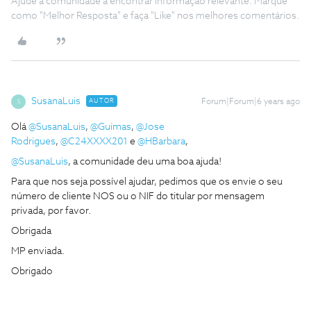
Ajude a comunidade a encontrar informação relevante. Marque
como "Melhor Resposta" e faça "Like" nos melhores comentários.
SusanaLuis
AUTOR
Forum|Forum|6 years ago
S
Olá
@SusanaLuis
,
@Guimas
,
@Jose
Rodrigues
,
@C24XXXX201
e
@HBarbara
,
@SusanaLuis
, a comunidade deu uma boa ajuda!
Para que nos seja possível ajudar, pedimos que os envie o seu
número de cliente NOS ou o NIF do titular por mensagem
privada, por favor.
Obrigada
MP enviada.
Obrigado