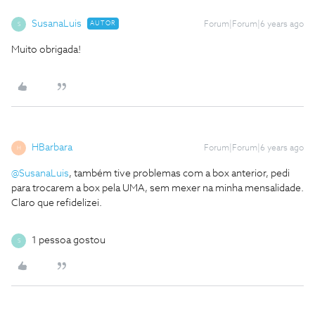
SusanaLuis
AUTOR
Forum|Forum|6 years ago
S
Muito obrigada!
HBarbara
Forum|Forum|6 years ago
H
@SusanaLuis
, também tive problemas com a box anterior, pedi
para trocarem a box pela UMA, sem mexer na minha mensalidade.
Claro que refidelizei.
1 pessoa gostou
S