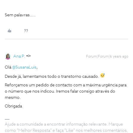
Sem palavras…..
Ana P.
Forum|Forum|6 years ago
Olá
@SusanaLuis
,
Desde já, lamentamos todo o transtorno causado.
Reforçamos um pedido de contacto com a máxima urgência para
o número que nos indicou. Iremos falar consigo através do
mesmo.
Obrigada
Ajude a comunidade a encontrar informação relevante. Marque
como "Melhor Resposta" e faça "Like" nos melhores comentários.