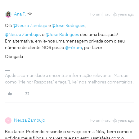
Ana P.
Forum|Forum|5 years ago
Olá
@Neuza Zambujo
e
@Jose Rodrigues
,
@Neuza Zambujo
, o
@Jose Rodrigues
deu uma boa ajuda!
Em alternativa, envie-nos uma mensagem privada com o seu
número de cliente NOS para o
@Fórum
, por favor.
Obrigada
Ajude a comunidade a encontrar informação relevante. Marque
como "Melhor Resposta" e faça "Like" nos melhores comentários.
Neuza Zambujo
Forum|Forum|5 years ago
N
Boa tarde. Pretendo rescindir o serviço com a Nós, bem como o
wtf dos meus filhos, uma vez que não estou satisfeita com o