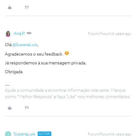
Ana P.
Forum|Forum|6 years ago
Olá
@SusanaLuis
,
Agradecemos o seu feedback.
Já respondemos à sua mensagem privada.
Obrigada
Ajude a comunidade a encontrar informação relevante. Marque
como "Melhor Resposta" e faça "Like" nos melhores comentários.
SusanaLuis
AUTOR
Forum|Forum|6 years ago
S