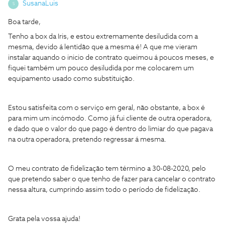
SusanaLuis
S
Boa tarde,
Tenho a box da Iris, e estou extremamente desiludida com a
mesma, devido á lentidão que a mesma é! A que me vieram
instalar aquando o inicio de contrato queimou á poucos meses, e
fiquei também um pouco desiludida por me colocarem um
equipamento usado como substituição.
Estou satisfeita com o serviço em geral, não obstante, a box é
para mim um incómodo. Como já fui cliente de outra operadora,
e dado que o valor do que pago é dentro do limiar do que pagava
na outra operadora, pretendo regressar á mesma.
O meu contrato de fidelização tem término a 30-08-2020, pelo
que pretendo saber o que tenho de fazer para cancelar o contrato
nessa altura, cumprindo assim todo o período de fidelização.
Grata pela vossa ajuda!