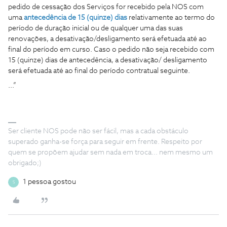
pedido de cessação dos Serviços for recebido pela NOS com
uma
antecedência de 15 (quinze) dias
relativamente ao termo do
período de duração inicial ou de qualquer uma das suas
renovações, a desativação/desligamento será efetuada até ao
final do período em curso. Caso o pedido não seja recebido com
15 (quinze) dias de antecedência, a desativação/ desligamento
será efetuada até ao final do período contratual seguinte.
...”
Ser cliente NOS pode não ser fácil, mas a cada obstáculo
superado ganha-se força para seguir em frente. Respeito por
quem se propõem ajudar sem nada em troca... nem mesmo um
obrigado;)
1 pessoa gostou
S