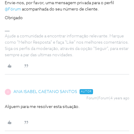
Envie-nos, por favor, uma mensagem privada para o perfil
@Fórum
acompanhada do seu número de cliente.
Obrigado
Ajude a comunidade a encontrar informação relevante. Marque
como "Melhor Resposta" e faça "Like" nos melhores comentários.
Siga os perfis da moderação, através da opção "Seguir", para estar
sempre a par das ultimas novidades.
ANA ISABEL CAETANO SANTOS
AUTOR
A
Forum|Forum|4 years ago
Alguem para me resolver esta situação.