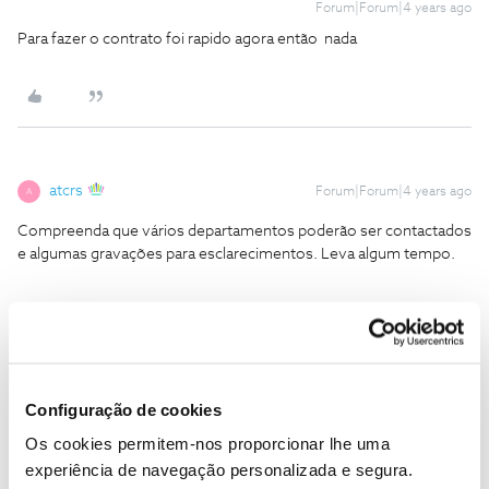
Forum|Forum|4 years ago
Para fazer o contrato foi rapido agora então nada
atcrs
Forum|Forum|4 years ago
A
Compreenda que vários departamentos poderão ser contactados
e algumas gravações para esclarecimentos. Leva algum tempo.
Mário P.
Configuração de cookies
Forum|Forum|4 years ago
Os cookies permitem-nos proporcionar lhe uma
Bom dia
@atcrs
e
@ANA ISABEL CAETANO SANTOS
,
experiência de navegação personalizada e segura.
@ANA ISABEL CAETANO SANTOS
, respondemos à sua