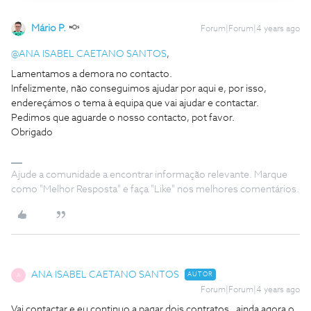
Mário P.
Forum|Forum|4 years ago
@ANA ISABEL CAETANO SANTOS
,
Lamentamos a demora no contacto.
Infelizmente, não conseguimos ajudar por aqui e, por isso,
endereçámos o tema à equipa que vai ajudar e contactar.
Pedimos que aguarde o nosso contacto, pot favor.
Obrigado
Ajude a comunidade a encontrar informação relevante. Marque
como "Melhor Resposta" e faça "Like" nos melhores comentários.
ANA ISABEL CAETANO SANTOS
AUTOR
A
Forum|Forum|4 years ago
Vai contactar e eu continuo a pagar dois contratos , ainda agora o