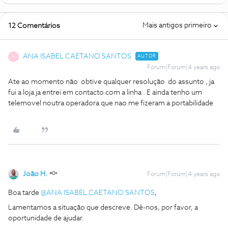
Mais antigos primeiro
12 Comentários
ANA ISABEL CAETANO SANTOS
AUTOR
A
Forum|Forum|4 years ago
Ate ao momento não obtive qualquer resolução do assunto , ja
fui a loja ja entrei em contacto com a linha . E ainda tenho um
telemovel noutra operadora que nao me fizeram a portabilidade
João H.
Forum|Forum|4 years ago
Boa tarde
@ANA ISABEL CAETANO SANTOS
,
Lamentamos a situação que descreve. Dê-nos, por favor, a
oportunidade de ajudar.