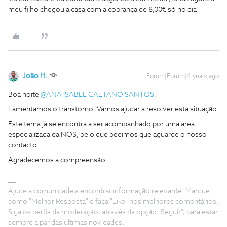
meu filho chegou a casa com a cobrança de 8,00€ só no dia
João H.
Forum|Forum|4 years ago
Boa noite
@ANA ISABEL CAETANO SANTOS
,
Lamentamos o transtorno. Vamos ajudar a resolver esta situação.
Este tema já se encontra a ser acompanhado por uma área
especializada da NOS, pelo que pedimos que aguarde o nosso
contacto.
Agradecemos a compreensão
Ajude a comunidade a encontrar informação relevante. Marque
como "Melhor Resposta" e faça "Like" nos melhores comentários.
Siga os perfis da moderação, através da opção "Seguir", para estar
sempre a par das ultimas novidades.