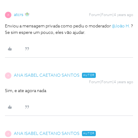
atcrs
Forum|Forum|4 years ago
A
Enviou a mensagem privada como pediu o moderador
@João H.
?
Se sim espere um pouco, eles vão ajudar.
ANA ISABEL CAETANO SANTOS
AUTOR
A
Forum|Forum|4 years ago
Sim, e ate agora nada
ANA ISABEL CAETANO SANTOS
AUTOR
A