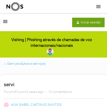
Menu
Iniciar sessão
Vishing | Phishing através de chamadas de voz
internacionais/nacionais
Gerir produtos e serviços
servi
Forum|Forum|4 years ago
12 comentários
ANA ISABEL CAETANO SANTOS
A