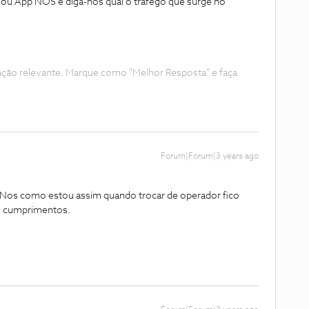
te ou App NOS e diga-nos qual o trafego que surge no
ação relevante. Marque como "Melhor Resposta" e faça
Forum|Forum|3 years ago
 Nos como estou assim quando trocar de operador fico
g cumprimentos.