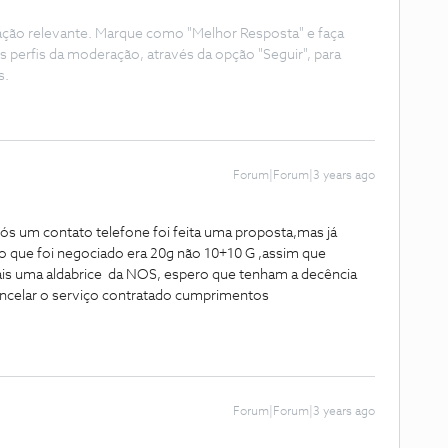
ação relevante. Marque como "Melhor Resposta" e faça
s perfis da moderação, através da opção "Seguir", para
s.
Forum|Forum|3 years ago
ós um contato telefone foi feita uma proposta,mas já
s o que foi negociado era 20g não 10+10 G ,assim que
ais uma aldabrice da NOS, espero que tenham a decência
 cancelar o serviço contratado cumprimentos
Forum|Forum|3 years ago