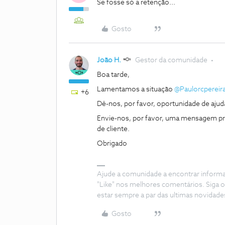
Se fosse só a retenção...
Gosto
João H.
Gestor da comunidade
Boa tarde,
Lamentamos a situação
@Paulorcpereir
+6
Dê-nos, por favor, oportunidade de ajud
Envie-nos, por favor, uma mensagem pri
de cliente.
Obrigado
Ajude a comunidade a encontrar inform
"Like" nos melhores comentários. Siga o
estar sempre a par das ultimas novidade
Gosto