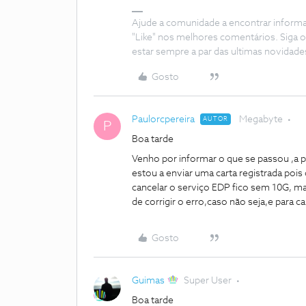
Ajude a comunidade a encontrar inform
"Like" nos melhores comentários. Siga o
estar sempre a par das ultimas novidade
Gosto
Paulorcpereira
Megabyte
AUTOR
P
Boa tarde
Venho por informar o que se passou ,a p
estou a enviar uma carta registrada poi
cancelar o serviço EDP fico sem 10G, m
de corrigir o erro,caso não seja,e para
Gosto
Guimas
Super User
Boa tarde