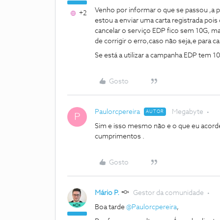
Venho por informar o que se passou ,a p
+2
estou a enviar uma carta registrada poi
cancelar o serviço EDP fico sem 10G, m
de corrigir o erro,caso não seja,e para
Se está a utilizar a campanha EDP tem 10+1
Gosto
Paulorcpereira
Megabyte
AUTOR
P
Sim e isso mesmo não e o que eu acordei
cumprimentos .
Gosto
Mário P.
Gestor da comunidade
Boa tarde
@Paulorcpereira
,