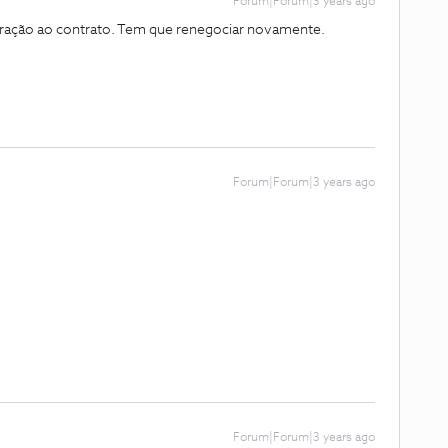
Forum|Forum|3 years ago
ração ao contrato. Tem que renegociar novamente.
Forum|Forum|3 years ago
Forum|Forum|3 years ago