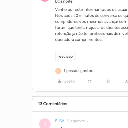
Boa noite
Venho por este informar todos os usuár
Nos após 20 minutos de conversa de que
cumpridores,vou mesmos avançar com a 
fórum que tentam ajudar os clientes ass
retenção já não ter profissionais de nív
operadora cumprimentos.
rescisao
1 pessoa gostou
R
Gosto
13 Comentários
EuSó
Megabyte
E