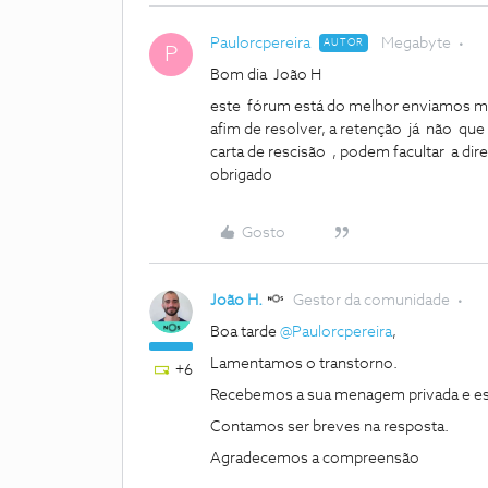
Paulorcpereira
Megabyte
AUTOR
P
Bom dia João H
este fórum está do melhor enviamos m
afim de resolver, a retenção já não que 
carta de rescisão , podem facultar a dire
obrigado
Gosto
João H.
Gestor da comunidade
Boa tarde
@Paulorcpereira
,
Lamentamos o transtorno.
+6
Recebemos a sua menagem privada e e
Contamos ser breves na resposta.
Agradecemos a compreensão