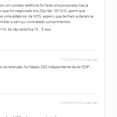
ós um contato telefone foi feita uma proposta,mas já
s o que foi negociado era 20g não 10+10 G ,assim que
ais uma aldabrice da NOS, espero que tenham a decência
 cancelar o serviço contratado cumprimentos
0. Se não está fica 10 .. É isso.
Forum|Forum|3 years ago
 na retenção, foi falado 20G independente de ter EDP ,
Forum|Forum|3 years ago