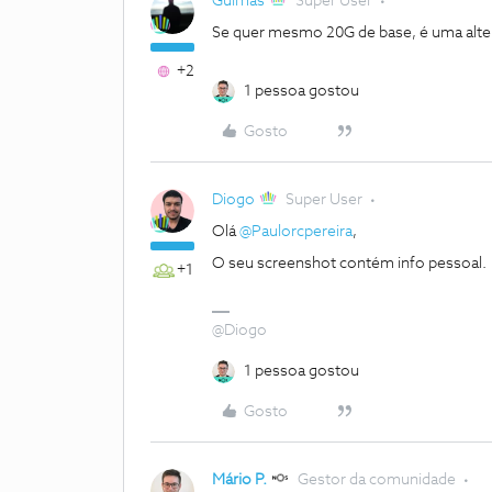
Guimas
Super User
Se quer mesmo 20G de base, é uma alte
+2
1 pessoa gostou
Gosto
Diogo
Super User
Olá
@Paulorcpereira
,
O seu screenshot contém info pessoal.
+1
@Diogo
1 pessoa gostou
Gosto
Mário P.
Gestor da comunidade