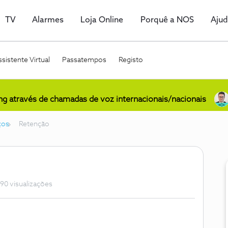
TV
Alarmes
Loja Online
Porquê a NOS
Aju
sistente Virtual
Passatempos
Registo
ing através de chamadas de voz internacionais/nacionais
ços
Retenção
90 visualizações