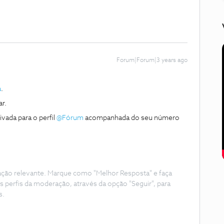
Forum|Forum|3 years ago
a
.
ar.
vada para o perfil
@Fórum
acompanhada do seu número
ação relevante. Marque como "Melhor Resposta" e faça
s perfis da moderação, através da opção "Seguir", para
s.