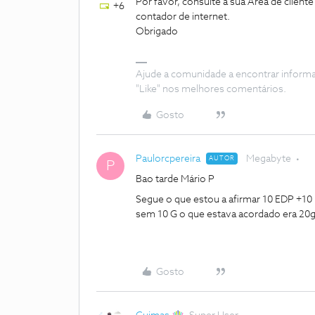
Por favor, consulte a sua Área de clien
+6
contador de internet.
Obrigado
Ajude a comunidade a encontrar inform
"Like" nos melhores comentários.
Gosto
Paulorcpereira
Megabyte
AUTOR
P
Bao tarde Mário P
Segue o que estou a afirmar 10 EDP +10
sem 10 G o que estava acordado era 20
Gosto