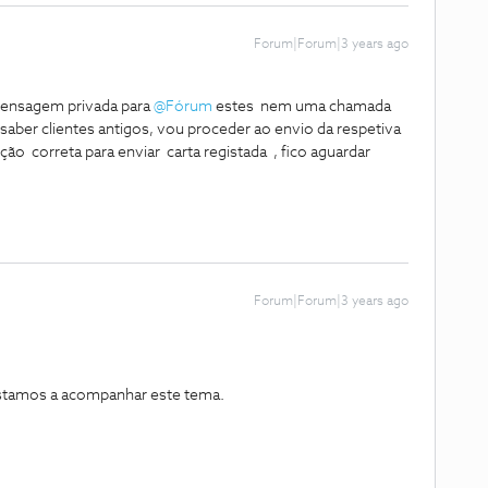
Forum|Forum|3 years ago
ensagem privada para
@Fórum
estes nem uma chamada
saber clientes antigos, vou proceder ao envio da respetiva
ção correta para enviar carta registada , fico aguardar
Forum|Forum|3 years ago
stamos a acompanhar este tema.