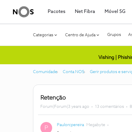
Pacotes
Net Fibra
Móvel 5G
Grupos
As
Categorias
Centro de Ajuda
Vishing | Phish
Comunidade
Conta NOS
Gerir produtos e servi
Retenção
Forum|Forum|3 years ago
13 comentários
8
Paulorcpereira
Megabyte
P