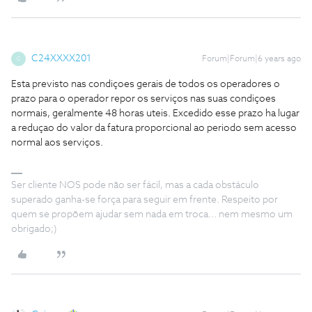
C24XXXX201
Forum|Forum|6 years ago
C
Esta previsto nas condiçoes gerais de todos os operadores o
prazo para o operador repor os serviços nas suas condiçoes
normais, geralmente 48 horas uteis. Excedido esse prazo ha lugar
a reduçao do valor da fatura proporcional ao periodo sem acesso
normal aos serviços.
Ser cliente NOS pode não ser fácil, mas a cada obstáculo
superado ganha-se força para seguir em frente. Respeito por
quem se propõem ajudar sem nada em troca... nem mesmo um
obrigado;)