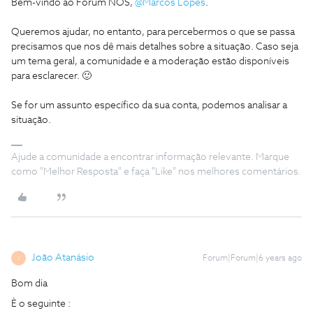
Bem-vindo ao Fórum NOS,
@Marcos Lopes
.
Queremos ajudar, no entanto, para percebermos o que se passa
precisamos que nos dê mais detalhes sobre a situação. Caso seja
um tema geral, a comunidade e a moderação estão disponíveis
para esclarecer. 🙂
Se for um assunto específico da sua conta, podemos analisar a
situação.
Ajude a comunidade a encontrar informação relevante. Marque
como "Melhor Resposta" e faça "Like" nos melhores comentários.
João Atanásio
Forum|Forum|6 years ago
J
Bom dia
È o seguinte :