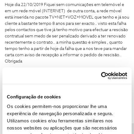
Hoje dia 22/10/2019 Fiquei sem comunicações em telemóvel e
em um rede móvel (INTERNET) de outra conta, a rede móvel
está inserida no pacote TV+NET+VOZ+MOVEL que tenho e já sou
cliente a bastante tempo 8 anos para ser exacto.. visto esta falha
pelos contactos que tive já tenho motivo para efectuar a rescisão
contratual sem medo de ser penalizado derivado a ter renovado
recentemente o contrato.. a minha questão é simples , quanto
tempo tenho a partir de hoje da falha que a nos teve para mandar
carta com aviso de recepção a informar o pedido de rescisão.
Obrigada
1 pessoa gostou
J
Configuração de cookies
Os cookies permitem-nos proporcionar lhe uma
experiência de navegação personalizada e segura.
Oscar7
Forum|Forum|6 years ago
Utilizamos cookies e/ou ferramentas similares nos
Ficar um bocado de tempo sem rede não dá para cancelar o
nossos websites ou aplicações que são necessários
contrato. ;)