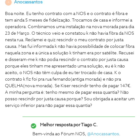
Anocassantos
A
Boa noite. Eu tenho contrato com a NOS e o contrato é fibra e
tem ainda 5 meses de fidelização. Trocamos de casa e informei a
operadora. Combinamos uma instalação na nova morada para dia
23 de Março. O técnico veio e constatou k não havia fibra da NOS
nesta rua. Reclamei e quiz rescindir o meu contrato por justa
causa. Mas fui informada k não havia possibilidade de colocar fibra
naquela zona e a única a solução k tinham era por satélite. Recusei
e disseram-me k não podia rescindir o contrato por justa causa
porque eles tinham me apresentado uma solução, eu é k não
aceito, o NOS não têm culpa de eu ter trocado de casa. K o
contrato k fiz foi pra rua fernando(antiga morada) e não pra
QUELHA(nova morada). Se Kiser rescindir tenho de pagar 147€.
A minha pergunta é: tenho mesmo de pagar essa quantia? Não
posso rescindir por justa causa porque? Sou obrigada a aceitar um
serviço inferior para não pagar essa quantia?
Melhor resposta por
Tiago C.
Bem-vinda ao Fórum NOS,
@Anocassantos
.