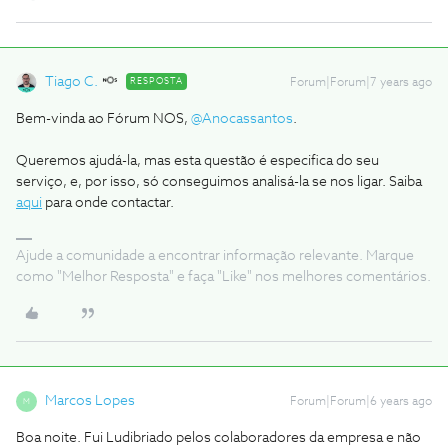
Tiago C.
RESPOSTA
Forum|Forum|7 years ago
Bem-vinda ao Fórum NOS,
@Anocassantos
.
Queremos ajudá-la, mas esta questão é especifica do seu
serviço, e, por isso, só conseguimos analisá-la se nos ligar. Saiba
aqui
para onde contactar.
Ajude a comunidade a encontrar informação relevante. Marque
como "Melhor Resposta" e faça "Like" nos melhores comentários.
Marcos Lopes
Forum|Forum|6 years ago
M
Boa noite. Fui Ludibriado pelos colaboradores da empresa e não