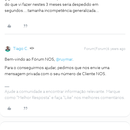
do que vi fazer nestes 3 meses seria despedido em
segundos….tamanha incompetência generalizada...
Tiago C.
Forum|Forum|6 years ago
Bem-vindo ao Fórum NOS,
@ruymar
.
Para o conseguirmos ajudar, pedimos que nos envie uma
mensagem privada com o seu número de Cliente NOS.
Ajude a comunidade a encontrar informação relevante. Marque
como "Melhor Resposta" e faça "Like" nos melhores comentários.