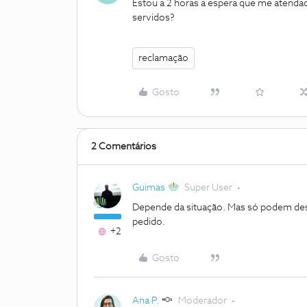
Estou a 2 horas a espera que me atend
servidos?
reclamação
Gosto
2 Comentários
Guimas
Super User
Depende da situação. Mas só podem des
pedido.
+2
Gosto
Ana P.
Moderador