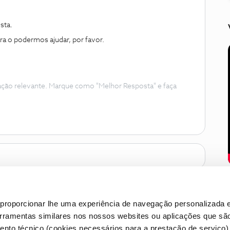
sta.
ara o podermos ajudar, por favor.
ação relevante. Marque como "Melhor Resposta" e faça
proporcionar lhe uma experiência de navegação personalizada e
erramentas similares nos nossos websites ou aplicações que sã
nto técnico (cookies necessários para a prestação de serviço)