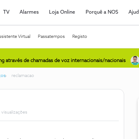
TV
Alarmes
Loja Online
Porquê a NOS
Aju
sistente Virtual
Passatempos
Registo
ing através de chamadas de voz internacionais/nacionais
ços
reclamacao
 visualizações