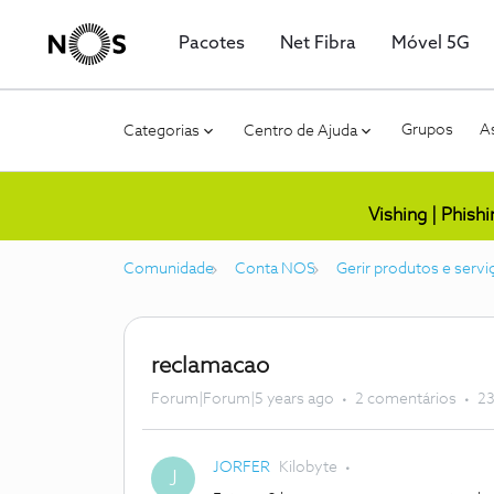
Pacotes
Net Fibra
Móvel 5G
Grupos
As
Categorias
Centro de Ajuda
Vishing | Phish
Comunidade
Conta NOS
Gerir produtos e servi
reclamacao
Forum|Forum|5 years ago
2 comentários
23
JORFER
Kilobyte
J