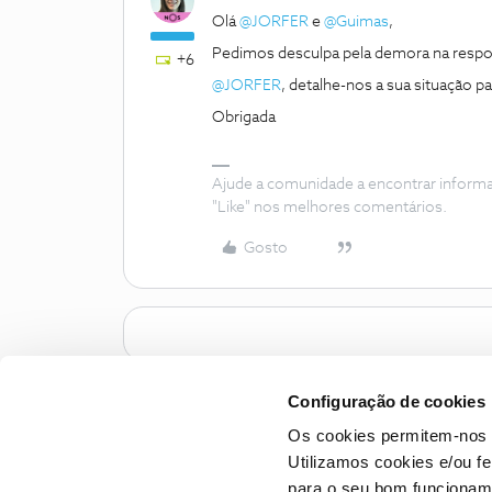
Olá
@JORFER
e
@Guimas
,
Pedimos desculpa pela demora na respo
+6
@JORFER
, detalhe-nos a sua situação p
Obrigada
Ajude a comunidade a encontrar inform
"Like" nos melhores comentários.
Gosto
Configuração de cookies
Os cookies permitem-nos 
Utilizamos cookies e/ou f
para o seu bom funcioname